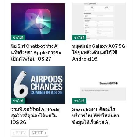
ข่าวไอที
ข่าวไอที
ลือ Siri Chatbot ร่าง AI
หลุดสเปก Galaxy A07 5G
แท้จริงของ Apple อาจจะ
ใช้ขุมพลังเดิน แต่ได้ใช้
เปิดตัวพร้อม iOS 27
Android 16
ข่าวไอที
ข่าวไอที
รวมฟีเจอร์ใหม่ AirPods
SearchGPT คืออะไร
สุดว้าวที่คุณจะได้พบใน
บริการใหม่ทีทำให้ค้นหา
iOS 26
ข้อมูลได้เร็วด้วย AI
PREV
NEXT