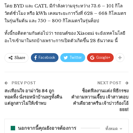
โดย BYD และ CATL มีกำลังความจุระหว่าง 73.6 – 101 กิโล
วัตต์ชั่วโมง หรือ kWh เคลมระยะการวิ่งที่ 628 – 668 กิโลเมตร
ในรุ่นเริ่มต้น และ 750 – 800 กิโลเมตรในรุ่นท็อป
ทั้งนี้รอติดตามกันต่อไปว่า รถยนต์ของ Xiaomi จะยังเทคโนโลยี
อะไรเข้ามาในรถบ้างเพราะการเปิดตัวเกิดขึ้น 28 ธันวาคม นี้
Facebook
Twitter
Google+
Share
PREV POST
NEXT POST
สะเทือนใจ อาม่าวัย 84 ถูก
ช็อตฟีลงานแต่ง พิธีกรชง
ทอดทิ้ง นั่งรอหน้าบ้านหรูทั้งคืน
คำถามหวานเจี๊ยบ เจ้าสาวตอบ
แต่ลูกสาวไม่ให้เข้าพบ
คำเดียวฮาครืน เจ้าบ่าวร้องโอ้
ยยย!
นอกจากนี้คุณยังอาจต้องการ
ทั้งหมด