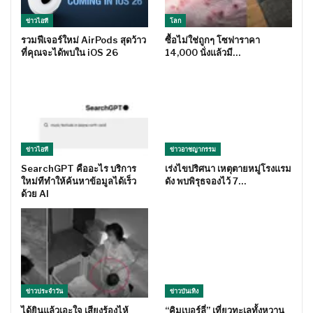
ข่าวไอที
โลก
รวมฟีเจอร์ใหม่ AirPods สุดว้าว
ซื้อไม่ใช่ถูกๆ โซฟาราคา
ที่คุณจะได้พบใน iOS 26
14,000 นั่งแล้วมี…
ข่าวไอที
ข่าวอาชญากรรม
SearchGPT คืออะไร บริการ
เร่งไขปริศนา เหตุตายหมู่โรงแรม
ใหม่ทีทำให้ค้นหาข้อมูลได้เร็ว
ดัง พบพิรุธจองไว้ 7…
ด้วย AI
ข่าวประจำวัน
ข่าวบันเทิง
ได้ยินแล้วเอะใจ เสียงร้องไห้
“คิมเบอร์ลี่” เที่ยวทะเลทั้งหวาน