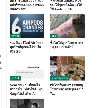
ลือ Siri Chatbot ร่าง AI
หลุดสเปก Galaxy A07
แท้จริงของ Apple อาจจะ
5G ใช้ขุมพลังเดิน แต่ได้
เปิดตัวพร้อม…
ใช้ Android 16
ข่าวไอที
โลก
รวมฟีเจอร์ใหม่ AirPods
ซื้อไม่ใช่ถูกๆ โซฟาราคา
สุดว้าวที่คุณจะได้พบใน
14,000 นั่งแล้วมี…
iOS 26
ร
ง
ข่าวไอที
ข่าวอาชญากรรม
SearchGPT คืออะไร
เร่งไขปริศนา เหตุตายหมู่
บริการใหม่ทีทำให้ค้นหา
โรงแรมดัง พบพิรุธจองไว้
ข้อมูลได้เร็วด้วย AI
7…