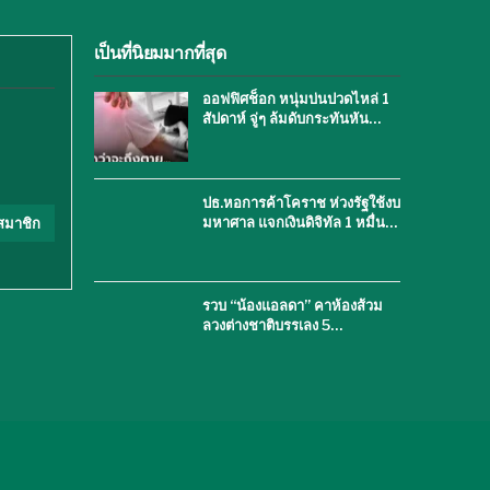
เป็นที่นิยมมากที่สุด
ออฟฟิศช็อก หนุ่มบ่นปวดไหล่ 1
สัปดาห์ จู่ๆ ล้มดับกระทันหัน…
ปธ.หอการค้าโคราช ห่วงรัฐใช้งบ
มหาศาล แจกเงินดิจิทัล 1 หมื่น…
สมาชิก
รวบ “น้องแอลดา” คาห้องส้วม
ลวงต่างชาติบรรเลง 5…