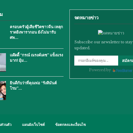
ิม
จดหมายข่าว
ครอบครัวผู้เสียชีวิตชาวจีน เหตุก
ราดยิงพารากอน ยังไม่มารับ
ศพ…
Subscribe our newsletter to stay
updated.
แด๊ดดี้ “กรณ์ ณรงค์เดช” แข็งแรง
มาก! อุ้ม…
สมัคร
Powered by
ยินดีกับว่าที่คุณพ่อ “รังสิมันต์
โรม”…
ส่วนตัว
แผนผังเว็บไซต์
ข้อตกลงและเงื่อนไข