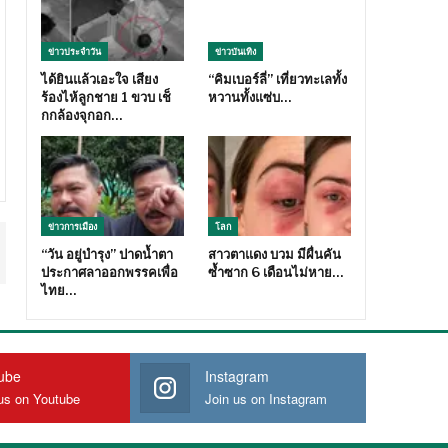
ข่าวประจำวัน
ข่าวบันเทิง
ได้ยินแล้วเอะใจ เสียง
“คิมเบอร์ลี่” เที่ยวทะเลทั้ง
ร้องไห้ลูกชาย 1 ขวบ เช็
หวานทั้งแซ่บ…
กกล้องจุกอก…
ข่าวการเมือง
โลก
“วัน อยู่บำรุง” ปาดน้ำตา
สาวตาแดง บวม มีผื่นคัน
ประกาศลาออกพรรคเพื่อ
ซ้ำซาก 6 เดือนไม่หาย…
ไทย…
ube
Instagram
us on Youtube
Join us on Instagram