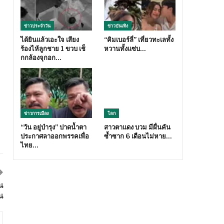
ข่าวประจำวัน
ข่าวบันเทิง
ได้ยินแล้วเอะใจ เสียง
“คิมเบอร์ลี่” เที่ยวทะเลทั้ง
ถ
ร้องไห้ลูกชาย 1 ขวบ เช็
หวานทั้งแซ่บ…
กกล้องจุกอก…
ข่าวการเมือง
โลก
“วัน อยู่บำรุง” ปาดน้ำตา
สาวตาแดง บวม มีผื่นคัน
ประกาศลาออกพรรคเพื่อ
ซ้ำซาก 6 เดือนไม่หาย…
ไทย…
น
น