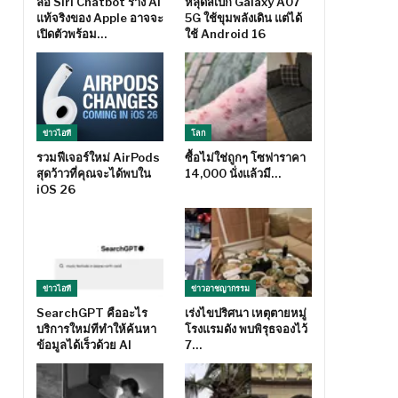
ลือ Siri Chatbot ร่าง AI
หลุดสเปก Galaxy A07
แท้จริงของ Apple อาจจะ
5G ใช้ขุมพลังเดิน แต่ได้
เปิดตัวพร้อม…
ใช้ Android 16
ข่าวไอที
โลก
รวมฟีเจอร์ใหม่ AirPods
ซื้อไม่ใช่ถูกๆ โซฟาราคา
สุดว้าวที่คุณจะได้พบใน
14,000 นั่งแล้วมี…
iOS 26
ข่าวไอที
ข่าวอาชญากรรม
SearchGPT คืออะไร
เร่งไขปริศนา เหตุตายหมู่
บริการใหม่ทีทำให้ค้นหา
โรงแรมดัง พบพิรุธจองไว้
ข้อมูลได้เร็วด้วย AI
7…