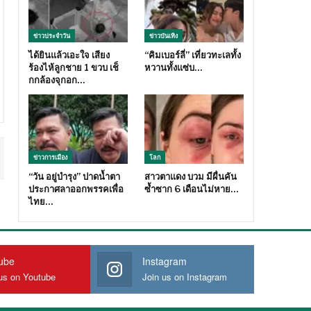
ข่าวประจำวัน
ข่าวบันเทิง
ได้ยินแล้วเอะใจ เสียง
“คิมเบอร์ลี่” เที่ยวทะเลทั้ง
ร้องไห้ลูกชาย 1 ขวบ เช็
หวานทั้งแซ่บ…
กกล้องจุกอก…
ข่าวการเมือง
โลก
“วัน อยู่บำรุง” ปาดน้ำตา
สาวตาแดง บวม มีผื่นคัน
ประกาศลาออกพรรคเพื่อ
ซ้ำซาก 6 เดือนไม่หาย…
ไทย…
ube
Instagram
us on Youtube
Join us on Instagram