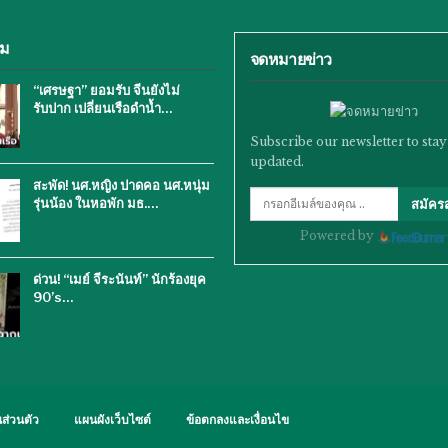
ิม
จดหมายข่าว
“เศรษฐา” ยอมรับ จีนยังไม่
รับปาก เปลี่ยนเรือดำน้ำ…
Subscribe our newsletter to stay
updated.
สะพัด! นศ.หญิง ปาดคอ นศ.หนุ่ม
รุ่นน้อง ในหอพัก มธ.…
สมัคร
Powered by
ด่วน! “เมย์ จีระนันท์” นักร้องยุค
90’s…
ส่วนตัว
แผนผังเว็บไซต์
ข้อตกลงและเงื่อนไข