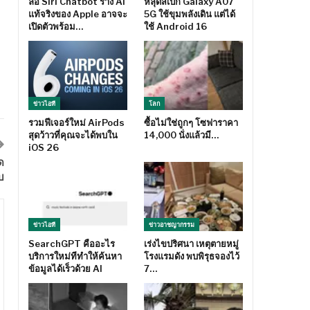
ลือ Siri Chatbot ร่าง AI
หลุดสเปก Galaxy A07
แท้จริงของ Apple อาจจะ
5G ใช้ขุมพลังเดิน แต่ได้
เปิดตัวพร้อม…
ใช้ Android 16
ข่าวไอที
โลก
รวมฟีเจอร์ใหม่ AirPods
ซื้อไม่ใช่ถูกๆ โซฟาราคา
สุดว้าวที่คุณจะได้พบใน
14,000 นั่งแล้วมี…
iOS 26
ด
บ
ข่าวไอที
ข่าวอาชญากรรม
SearchGPT คืออะไร
เร่งไขปริศนา เหตุตายหมู่
บริการใหม่ทีทำให้ค้นหา
โรงแรมดัง พบพิรุธจองไว้
ข้อมูลได้เร็วด้วย AI
7…