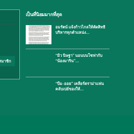
เป็นที่นิยมมากที่สุด
อมรัตน์ แจ้งก้าวไกลให้ตัดสิทธิ
บริหารทุกตำแหน่ง…
“มิว นิษฐา” นอนบนโซฟากับ
“น้องมาริน”…
สมาชิก
“บีม-ออย” เคลียร์ดราม่าแฟน
คลับเปย์ของให้…