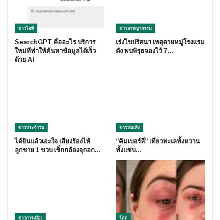
ข่าวไอที
ข่าวอาชญากรรม
SearchGPT คืออะไร บริการ
เร่งไขปริศนา เหตุตายหมู่โรงแรม
ใหม่ทีทำให้ค้นหาข้อมูลได้เร็ว
ดัง พบพิรุธจองไว้ 7…
ด้วย AI
ข่าวประจำวัน
ข่าวบันเทิง
ได้ยินแล้วเอะใจ เสียงร้องไห้
“คิมเบอร์ลี่” เที่ยวทะเลทั้งหวาน
ลูกชาย 1 ขวบ เช็กกล้องจุกอก…
ทั้งแซ่บ…
ข่าวการเมือง
โลก