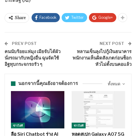
ประดิษฐ์ (AI)
Facebook
Twitter
Google+
Share
PREV POST
NEXT POST
คนนับร้อยแห่มุง เมียจับได้ผัว
หลานเข็นลุงไปกู้เงินธนาคาร
นั่งรถมากับหญิงอื่น ฉุนจัดใช้
พนักงานเห็นผิดสังเกตก่อนช็อก
อิฐทุบกระจกรถรัว ๆ
หัวไม่ตั้งบนคอแล้ว
นอกจากนี้คุณยังอาจต้องการ
ทั้งหมด
ข่าวไอที
ข่าวไอที
ลือ Siri Chatbot ร่าง AI
หลุดสเปก Galaxy A07 5G