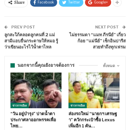
Facebook
Twitter
Google+
Share
PREV POST
NEXT POST
ลูกสะใภ้คลอดลูกคนที่ 2 แม่
ไม่ธรรมดา “แมท ภีรนีย์” เกี่ยว
สามีแอบยื่นกระดาษให้หมอ รู้
ก้อย “แม่นีย์” เช็กอินปารีส
ว่าเขียนอะไรไว้น้ำตาไหล
สวยทำถึงทุกเฟรม
นอกจากนี้คุณยังอาจต้องการ
ทั้งหมด
ข่าวการเมือง
ข่าวการเมือง
“วัน อยู่บำรุง” ปาดน้ำตา
ส่องรถใหม่ “นายกฯ เศรษฐ
ประกาศลาออกพรรคเพื่อ
า” ควักกระเป๋าซื้อ Lexus
ไทย…
เพิ่มอีก 1 คัน…