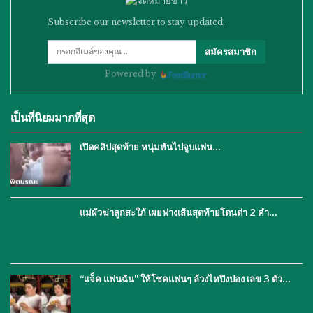
Subscribe our newsletter to stay updated.
สมัครสมาชิก
Powered by
เป็นที่นิยมมากที่สุด
เปิดคลิปสุดท้าย หนุ่มหันไปจูบแฟน…
แม่ผัวฆ่าลูกสะใภ้ เผยฟางเส้นสุดท้ายโดนด่า 2 คำ…
“แจ็ค แฟนฉัน” ให้โชคแฟนๆ ล้วงไหปิงปอง เลข 3 ตัว…