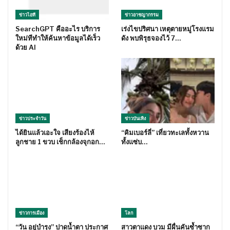
ข่าวไอที
ข่าวอาชญากรรม
SearchGPT คืออะไร บริการ
เร่งไขปริศนา เหตุตายหมู่โรงแรม
ใหม่ทีทำให้ค้นหาข้อมูลได้เร็ว
ดัง พบพิรุธจองไว้ 7…
ด้วย AI
ข่าวประจำวัน
ข่าวบันเทิง
ได้ยินแล้วเอะใจ เสียงร้องไห้
“คิมเบอร์ลี่” เที่ยวทะเลทั้งหวาน
ลูกชาย 1 ขวบ เช็กกล้องจุกอก…
ทั้งแซ่บ…
ข่าวการเมือง
โลก
“วัน อยู่บำรุง” ปาดน้ำตา ประกาศ
สาวตาแดง บวม มีผื่นคันซ้ำซาก