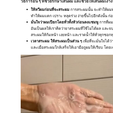
วิธีการอื่น ๆ ที่ช่วยรักษาเส้นผม และช่วยให้เส้นผมเงา
ให้หวีผมก่อนที่จะสระผม
การสระผมนั้น จะทำให้ผมพั
ทำให้ผมแตก เปราะ หลุดร่วง ง่ายขึ้นไปอีกดังนั้น ก
มั่นใจว่าผมเปียกโดยทั่วทั้งหัวก่อนลงแชมพู
การที่ผม
อันเป็นผลให้เราคิดว่ายาสระผมที่ใช้ไม่ได้ผล และจบท
สระผมให้ก้มหน้า เงยหน้า และราดน้ำให้ทั่วทุกซอกทุ
เวลาสระผม ให้สระผมเป็นส่วน ๆ
เพื่อที่จะมั่นใจได
และเมื่อสระผมใกล้เสร็จให้เอามือถูผมให้เรียบ โดย