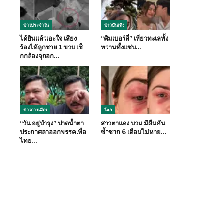
ข่าวประจำวัน
ข่าวบันเทิง
ได้ยินแล้วเอะใจ เสียง
“คิมเบอร์ลี่” เที่ยวทะเลทั้ง
ร้องไห้ลูกชาย 1 ขวบ เช็
หวานทั้งแซ่บ…
กกล้องจุกอก…
ข่าวการเมือง
โลก
“วัน อยู่บำรุง” ปาดน้ำตา
สาวตาแดง บวม มีผื่นคัน
ประกาศลาออกพรรคเพื่อ
ซ้ำซาก 6 เดือนไม่หาย…
ไทย…