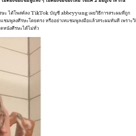
ม่ต้องซื้อแชมพูแพง ๆ ไม่ต้องซื้อของใหม่ ใช้แค่ 2 มือถูเข้าหากัน
ศีรษะ ได้โพสต์ลง TikTok บัญชี abbeyyung เผยวิธีการสระผมที่ถูก
เทแชมพูลงศีรษะโดยตรง หรืออย่าเทแชมพูลงมือแล้วสระผมทันที เพราะวิธ
นังศีรษะได้ไม่ทั่ว