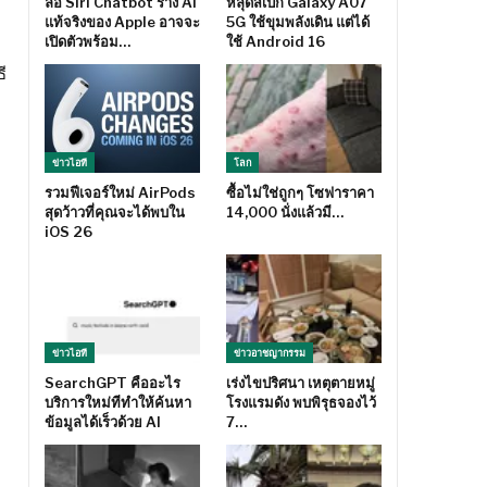
ลือ Siri Chatbot ร่าง AI
หลุดสเปก Galaxy A07
แท้จริงของ Apple อาจจะ
5G ใช้ขุมพลังเดิน แต่ได้
เปิดตัวพร้อม…
ใช้ Android 16
ี
ข่าวไอที
โลก
รวมฟีเจอร์ใหม่ AirPods
ซื้อไม่ใช่ถูกๆ โซฟาราคา
สุดว้าวที่คุณจะได้พบใน
14,000 นั่งแล้วมี…
iOS 26
ข่าวไอที
ข่าวอาชญากรรม
SearchGPT คืออะไร
เร่งไขปริศนา เหตุตายหมู่
บริการใหม่ทีทำให้ค้นหา
โรงแรมดัง พบพิรุธจองไว้
ข้อมูลได้เร็วด้วย AI
7…