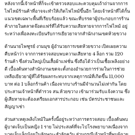
หลังจากนี้เจ้าหน้าที่ก็จะเข้าตรวจสอบและควบคุมเถ้าถ่านจากการ
ไฟไหม้ร้านค้าที่อาจจะทำให้เกิดไฟไหม้ขึ้นอีก โดยเจ้าหน้าที่ได้กั้น
แนวเขตเฉพาะพื้นที่เรียบร้อยแล้ว ขณะที่บรรดาผู้ประกอบการร้าน
ค้าภายในตลาดจ๊อดแฟร์ที่ได้รับความเสียหายจากการไฟไหม้ อยู่
ระหว่างเพื่อลงทะเบียนรับการเยียวยาจากสำนักงานเขตห้วยขวาง
ด้านนายไพฑูรย์ งามมุข ผู้อํานวยการเขตห้วยขวาง เปิดเผยความ
คืบหน้าว่า จากการตรวจสอบพบความเสียหาย 4 ล็อก รวม 120
ร้านค้า ซึ่งส่วนใหญ่เป็นเสื้อผ้าแฟชั่น ซึ่งถือได้ว่าเป็นเชื้อเพลิงอย่าง
ดี เบื้องต้นทางสํานักงานเขตจะตั้งกองอํานวยการร่วมในการช่วย
เหลือเยียวยาผู้ที่ได้รัยผลกระทบจากเหตุการณ์ที่เกิดขึ้น 11,000
บาท ต่อ 1 บล็อกร้านค้า เนื่องจากบางร้านมีจํานวนไม่เท่ากัน โดย
ประสานเจ้าหน้าที่ตํารวจ สน.ห้วยขวาง เข้ามาร่วมรับแจ้งความ ซึ่ง
ผู้เสียหายจะต้องเตรียมเอกสารประกอบ เช่น บัตรประชาชนและ
สัญญาเช่า
ส่วนสาเหตุเพลิงไหม้ในครั้งนี้อยู่ระหว่างการตรวจสอบ เบื้องต้นพบ
ผู้บาดเจ็บเป็นหญิง 1 ราย ไม่ประสงค์ที่จะไปโรงพยาบาลเนื่องจาก
บาดเจ็บเล็กน้อยในลักษณะสําลักควัน ส่วนกรณีเจ้าหน้าที่พบผู้ฉวย