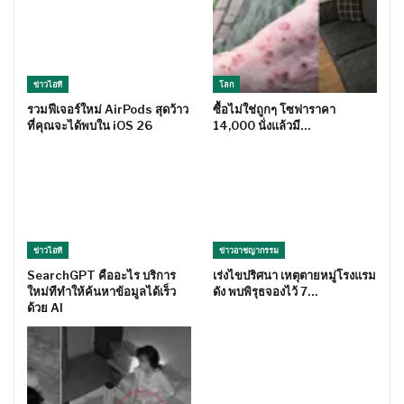
ข่าวไอที
โลก
รวมฟีเจอร์ใหม่ AirPods สุดว้าว
ซื้อไม่ใช่ถูกๆ โซฟาราคา
ที่คุณจะได้พบใน iOS 26
14,000 นั่งแล้วมี…
ข่าวไอที
ข่าวอาชญากรรม
SearchGPT คืออะไร บริการ
เร่งไขปริศนา เหตุตายหมู่โรงแรม
ใหม่ทีทำให้ค้นหาข้อมูลได้เร็ว
ดัง พบพิรุธจองไว้ 7…
ด้วย AI