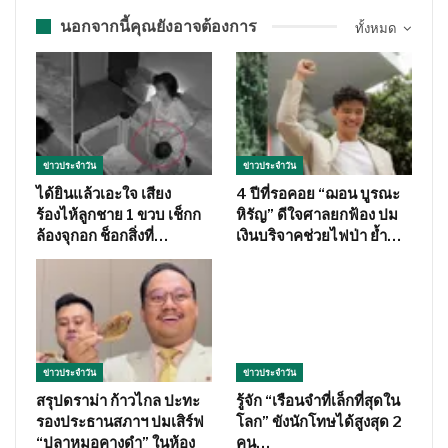
นอกจากนี้คุณยังอาจต้องการ
ทั้งหมด
ข่าวประจำวัน
ข่าวประจำวัน
ได้ยินแล้วเอะใจ เสียง
4 ปีที่รอคอย “ฌอน บูรณะ
ร้องไห้ลูกชาย 1 ขวบ เช็กก
หิรัญ” ดีใจศาลยกฟ้อง ปม
ล้องจุกอก ช็อกสิ่งที่…
เงินบริจาคช่วยไฟป่า ย้ำ…
ข่าวประจำวัน
ข่าวประจำวัน
สรุปดราม่า ก้าวไกล ปะทะ
รู้จัก “เรือนจำที่เล็กที่สุดใน
รองประธานสภาฯ ปมเสิร์ฟ
โลก” ขังนักโทษได้สูงสุด 2
“ปลาหมอคางดำ” ในห้อง
คน…