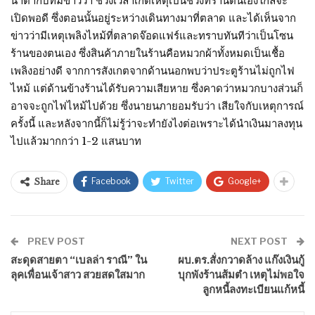
น้ำตากับทีมข่าวว่า ช่วงเวลาเกิดเหตุเป็นช่วงที่ร้านตนเองใกล้จะ
เปิดพอดี ซึ่งตอนนั้นอยู่ระหว่างเดินทางมาที่ตลาด และได้เห็นจาก
ข่าวว่ามีเหตุเพลิงไหม้ที่ตลาดจ๊อดแฟร์และทราบทันทีว่าเป็นโซน
ร้านของตนเอง ซึ่งสินค้าภายในร้านคือหมวกผ้าทั้งหมดเป็นเชื้อ
เพลิงอย่างดี จากการสังเกตจากด้านนอกพบว่าประตูร้านไม่ถูกไฟ
ไหม้ แต่ด้านข้างร้านได้รับความเสียหาย ซึ่งคาดว่าหมวกบางส่วนก็
อาจจะถูกไฟไหม้ไปด้วย ซึ่งนายนภายอมรับว่า เสียใจกับเหตุการณ์
ครั้งนี้ และหลังจากนี้ก็ไม่รู้ว่าจะทำยังไงต่อเพราะได้นำเงินมาลงทุน
ไปแล้วมากกว่า 1-2 แสนบาท
Facebook
Twitter
Google+
Share
PREV POST
NEXT POST
สะดุดสายตา “เบลล่า ราณี” ใน
ผบ.ตร.สั่งกวาดล้าง แก๊งเงินกู้
ลุคเพื่อนเจ้าสาว สวยสดใสมาก
บุกพังร้านส้มตำ เหตุไม่พอใจ
ลูกหนี้ลงทะเบียนแก้หนี้