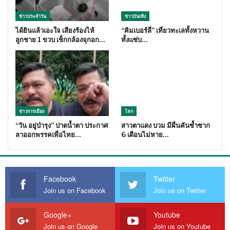
ข่าวประจำวัน
ข่าวบันเทิง
ได้ยินแล้วเอะใจ เสียงร้องไห้
“คิมเบอร์ลี่” เที่ยวทะเลทั้งหวาน
ลูกชาย 1 ขวบ เช็กกล้องจุกอก…
ทั้งแซ่บ…
ข่าวการเมือง
โลก
“วัน อยู่บำรุง” ปาดน้ำตา ประกาศ
สาวตาแดง บวม มีผื่นคันซ้ำซาก
ลาออกพรรคเพื่อไทย…
6 เดือนไม่หาย…
Facebook
Twitter
Join us on Facebook
Join us on Twitter
Google+
Youtube
Join us on Google
Join us on Youtube