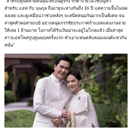
“สำหรับคู่นี้หลายคนลุ้นให้เป็นคู่จริง รักต่างวัยไม่ใช่ปัญหา
สำหรับ แอฟ กับ นนกุล ถึงอายุจะห่างกันถึง 16 ปี แต่ความจิ้นไม่ลด
ลงเลย และดูเหมือนว่าช่วงหลังๆ จะสนิทสนมกันมากเป็นพิเศษ จน
ล่าสุดตัวพ่อสายเปย์ อย่างหนุ่มกรรชัยประกาศถ้าแอฟแต่งงานจ่าย
ให้เลย 1 ล้านบาท โอกาสได้รับเงินน่าจะอยู่ไม่ไกลแล้ว เมื่อล่าสุด
สาวแอฟโพสรูปคู่นนกุลครั้งแรก ทำเอาแฟนคลับคอมเมนต์แซวกัน
สนั่น”