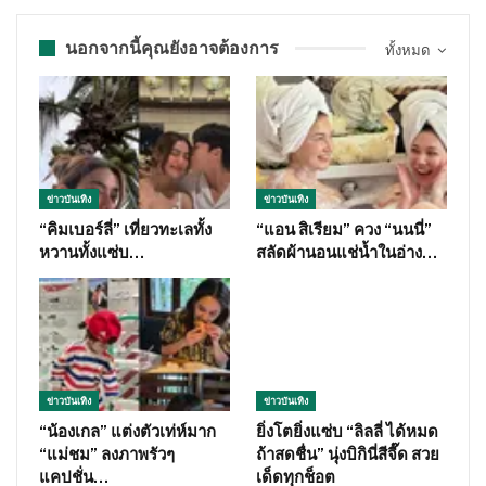
นอกจากนี้คุณยังอาจต้องการ
ทั้งหมด
ข่าวบันเทิง
ข่าวบันเทิง
“คิมเบอร์ลี่” เที่ยวทะเลทั้ง
“แอน สิเรียม” ควง “นนนี่”
หวานทั้งแซ่บ…
สลัดผ้านอนแช่น้ำในอ่าง…
ข่าวบันเทิง
ข่าวบันเทิง
“น้องเกล” แต่งตัวเท่ห์มาก
ยิ่งโตยิ่งแซ่บ “ลิลลี่ ได้หมด
“แม่ชม” ลงภาพรัวๆ
ถ้าสดชื่น” นุ่งบิกินี่สีจี๊ด สวย
แคปชั่น…
เด็ดทุกช็อต