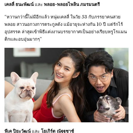
เคลลี่ ธนะพัฒน์
และ
พลอย-พลอยไพลิน ภมรมนตรี
“หวานกว่านี้ไม่มีอีกแล้ว หนุ่มเคลลี่ ในวัย 53 กับภรรยาคนสวย
พลอย สาวนอกวงการตระกูลดัง แม้อายุจะห่างกัน 10 ปี แต่รักไร้
อุปสรรค ล่าสุดเข้าพิธีแต่งงานบรรยากาศเป็นอย่างเรียบหรูโรแมน
ติกและอบอุ่นมากๆ”
พีเค ปิยะวัฒน์
และ
โยเกิร์ต ณัฐฐชาช์