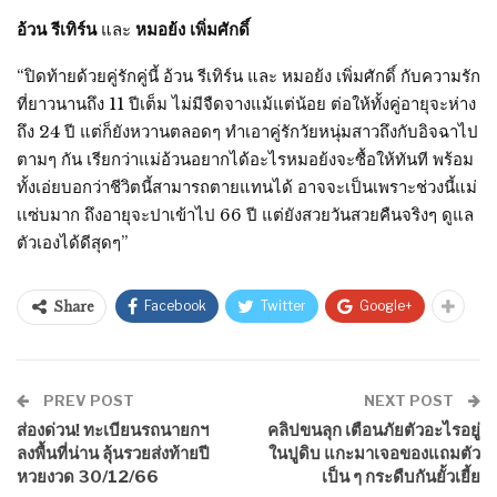
อ้วน รีเทิร์น
และ
หมอย้ง เพิ่มศักดิ์
“ปิดท้ายด้วยคู่รักคู่นี้ อ้วน รีเทิร์น และ หมอย้ง เพิ่มศักดิ์ กับความรัก
ที่ยาวนานถึง 11 ปีเต็ม ไม่มีจืดจางแม้แต่น้อย ต่อให้ทั้งคู่อายุจะห่าง
ถึง 24 ปี แต่ก็ยังหวานตลอดๆ ทำเอาคู่รักวัยหนุ่มสาวถึงกับอิจฉาไป
ตามๆ กัน เรียกว่าแม่อ้วนอยากได้อะไรหมอย้งจะซื้อให้ทันที พร้อม
ทั้งเอ่ยบอกว่าชีวิตนี้สามารถตายแทนได้ อาจจะเป็นเพราะช่วงนี้แม่
เเซ่บมาก ถึงอายุจะปาเข้าไป 66 ปี แต่ยังสวยวันสวยคืนจริงๆ ดูแล
ตัวเองได้ดีสุดๆ”
Facebook
Twitter
Google+
Share
PREV POST
NEXT POST
ส่องด่วน! ทะเบียนรถนายกฯ
คลิปขนลุก เตือนภัยตัวอะไรอยู่
ลงพื้นที่น่าน ลุ้นรวยส่งท้ายปี
ในปูดิบ แกะมาเจอของแถมตัว
หวยงวด 30/12/66
เป็น ๆ กระดืบกันยั้วเยี้ย