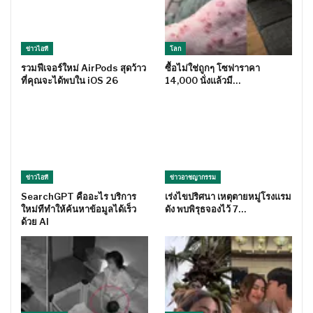
ข่าวไอที
โลก
รวมฟีเจอร์ใหม่ AirPods สุดว้าว
ซื้อไม่ใช่ถูกๆ โซฟาราคา
ที่คุณจะได้พบใน iOS 26
14,000 นั่งแล้วมี…
ข่าวไอที
ข่าวอาชญากรรม
SearchGPT คืออะไร บริการ
เร่งไขปริศนา เหตุตายหมู่โรงแรม
ใหม่ทีทำให้ค้นหาข้อมูลได้เร็ว
ดัง พบพิรุธจองไว้ 7…
ด้วย AI