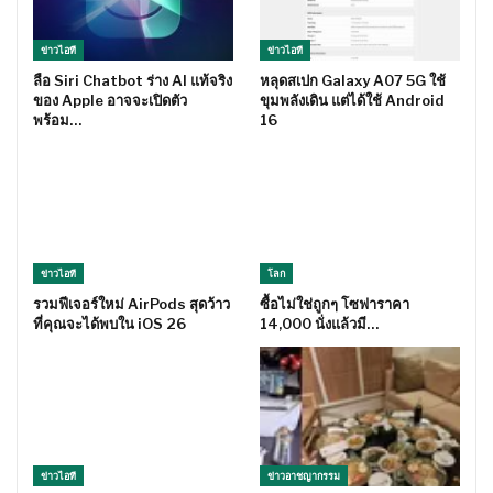
ข่าวไอที
ข่าวไอที
ลือ Siri Chatbot ร่าง AI แท้จริง
หลุดสเปก Galaxy A07 5G ใช้
ของ Apple อาจจะเปิดตัว
ขุมพลังเดิน แต่ได้ใช้ Android
พร้อม…
16
ข่าวไอที
โลก
รวมฟีเจอร์ใหม่ AirPods สุดว้าว
ซื้อไม่ใช่ถูกๆ โซฟาราคา
ที่คุณจะได้พบใน iOS 26
14,000 นั่งแล้วมี…
ข่าวไอที
ข่าวอาชญากรรม