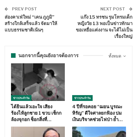
PREV POST
NEXT POST
ส่องคาเฟ่ใหม่ “เคน ภูภูมิ”
แก๊ง 15 ทรชน รุมโทรมเด็ก
สร้างใกล้เสร็จแล้ว จัดมาให้
หญิงวัย 13 พอเป็นข่าวทักมา
แบบธรรมชาติเน้นๆ
ขอเหยื่อแต่งงาน จะได้ไม่เป็น
เรื่องใหญ่
นอกจากนี้คุณยังอาจต้องการ
ทั้งหมด
ข่าวประจำวัน
ข่าวประจำวัน
ได้ยินแล้วเอะใจ เสียง
4 ปีที่รอคอย “ฌอน บูรณะ
ร้องไห้ลูกชาย 1 ขวบ เช็กก
หิรัญ” ดีใจศาลยกฟ้อง ปม
ล้องจุกอก ช็อกสิ่งที่…
เงินบริจาคช่วยไฟป่า ย้ำ…