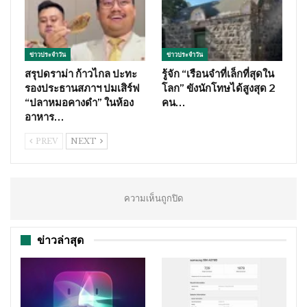
ข่าวประจำวัน
ข่าวประจำวัน
สรุปดราม่า ก้าวไกล ปะทะ
รู้จัก “เรือนจำที่เล็กที่สุดใน
รองประธานสภาฯ ปมเสิร์ฟ
โลก” ขังนักโทษได้สูงสุด 2
“ปลาหมอคางดำ” ในห้อง
คน…
อาหาร…
PREV
NEXT
ความเห็นถูกปิด
ข่าวล่าสุด