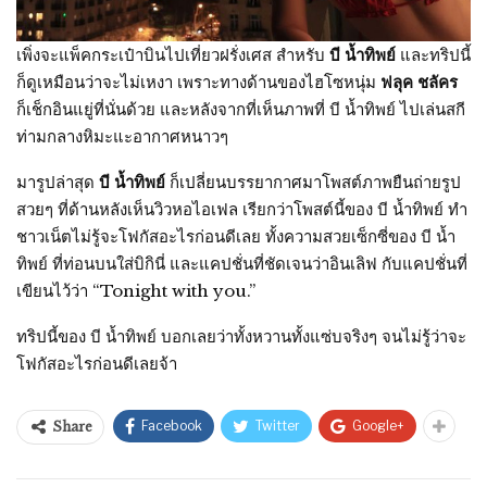
เพิ่งจะแพ็คกระเป๋าบินไปเที่ยวฝรั่งเศส สำหรับ
บี น้ำทิพย์
และทริปนี้
ก็ดูเหมือนว่าจะไม่เหงา เพราะทางด้านของไฮโซหนุ่ม
ฟลุค ชลัคร
ก็เช็กอินแยู่ที่นั่นด้วย และหลังจากที่เห็นภาพที่ บี น้ำทิพย์ ไปเล่นสกี
ท่ามกลางหิมะแะอากาศหนาวๆ
มารูปล่าสุด
บี น้ำทิพย์
ก็เปลี่ยนบรรยากาศมาโพสต์ภาพยืนถ่ายรูป
สวยๆ ที่ด้านหลังเห็นวิวหอไอเฟล เรียกว่าโพสต์นี้ของ บี น้ำทิพย์ ทำ
ชาวเน็ตไม่รู้จะโฟกัสอะไรก่อนดีเลย ทั้งความสวยเซ็กซี่ของ บี น้ำ
ทิพย์ ที่ท่อนบนใส่บิกินี่ และแคปชั่นที่ชัดเจนว่าอินเลิฟ กับแคปชั่นที่
เขียนไว้ว่า “Tonight with you.”
ทริปนี้ของ บี น้ำทิพย์ บอกเลยว่าทั้งหวานทั้งแซ่บจริงๆ จนไม่รู้ว่าจะ
โฟกัสอะไรก่อนดีเลยจ้า
Facebook
Twitter
Google+
Share