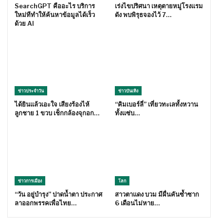
SearchGPT คืออะไร บริการ
เร่งไขปริศนา เหตุตายหมู่โรงแรม
ใหม่ทีทำให้ค้นหาข้อมูลได้เร็ว
ดัง พบพิรุธจองไว้ 7…
ด้วย AI
ข่าวประจำวัน
ข่าวบันเทิง
ได้ยินแล้วเอะใจ เสียงร้องไห้
“คิมเบอร์ลี่” เที่ยวทะเลทั้งหวาน
ลูกชาย 1 ขวบ เช็กกล้องจุกอก…
ทั้งแซ่บ…
ข่าวการเมือง
โลก
“วัน อยู่บำรุง” ปาดน้ำตา ประกาศ
สาวตาแดง บวม มีผื่นคันซ้ำซาก
ลาออกพรรคเพื่อไทย…
6 เดือนไม่หาย…