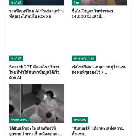
ข่าวไอที
โลก
รวมฟีเจอร์ใหม่ AirPods สุดว้าว
ซื้อไม่ใช่ถูกๆ โซฟาราคา
ที่คุณจะได้พบใน iOS 26
14,000 นั่งแล้วมี…
ข่าวไอที
ข่าวอาชญากรรม
SearchGPT คืออะไร บริการ
เร่งไขปริศนา เหตุตายหมู่โรงแรม
ใหม่ทีทำให้ค้นหาข้อมูลได้เร็ว
ดัง พบพิรุธจองไว้ 7…
ด้วย AI
ข่าวประจำวัน
ข่าวบันเทิง
ได้ยินแล้วเอะใจ เสียงร้องไห้
“คิมเบอร์ลี่” เที่ยวทะเลทั้งหวาน
ลูกชาย 1 ขวบ เช็กกล้องจุกอก…
ทั้งแซ่บ…