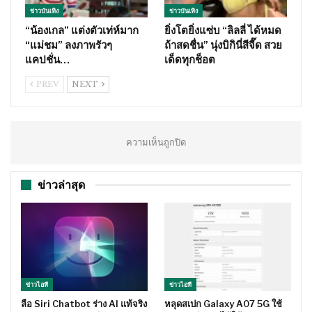
ข่าวบันเทิง
ข่าวบันเทิง
“น้องเกล” แต่งตัวเท่ห์มาก
ยิ่งโตยิ่งแซ่บ “ลิลลี่ ได้หมด
“แม่ชม” ลงภาพรัวๆ
ถ้าสดชื่น” นุ่งบิกินี่สีจี๊ด สวย
แคปชั่น…
เด็ดทุกช็อต
PREV
NEXT
ความเห็นถูกปิด
ข่าวล่าสุด
ข่าวไอที
ข่าวไอที
ลือ Siri Chatbot ร่าง AI แท้จริง
หลุดสเปก Galaxy A07 5G ใช้