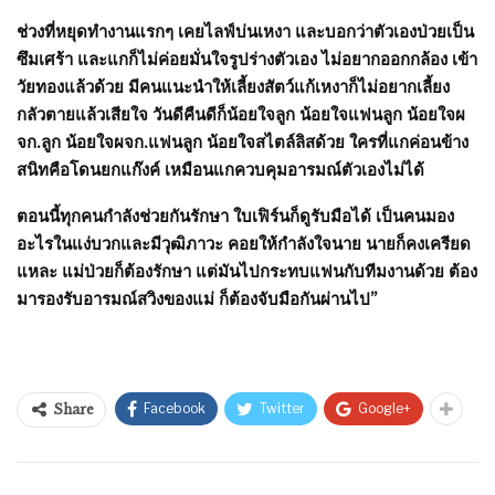
ช่วงที่หยุดทำงานแรกๆ เคยไลฟ์บ่นเหงา และบอกว่าตัวเองป่วยเป็น
ซึมเศร้า และแกก็ไม่ค่อยมั่นใจรูปร่างตัวเอง ไม่อยากออกกล้อง เข้า
วัยทองแล้วด้วย มีคนแนะนำให้เลี้ยงสัตว์แก้เหงาก็ไม่อยากเลี้ยง
กลัวตายแล้วเสียใจ วันดีคืนดีก็น้อยใจลูก น้อยใจแฟนลูก น้อยใจผ
จก.ลูก น้อยใจผจก.แฟนลูก น้อยใจสไตล์ลิสด้วย ใครที่แกค่อนข้าง
สนิทคือโดนยกแก๊งค์ เหมือนแกควบคุมอารมณ์ตัวเองไม่ได้
ตอนนี้ทุกคนกำลังช่วยกันรักษา ใบเฟิร์นก็ดูรับมือได้ เป็นคนมอง
อะไรในแง่บวกและมีวุฒิภาวะ คอยให้กำลังใจนาย นายก็คงเครียด
แหละ แม่ป่วยก็ต้องรักษา แต่มันไปกระทบแฟนกับทีมงานด้วย ต้อง
มารองรับอารมณ์สวิงของแม่ ก็ต้องจับมือกันผ่านไป
”
Facebook
Twitter
Google+
Share