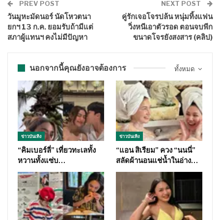
PREV POST
NEXT POST
วันมูหะมัดนอร์ นัดโหวตนา
คู่รักเจอโจรปล้น หนุ่มทิ้งแฟน
ยกฯ 13 ก.ค. ยอมรับถ้ามีแต่
วิ่งหนีเอาตัวรอด ตอนจบพีก
สภาผู้แทนฯ คงไม่มีปัญหา
ขนาดโจรยังสงสาร (คลิป)
นอกจากนี้คุณยังอาจต้องการ
ทั้งหมด
ข่าวบันเทิง
ข่าวบันเทิง
“คิมเบอร์ลี่” เที่ยวทะเลทั้ง
“แอน สิเรียม” ควง “นนนี่”
หวานทั้งแซ่บ…
สลัดผ้านอนแช่น้ำในอ่าง…