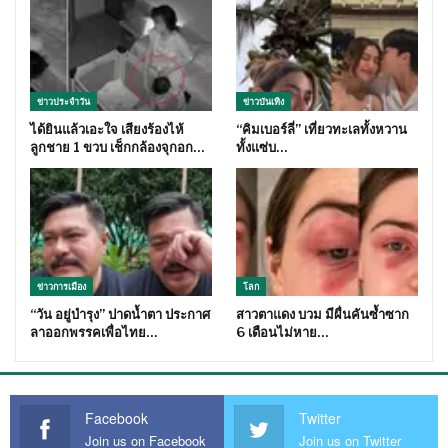
ข่าวประจำวัน
ข่าวบันเทิง
ได้ยินแล้วเอะใจ เสียงร้องไห้
“คิมเบอร์ลี่” เที่ยวทะเลทั้งหวาน
ลูกชาย 1 ขวบ เช็กกล้องจุกอก…
ทั้งแซ่บ…
ข่าวการเมือง
โลก
“วัน อยู่บำรุง” ปาดน้ำตา ประกาศ
สาวตาแดง บวม มีผื่นคันซ้ำซาก
ลาออกพรรคเพื่อไทย…
6 เดือนไม่หาย…
Facebook
Twitter
Join us on Facebook
Join us on Twitter