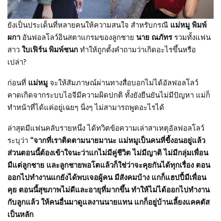
ยังเป็นประเด็นที่หลายคนให้ความสนใจ สำหรับกรณี
แม่หมู พิมพ์
ผกา
อันฟอลโลว์อินสตาแกรมของลูกชาย
นาย ณภัทร
รวมทั้งแฟน
สาว
ใบเฟิร์น พิมพ์ชนก
ทำให้ถูกตั้งคำถามว่าเกิดอะไรขึ้นหรือ
เปล่า?
ก่อนที่
แม่หมู
จะให้สัมภาษณ์ผ่านทางสื่อบอกไม่ได้อัลฟอลโลว์
คาดเกิดจากระบบไอจีมีความผิดปกติ ทั้งยังยืนยันไม่มีปัญหา แม่ก็
ทำหน้าที่ได้แค่อยู่เฉยๆ นิ่งๆ ไม่สามารถพูดอะไรได้
ล่าสุดมีแฟนคลับรายหนึ่ง ได้ทวิตข้อความเล่าสาเหตุอัลฟอลโลว์
ระบุว่า
“จากที่เราติดตามนายมานะ แม่หมูเป็นคนที่ขี้งอนอยู่แล้ว
ส่วนตอนนี้ต้องเข้าใจนะว่าแกไม่มีคู่ชีวิต ไม่มีญาติ ไม่มีกลุ่มเพื่อน
มีแต่ลูกชาย และลูกชายพอโตแล้วก็ใช่ว่าจะคุยกันได้ทุกเรื่อง ตอน
ออกไปทำงานแกยังได้พบเจอผู้คน มีสังคมบ้าง แกก็แฮปปี้มีเพื่อน
คุย ตอนนี้สุขภาพไม่ดีและอายุที่มากขึ้น ทำให้ไม่ได้ออกไปทำงาน
กับลูกแล้ว ให้คนอื่นมาดูแลงานนายแทน แกก็อยู่บ้านเลี้ยงแคคตัส
เป็นหลัก