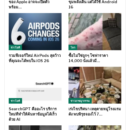
ของ Apple อาจจะเปิดตัว
ขุมพลังเดิน แต่ได้ใช้ Android
พร้อม…
16
ข่าวไอที
โลก
รวมฟีเจอร์ใหม่ AirPods สุดว้าว
ซื้อไม่ใช่ถูกๆ โซฟาราคา
ที่คุณจะได้พบใน iOS 26
14,000 นั่งแล้วมี…
ข่าวไอที
ข่าวอาชญากรรม
SearchGPT คืออะไร บริการ
เร่งไขปริศนา เหตุตายหมู่โรงแรม
ใหม่ทีทำให้ค้นหาข้อมูลได้เร็ว
ดัง พบพิรุธจองไว้ 7…
ด้วย AI