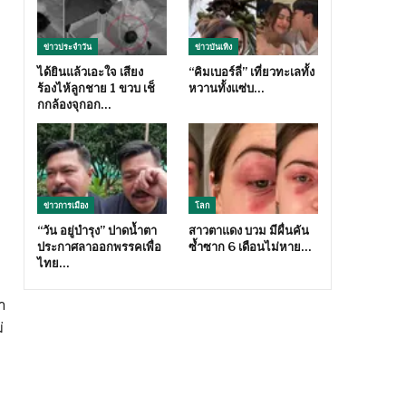
ข่าวประจำวัน
ข่าวบันเทิง
ได้ยินแล้วเอะใจ เสียง
“คิมเบอร์ลี่” เที่ยวทะเลทั้ง
ร้องไห้ลูกชาย 1 ขวบ เช็
หวานทั้งแซ่บ…
กกล้องจุกอก…
ข่าวการเมือง
โลก
“วัน อยู่บำรุง” ปาดน้ำตา
สาวตาแดง บวม มีผื่นคัน
ประกาศลาออกพรรคเพื่อ
ซ้ำซาก 6 เดือนไม่หาย…
ไทย…
า
่