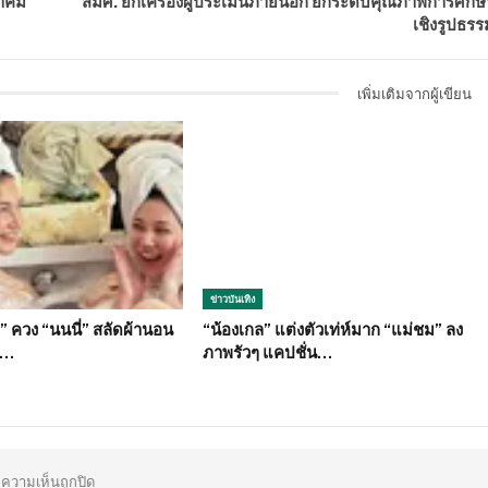
มาคม
สมศ. ยกเครื่องผู้ประเมินภายนอก ยกระดับคุณภาพการศึกษ
เชิงรูปธรร
เพิ่มเติมจากผู้เขียน
ข่าวบันเทิง
” ควง “นนนี่” สลัดผ้านอน
“น้องเกล” แต่งตัวเท่ห์มาก “แม่ชม” ลง
ง…
ภาพรัวๆ แคปชั่น…
ความเห็นถูกปิด