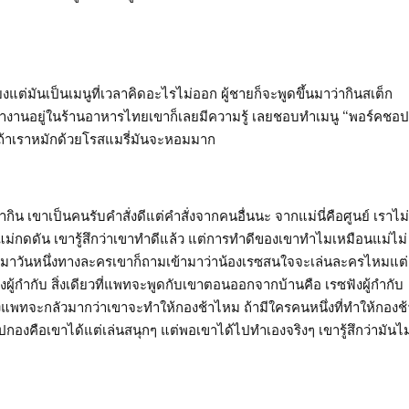
แต่มันเป็นเมนูที่เวลาคิดอะไรไม่ออก ผู้ชายก็จะพูดขึ้นมาว่ากินสเต็ก
ไปทำงานอยู่ในร้านอาหารไทยเขาก็เลยมีความรู้ เลยชอบทำเมนู “พอร์คชอป
ะถ้าเราหมักด้วยโรสแมรี่มันจะหอมมาก
ากิน เขาเป็นคนรับคำสั่งดีแต่คำสั่งจากคนอื่นนะ จากแม่นี่คือศูนย์ เราไม่
แม่กดดัน เขารู้สึกว่าเขาทำดีแล้ว แต่การทำดีของเขาทำไมเหมือนแม่ไม่
อยู่มาวันหนึ่งทางละครเขาก็ถามเข้ามาว่าน้องเรซสนใจจะเล่นละครไหมแต่
ฟังผู้กำกับ สิ่งเดียวที่แพทจะพูดกับเขาตอนออกจากบ้านคือ เรซฟังผู้กำกับ
ึ่งแพทจะกลัวมากว่าเขาจะทำให้กองช้าไหม ถ้ามีใครคนหนึ่งที่ทำให้กองช้
กองคือเขาได้แต่เล่นสนุกๆ แต่พอเขาได้ไปทำเองจริงๆ เขารู้สึกว่ามันไม