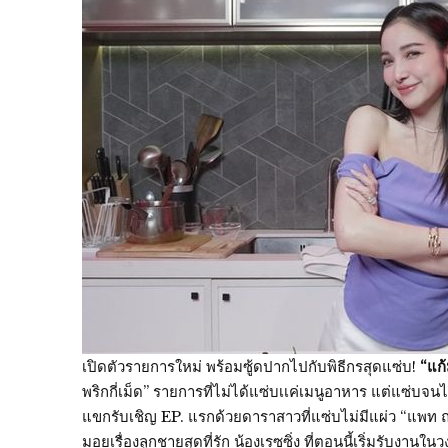
เปิดตัวรายการใหม่ พร้อมซู้ดปากไปกับพิธีกรสุดแซ่บ!
“แก้
พริกกี่เม็ด” รายการที่ไม่ได้แซ่บเเค่เมนูอาหาร แต่แซ่บจ
แขกรับเชิญ EP. แรกด้วยดาราสาวที่แซ่บไม่มีแผ่ว “แพท 
มอยเรื่องลูกชายสุดที่รัก น้องเรซซิ่ง ที่ตอนนี้เริ่มรับงาน