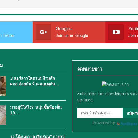
Google+
Yout
n Twitter
Join us on Google
Join 
ิม
จดหมายข่าว
3 แอร์สาวโคตรเท่ ห้ามศึก
ผดส.ต่อยกัน ห้ามแบบดุดัน…
Subscribe our newsletter to stay
updated.
มาอยู่นี่ได้ไง?! หนุ่มซื้อห้องชั้น
19…
สมัคร
Powered by
รร.โป๊ะแตก “ครูฝึกสอน” ถ่ายรูป