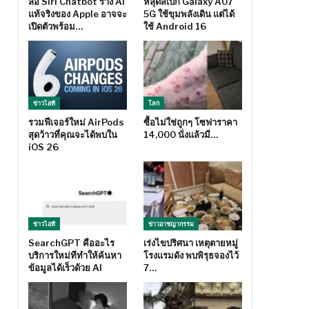
ลือ Siri Chatbot ร่าง AI
หลุดสเปก Galaxy A07
แท้จริงของ Apple อาจจะ
5G ใช้ขุมพลังเดิน แต่ได้
เปิดตัวพร้อม…
ใช้ Android 16
ข่าวไอที
โลก
รวมฟีเจอร์ใหม่ AirPods
ซื้อไม่ใช่ถูกๆ โซฟาราคา
สุดว้าวที่คุณจะได้พบใน
14,000 นั่งแล้วมี…
iOS 26
ข่าวไอที
ข่าวอาชญากรรม
SearchGPT คืออะไร
เร่งไขปริศนา เหตุตายหมู่
บริการใหม่ทีทำให้ค้นหา
โรงแรมดัง พบพิรุธจองไว้
ข้อมูลได้เร็วด้วย AI
7…