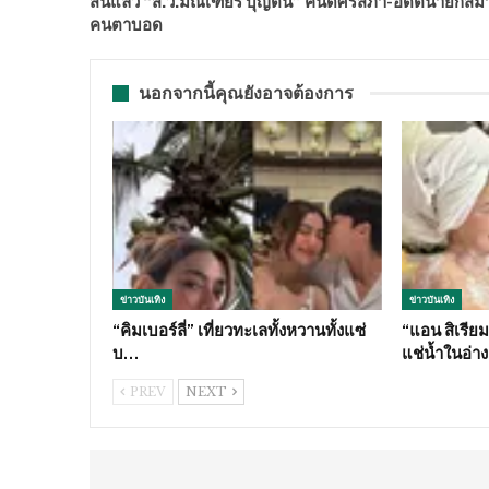
สิ้นแล้ว “ส.ว.มณเฑียร บุญตัน” คนดีศรีสภา-อดีตนายกส
คนตาบอด
นอกจากนี้คุณยังอาจต้องการ
ข่าวบันเทิง
ข่าวบันเทิง
“คิมเบอร์ลี่” เที่ยวทะเลทั้งหวานทั้งแซ่
“แอน สิเรียม
บ…
แช่น้ำในอ่า
PREV
NEXT