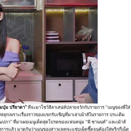
มบุ๋ม ปรียาดา”
ที่จะมาโชว์ลีลาเสน่ห์ปลายจวักกับรายการ “เมนูของพี่ใส่
นไฟลุกเพราะเรื่องราวของแขกรับเชิญที่มาเล่าเม้าส์ในรายการ ประเดิม
ณปภา” ที่มาเผยเมนูเด็ดสุดโปรดของแฟนหนุ่ม “พี ชานนท์” และเม้าส์
ในวงการแล้ว มาดูกันว่าเมนูของสาวแพทจะแซ่บเผ็ดซี๊ดจนต้องใส่พริกกี่เม็ด