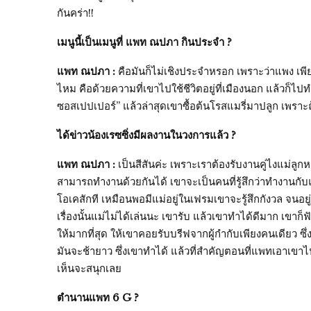
กันคร่า!!
เมนูนี้เป็นเมนูที่ แพท ณปภา กินประจำ ?
แพท ณปภา :
คือมันก็ไม่เชิงประจำหรอก เพราะว่าแพง เพียง
ไหม คือด้วยความที่เขาไปใช้ชีวิตอยู่ที่เมืองนอก แล้วก็
ซอสเปปเปอร์” แล้วล่าสุดเขาซื้อต้นโรสแมรี่มาปลูก เพรา
ได้ข่าวน้องเรซซิ่งมีผลงานในวงการแล้ว ?
แพท ณปภา :
เป็นสีสันค่ะ เพราะเราต้องรับงานคู่ไงแม่ลูกห
สามารถทำงานด้วยกันได้ เขาจะเป็นคนที่รู้สึกว่าทำงานกับ
โอเคสักที เหมือนพอมีแม่อยู่ในเฟรมเขาจะรู้สึกกังวล จน
เรื่องนั้นแม่ไม่ได้เล่นนะ เขารับ แล้วเขาทำได้ดีมาก เขาก็
ให้มากที่สุด ให้เขาคอยรับบรีฟจากผู้กำกับเพียงคนเดียว ซ
มันจะช้ายาว ซึ่งเขาทำได้ แล้วที่สำคัญตอนที่แพทเอาเขาไป
เห็นจะสนุกเลย
ตำนานแพท 6 G ?