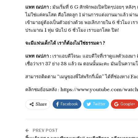
แพท ณปภา :
มันเริ่มที่ 6 G สักพักพอเปิดปิดๆบ่อยๆ หลั
ไม่ใช่แค่คนโสด คือโสดลูก 1 ผ่านการแต่งงานมาแล้ว ผ่านกา
เข้ามาอยู่ต้องเป็นตัวอย่างด้วย พอเลิกภายใน 6 ชั่วโมง
ประมาณ 1 ทุ่ม นับไป 6 ชั่วโมง เราบอกโสด ปิด!
จะมีแฟนเด็กได้ เราก็ต้องไม่ใช่ธรรมดา ?
แพท ณปภา :
เราแอบดีใจนะ แอบดีใจที่เราดูแลตัวเองมา คือเพ
เชื่อว่าเรา 37 ย่าง 38 แล้ว ณ ตอนนั้นนะคะ มันเป็นความโช
สามารถติดตาม “เมนูของพี่ใส่พริกกี่เม็ด” ได้ที่ช่องท
คลิกชมย้อนหลัง : https://www.youtube.com/
Facebook
Twitter
Google+
Share
PREV POST