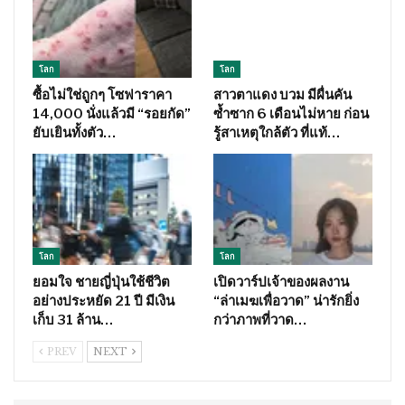
โลก
โลก
ซื้อไม่ใช่ถูกๆ โซฟาราคา
สาวตาแดง บวม มีผื่นคัน
14,000 นั่งแล้วมี “รอยกัด”
ซ้ำซาก 6 เดือนไม่หาย ก่อน
ยับเยินทั้งตัว…
รู้สาเหตุใกล้ตัว ที่แท้…
โลก
โลก
ยอมใจ ชายญี่ปุ่นใช้ชีวิต
เปิดวาร์ปเจ้าของผลงาน
อย่างประหยัด 21 ปี มีเงิน
“ล่าเมฆเพื่อวาด” น่ารักยิ่ง
เก็บ 31 ล้าน…
กว่าภาพที่วาด…
PREV
NEXT