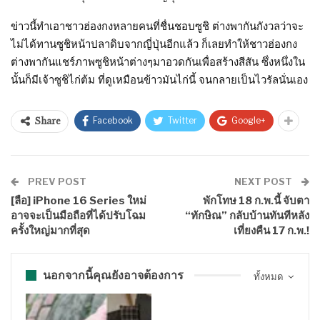
ข่าวนี้ทำเอาชาวฮ่องกงหลายคนที่ชื่นชอบซูชิ ต่างพากันกังวลว่าจะ
ไม่ได้ทานซูชิหน้าปลาดิบจากญี่ปุ่นอีกแล้ว ก็เลยทำให้ชาวฮ่องกง
ต่างพากันแชร์ภาพซูชิหน้าต่างๆมาอวดกันเพื่อสร้างสีสัน ซึ่งหนึ่งใน
นั้นก็มีเจ้าซูชิไก่ต้ม ที่ดูเหมือนข้าวมันไก่นี้ จนกลายเป็นไวรัลนั่นเอง
Facebook
Twitter
Google+
Share
PREV POST
NEXT POST
[ลือ] iPhone 16 Series ใหม่
พักโทษ 18 ก.พ.นี้ จับตา
อาจจะเป็นมือถือที่ได้ปรับโฉม
“ทักษิณ” กลับบ้านทันทีหลัง
ครั้งใหญ่มากที่สุด
เที่ยงคืน 17 ก.พ.!
นอกจากนี้คุณยังอาจต้องการ
ทั้งหมด