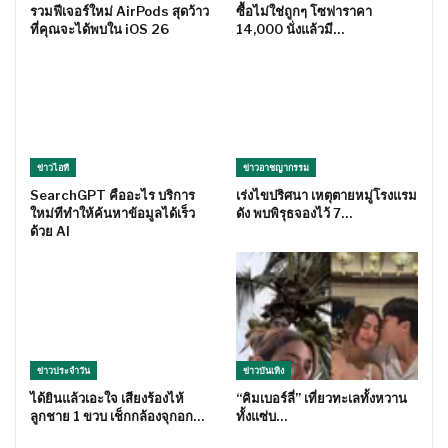
รวมฟีเจอร์ใหม่ AirPods สุดว้าว
ซื้อไม่ใช่ถูกๆ โซฟาราคา
ที่คุณจะได้พบใน iOS 26
14,000 นั่งแล้วมี…
ข่าวไอที
ข่าวอาชญากรรม
SearchGPT คืออะไร บริการ
เร่งไขปริศนา เหตุตายหมู่โรงแรม
ใหม่ทีทำให้ค้นหาข้อมูลได้เร็ว
ดัง พบพิรุธจองไว้ 7…
ด้วย AI
ข่าวประจำวัน
ข่าวบันเทิง
ได้ยินแล้วเอะใจ เสียงร้องไห้
“คิมเบอร์ลี่” เที่ยวทะเลทั้งหวาน
ลูกชาย 1 ขวบ เช็กกล้องจุกอก…
ทั้งแซ่บ…