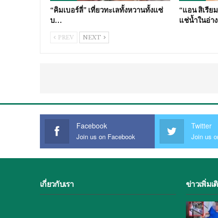
“คิมเบอร์ลี่” เที่ยวทะเลทั้งหวานทั้งแซ่
“แอน สิเรียม
บ…
แช่น้ำในอ่า
PREV
NEXT
Facebook
Twitter
Join us on Facebook
Join us o
เกี่ยวกับเรา
ข่าวเพิ่มเต