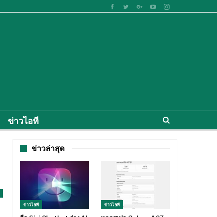
ข่าวไอที
ข่าวล่าสุด
ข่าวไอที
ข่าวไอที