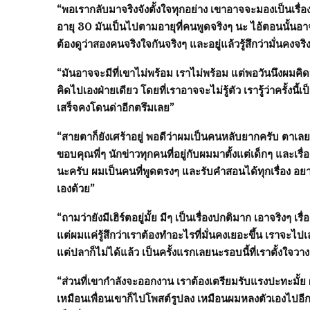
“พอเรากลับมาจริงจังตั้งใจทุกอย่าง เขาอาจจะมองเป็นเรื่อง
อายุ 30 มันเป็นไปตามอายุที่คนพูดจริงๆ นะ ไอ้ตอนนั้นอา
ต้องดูว่าสองคนจริงใจกันจริงๆ และอยู่แล้วรู้สึกว่ามั่นคงจริง
“มันอาจจะมีที่เขาไม่พร้อม เราไม่พร้อม แต่พอวันนึงผมคิด
คิดไปเองฝ่ายเดียว โดยที่เราอาจจะไม่รู้ตัว เรารู้ว่าครั้งนี้
เสร็จคงโดนด่าอีกตรึมเลย”
“สายตาก็ยังเศร้าอยู่ พอดีว่าผมเป็นคนหลับยากครับ ตาเลยอ
ขอบคุณพี่ๆ นักข่าวทุกคนที่อยู่กับผมมาตั้งแต่เด็กๆ และเรื
นะครับ ผมเป็นคนที่พูดตรงๆ และรับคำสอนได้ทุกเรื่อง
เองด้วย”
“ถามว่ายังมีเฮิร์ตอยู่มั้ย มีๆ เป็นเรื่องปกติมาก เอาจริงๆ 
แต่ผมแค่รู้สึกว่าเราต้องทำอะไรที่มั่นคงเยอะขึ้น เราจ
แต่ปลาก็ไม่ได้แล้ว เป็นครั้งแรกเลยนะรอบนี้ที่เราตั้งใจว
“ส่วนที่เขากำลังจะออกงาน เราต้องเตรียมรับแรงปะทะมั้ย
เหมือนเพื่อนเขาก็ไปโพสต์รูปลง เหมือนผมหลงตัวเองไปอีกว่