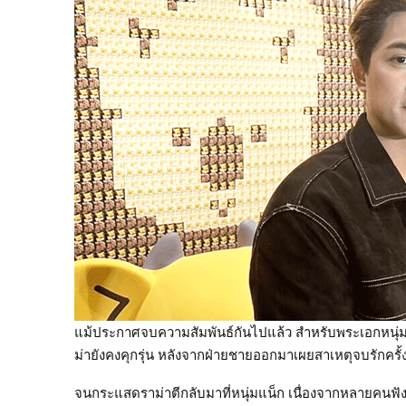
แม้ประกาศจบความสัมพันธ์กันไปแล้ว สำหรับพระเอกหนุ่
ม่ายังคงคุกรุ่น หลังจากฝ่ายชายออกมาเผยสาเหตุจบรักครั้งนี้ 
จนกระแสดราม่าตีกลับมาที่หนุ่มแน็ก เนื่องจากหลายคนฟัง