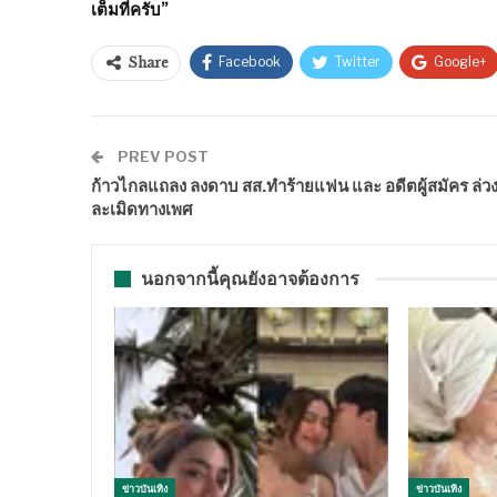
เต็มที่ครับ”
Facebook
Twitter
Google+
Share
PREV POST
ก้าวไกลแถลง ลงดาบ สส.ทำร้ายแฟน และ อดีตผู้สมัคร ล่ว
ละเมิดทางเพศ
นอกจากนี้คุณยังอาจต้องการ
ข่าวบันเทิง
ข่าวบันเทิง