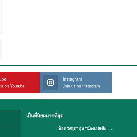
ube
Instagram
us on Youtube
Join us on Instagram
เป็นที่นิยมมากที่สุด
“น็อต วิศรุต” อุ้ม “น้องเอลิเซีย”…