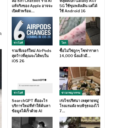
ลือ Siri Chatbot ร่าง AI
หลุดสเปก Galaxy A07
แท้จริงของ Apple อาจจะ
5G ใช้ขุมพลังเดิน แต่ได้
เปิดตัวพร้อม…
ใช้ Android 16
ด
ข่าวไอที
โลก
รวมฟีเจอร์ใหม่ AirPods
ซื้อไม่ใช่ถูกๆ โซฟาราคา
สุดว้าวที่คุณจะได้พบใน
14,000 นั่งแล้วมี…
iOS 26
ข่าวไอที
ข่าวอาชญากรรม
SearchGPT คืออะไร
เร่งไขปริศนา เหตุตายหมู่
บริการใหม่ทีทำให้ค้นหา
โรงแรมดัง พบพิรุธจองไว้
ข้อมูลได้เร็วด้วย AI
7…