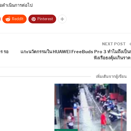
อดำเนินการต่อไป
ReddIt
Pinterest
NEXT POST
าร รอ
แกะนวัตกรรมใน HUAWEI FreeBuds Pro 3 ทำไมถึงเป็นห
ฟังเรือธงคุ้มเกินราค
เพิ่มเติมจากผู้เขียน