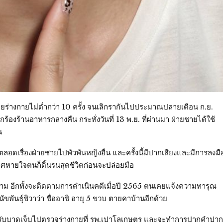
ยร่างกายไม่ต่ำกว่า 10 ครั้ง จนเลิกรากันไปประมาณปลายเดือน ก.ย.
้องร้านอาหารกลางคืน กระทั่งวันที่ 13 พ.ย. ที่ผ่านมา ฝ่ายชายได้ใช้
น
นตลอดเรื่องฝ่ายชายไปพัวพันหญิงอื่น และครั้งนี้มีปากเสียงและมีการลงมื
หายใจตนก็ดิ้นรนสุดชีวิตก่อนจะปล่อยมือ
ม อีกทั้งจะติดตามการดำเนินคดีเมื่อปี 2565 ตนเคยแจ้งความทารุณ
ขพันธุ์ชิวาว่า ชื่ออาชิ อายุ 5 ขวบ ตายคาบ้านอีกด้วย
ตัวผู้ได้รับบาดเจ็บไปตรวจร่างกายที่ รพ.เปาโลเกษตร และจะทำการปากคำปาก