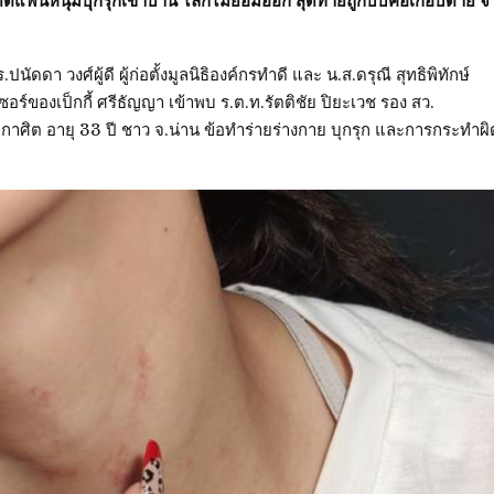
ีตแฟนหนุ่มบุกรุกเข้าบ้าน ไล่ก็ไม่ยอมออก สุดท้ายถูกบีบคอเกือบตาย จี้
ปนัดดา วงศ์ผู้ดี ผู้ก่อตั้งมูลนิธิองค์กรทำดี และ น.ส.ดรุณี สุทธิพิทักษ์
ซอร์ของเป็กกี้ ศรีธัญญา เข้าพบ ร.ต.ท.รัตติชัย ปิยะเวช รอง สว.
าศิต อายุ 33 ปี ชาว จ.น่าน ข้อทำร่ายร่างกาย บุกรุก และการกระทำผิ