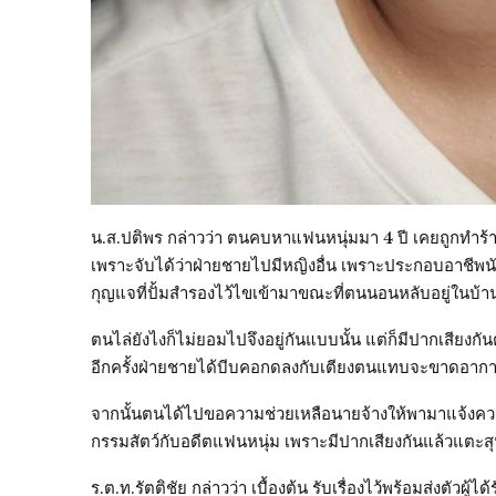
น.ส.ปติพร กล่าวว่า ตนคบหาแฟนหนุ่มมา 4 ปี เคยถูกทำร้า
เพราะจับได้ว่าฝ่ายชายไปมีหญิงอื่น เพราะประกอบอาชีพนักร
กุญแจที่ปั้มสำรองไว้ไขเข้ามาขณะที่ตนนอนหลับอยู่ในบ้า
ตนไล่ยังไงก็ไม่ยอมไปจึงอยู่กันแบบนั้น แต่ก็มีปากเสียงกั
อีกครั้งฝ่ายชายได้บีบคอกดลงกับเตียงตนแทบจะขาดอากาศ
จากนั้นตนได้ไปขอความช่วยเหลือนายจ้างให้พามาแจ้งควา
กรรมสัตว์กับอดีตแฟนหนุ่ม เพราะมีปากเสียงกันแล้วแตะสุนั
ร.ต.ท.รัตติชัย กล่าวว่า เบื้องต้น รับเรื่องไว้พร้อมส่ง