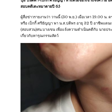
บุ๋ม ปนัดดา-เป็กกี้ ศรีธัญญา พาแดนเซอร์เข้าแจ้งความ อด
สอบคดีเตะหมาตายปี 65
ผู้สื่อข่าวรายงานว่า วานนี้ (30 พ.ย.) เมื่อเวลา 19.00 น. ดร.
หรือ เป็กกี้ ศรีธัญญา พา น.ส.ปติพร อายุ 32 ปี อาชีพแดนเ
(สอบสวน)สน.บางเขน เพื่อแจ้งความดำเนินคดีกับ นายประก
เกี่ยวกับทารุณกรรมสัตว์