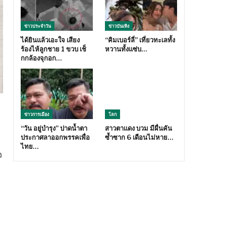
ข่าวประจำวัน
ข่าวบันเทิง
ได้ยินแล้วเอะใจ เสียง
“คิมเบอร์ลี่” เที่ยวทะเลทั้ง
ร้องไห้ลูกชาย 1 ขวบ เช็
หวานทั้งแซ่บ…
กกล้องจุกอก…
ข่าวการเมือง
โลก
“วัน อยู่บำรุง” ปาดน้ำตา
สาวตาแดง บวม มีผื่นคัน
ประกาศลาออกพรรคเพื่อ
ซ้ำซาก 6 เดือนไม่หาย…
ไทย…
อ