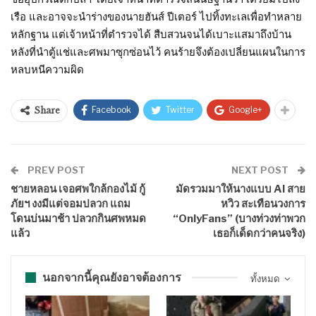
เรือ และอาจจะนำร่างของนายฮันส์ ปีเตอร์ ไปทิ้งทะเลเพื่อทำหลาย
หลักฐาน แต่เจ้าหน้าที่ตำรวจได้ สืบสวนจนได้เบาะแสมาถึงบ้าน
หลังที่นำตู้แช่และศพมาซุกซ่อนไว้ คนร้ายจึงต้องเปลี่ยนแผนในการ
หลบหนีความผิด
Facebook
Twitter
Google+
Share
PREV POST
NEXT POST
ชายหลอน เจอศพใกล้กองไม้ กู้
มัดรวมมาให้นางแบบ AI สาย
ภัยฯ งงมีแต่จอมปลวก แถม
หวิว สะเทือนวงการ
โดนบ่นมาช้า ปลวกกินศพหมด
“OnlyFans” (บางท่วงท่าพวก
แล้ว
เธอก็เด็ดกว่าคนจริง)
นอกจากนี้คุณยังอาจต้องการ
ทั้งหมด