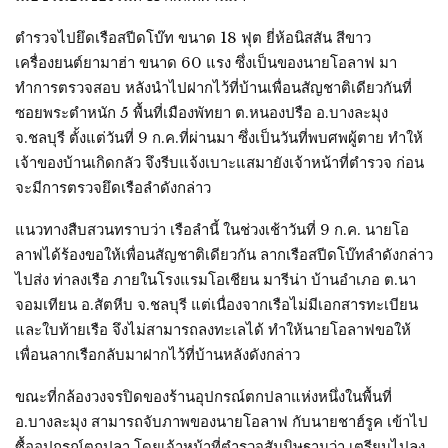
ตำรวจไปยึดเรือสปีดโบ๊ท ขนาด 18 ฟุต ยี่ห้อนิสสัน สีขาว
เครื่องยนต์ยามาฮ่า ขนาด 60 แรง ซึ่งเป็นของนายโอลาฟ มา
ทำการตรวจสอบ หลังนำไปฝากไว้ที่บ้านเพื่อนสัญชาติเดียวกันที่
ซอยพระตำหนัก 5 พื้นที่เมืองพัทยา ต.หนองปรือ อ.บางละมุง
จ.ชลบุรี ตั้งแต่วันที่ 9 ก.ค.ที่ผ่านมา ซึ่งเป็นวันที่พบศพผู้ตาย ทำให้
เจ้าของบ้านเกิดกลัว จึงรีบแจ้งเบาะแสมายังเจ้าหน้าที่ตำรวจ ก่อน
จะมีการตรวจยึดเรือลำดังกล่าว
แนวทางสืบสวนทราบว่า เรือลำนี้ ในช่วงเช้าวันที่ 9 ก.ค. นายโอ
ลาฟได้ร้องขอให้เพื่อนสัญชาติเดียวกัน ลากเรือสปีดโบ๊ทลำดังกล่าว
ไปส่ง ท่าลงเรือ ภายในโรงแรมโอเชียน มารีน่า บ้านอำเภอ ต.นา
จอมเทียน อ.สัตหีบ จ.ชลบุรี แต่เนื่องจากเรือไม่มีเอกสารทะเบียน
และใบท้ายเรือ จึงไม่สามารถลงทะเลได้ ทำให้นายโอลาฟขอให้
เพื่อนลากเรือกลับมาฝากไว้ที่บ้านหลังดังกล่าว
ขณะที่กล้องวงจรปิดของร้านอุปกรณ์ตกปลาแห่งหนึ่งในพื้นที่
อ.บางละมุง สามารถจับภาพของนายโอลาฟ กับนายชาฮ์รูค เข้าไป
ซื้ออุปกรณ์ตกปลา โดยเจ้าหน้าที่ตำรวจสันนิษฐานว่า เตรียมไปลง