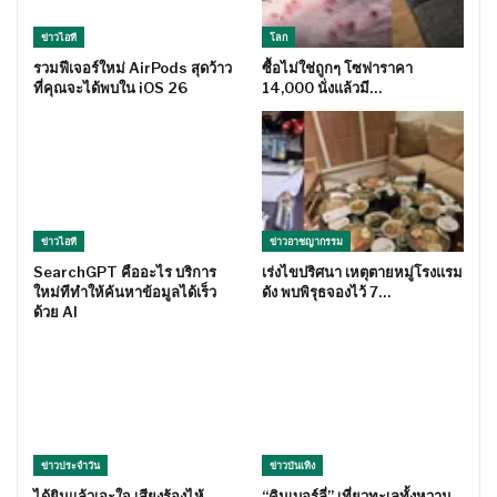
ข่าวไอที
โลก
รวมฟีเจอร์ใหม่ AirPods สุดว้าว
ซื้อไม่ใช่ถูกๆ โซฟาราคา
ที่คุณจะได้พบใน iOS 26
14,000 นั่งแล้วมี…
ข่าวไอที
ข่าวอาชญากรรม
SearchGPT คืออะไร บริการ
เร่งไขปริศนา เหตุตายหมู่โรงแรม
ใหม่ทีทำให้ค้นหาข้อมูลได้เร็ว
ดัง พบพิรุธจองไว้ 7…
ด้วย AI
ข่าวประจำวัน
ข่าวบันเทิง
ได้ยินแล้วเอะใจ เสียงร้องไห้
“คิมเบอร์ลี่” เที่ยวทะเลทั้งหวาน