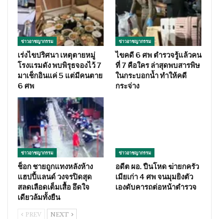
ข่าวอาชญากรรม
ข่าวอาชญากรรม
เร่งไขปริศนา เหตุตายหมู่
ไขคดี 6 ศพ ตำรวจรู้แล้วคน
โรงแรมดัง พบพิรุธจองไว้ 7
ที่ 7 คือใคร ล่าสุดพบสารพิษ
มาเช็กอินแค่ 5 แต่มีคนตาย
ในกระบอกน้ำ ทำให้คดี
6 ศพ
กระจ่าง
ข่าวอาชญากรรม
ข่าวอาชญากรรม
ช็อก ชายถูกแทงหลังห้าง
อดีต ผอ. ปืนโหด ฆ่ายกครัว
แฮปปี้แลนด์ วงจรปิดสุด
เมียเก่า 4 ศพ จนมุมยิงตัว
สลดเลือดเต็มเสื้อ อึดใจ
เองดับคารถต่อหน้าตำรวจ
เดียวล้มทั้งยืน
PREV
NEXT