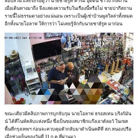
สอบสวน และจะรอดูว่า นายชาฮ์รูค คารีม อุดดิน ชาวปากีสถาน
เมื่อเดินทางมาถึง จึงแสดงความรับในเรื่องนี้หรือไม่ ชายปากีสถาน
รายนี้ไม่ธรรมดาอย่างแน่นอน เพราะเป็นผู้เช่าบ้านพูลวิลล่าทั้งหมด
อีกทั้งนายโอลาฟ ให้การว่า ไม่เคยรู้จักกับนายชาฮ์รูค มาก่อน
ขณะเดียวมีคลิปภาพการบุกจับกุม นายโอลาฟ ธรอสเทน บริงก์มัน
น์ ได้ที่ไนท์คลับแห่งหนึ่ง ซึ่งเป็นของสมาชิกแก๊งเอาต์ลอว์ ในเขต
พื้นที่กรุงเทพฯ ก่อนจะควบคุมตัวกลับมาดำเนินคดีที่ สภ.หนองปรือ
เมื่อช่วงเย็นของวันที่ 11 ก.ค.ที่ผ่านมา