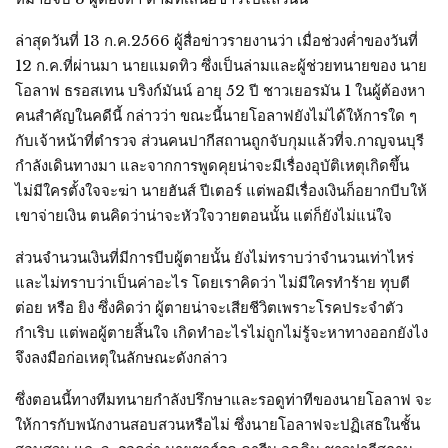
ล่าสุดวันที่ 13 ก.ค.2566 ผู้สื่อข่าวรายงานว่า เมื่อช่วงค่ำของวันที่
12 ก.ค.ที่ผ่านมา นายแมดทิว ซึ่งเป็นล่ามและผู้ช่วยทนายของ นาย
โอลาฟ ธรอสเทน บริงก์มันน์ อายุ 52 ปี ชาวเยอรมัน 1 ในผู้ต้องหา
คนสำคัญในคดีนี้ กล่าวว่า ขณะนี้นายโอลาฟยังไม่ได้ให้การใด ๆ
กับเจ้าหน้าที่ตำรวจ ส่วนคนปากีสถานถูกจับกุมแล้วที่จ.กาญจนบุรี
กำลังเดินทางมา และจากการพูดคุยน่าจะมีเรื่องอุบัติเหตุเกิดขึ้น
ไม่มีใครตั้งใจจะฆ่า นายฮันส์ ปีเตอร์ แต่พอมีเรื่องเงินก็อยากบีบให้
เขาจ่ายเงิน ตนคิดว่าน่าจะหัวใจวายตอนนั้น แต่ก็ยังไม่แน่ใจ
ส่วนจำนวนเงินที่มีการบีบผู้ตายนั้น ยังไม่ทราบว่าจำนวนเท่าไหร่
และไม่ทราบว่าเป็นค่าอะไร โดยเราคิดว่า ไม่มีใครทำร้าย ทุบตี
ต่อย หรือ ยิง ซึ่งคิดว่า ผู้ตายน่าจะเสียชีวิตเพราะโรคประจำตัว
กำเริบ แต่พอผู้ตายสิ้นใจ เกิดทำอะไรไม่ถูกไม่รู้จะหาทางออกยังไง
จึงลงมือก่อเหตุในลักษณะดังกล่าว
ซึ่งตอนนี้ทางทีมทนายกำลังปรึกษาและรอดูท่าทีของนายโอลาฟ จะ
ให้การกับพนักงานสอบสวนหรือไม่ ซึ่งนายโอลาฟจะปฏิเสธในชั้น