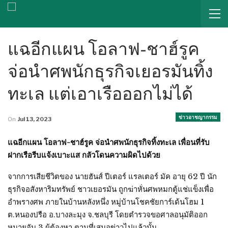
แฉอีกแผน โอลาฟ-ชาฮ์รูค
จ่อนำศพนักธุรกิจเยอรมันทิ้ง
ทะเล แต่เอาเรือออกไม่ได้
ข่าวอาชญากรรม
On
Jul 13, 2023
แฉอีกแผน โอลาฟ-ชาฮ์รูค จ่อนำศพนักธุรกิจทิ้งทะเล เพื่อนที่รับ
ฝากเรือรีบแจ้งเบาะแส กลัวโดนความผิดไปด้วย
จากการเสียชีวิตของ นายฮันส์ ปีเตอร์ แรลเตอร์ มัค อายุ 62 ปี นัก
ธุรกิจอสังหาริมทรัพย์ ชาวเยอรมัน ถูกฆ่าหั่นศพหมกตู้แช่แข็งเพื่อ
อำพรางศพ ภายในบ้านหลังหนึ่ง หมู่บ้านโชคชัยการ์เด้นโฮม 1
ต.หนองปรือ อ.บางละมุง จ.ชลบุรี โดยตำรวจขอศาลอนุมัติออก
หมายจับ 3 ผู้ต้องหา ตามที่เสนอข่าวไปแล้วนั้น