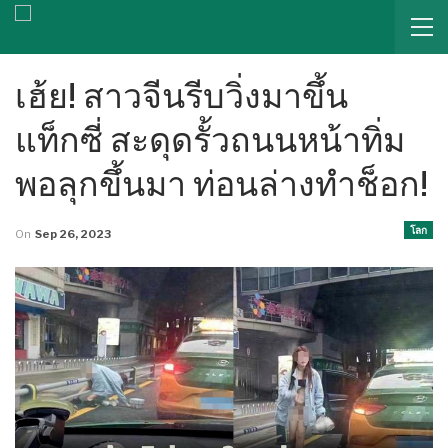
เฮ้ย! สาวจีนรีบวิ่งมาขึ้น
แท็กซี่ สะดุดรั้วถนนหน้าทิ่ม
พอลุกขึ้นมา ท่อนล่างทำช็อก!
โลก
On
Sep 26, 2023