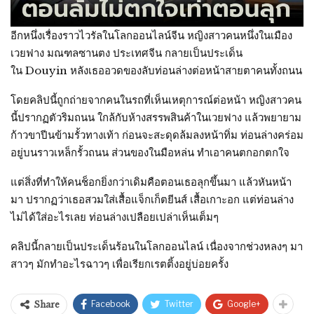
อีกหนึ่งเรื่องราวไวรัลในโลกออนไลน์จีน หญิงสาวคนหนึ่งในเมือง
เวยฟาง มณฑลซานตง ประเทศจีน กลายเป็นประเด็น
ใน Douyin หลังเธออวดของลับท่อนล่างต่อหน้าสายตาคนทั้งถนน
โดยคลิปนี้ถูกถ่ายจากคนในรถที่เห็นเหตุการณ์ต่อหน้า หญิงสาวคน
นี้ปรากฏตัวริมถนน ใกล้กับห้างสรรพสินค้าในเวยฟาง แล้วพยายาม
ก้าวขาปีนข้ามรั้วทางเท้า ก่อนจะสะดุดล้มลงหน้าทิ่ม ท่อนล่างคร่อม
อยู่บนราวเหล็กรั้วถนน ส่วนของในมือหล่น ทำเอาคนตกอกตกใจ
แต่สิ่งที่ทำให้คนช็อกยิ่งกว่าเดิมคือตอนเธอลุกขึ้นมา แล้วหันหน้า
มา ปรากฏว่าเธอสวมใส่เสื้อแจ็กเก็ตยีนส์ เสื้อเกาะอก แต่ท่อนล่าง
ไม่ได้ใส่อะไรเลย ท่อนล่างเปลือยเปล่าเห็นเต็มๆ
คลิปนี้กลายเป็นประเด็นร้อนในโลกออนไลน์ เนื่องจากช่วงหลงๆ มา
สาวๆ มักทำอะไรฉาวๆ เพื่อเรียกเรตติ้งอยู่บ่อยครั้ง
Facebook
Twitter
Google+
Share