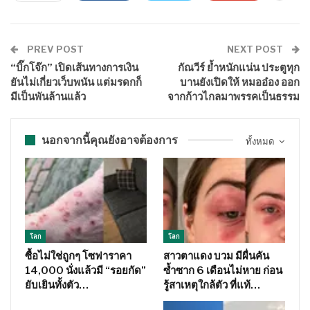
PREV POST
NEXT POST
“บิ๊กโจ๊ก” เปิดเส้นทางการเงิน
กัณวีร์ ย้ำหนักแน่น ประตูทุก
ยันไม่เกี่ยวเว็บพนัน แต่มรดกก็
บานยังเปิดให้ หมออ๋อง ออก
มีเป็นพันล้านแล้ว
จากก้าวไกลมาพรรคเป็นธรรม
นอกจากนี้คุณยังอาจต้องการ
ทั้งหมด
โลก
โลก
ซื้อไม่ใช่ถูกๆ โซฟาราคา
สาวตาแดง บวม มีผื่นคัน
14,000 นั่งแล้วมี “รอยกัด”
ซ้ำซาก 6 เดือนไม่หาย ก่อน
ยับเยินทั้งตัว…
รู้สาเหตุใกล้ตัว ที่แท้…