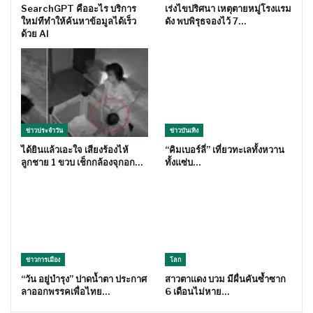
SearchGPT คืออะไร บริการ
เร่งไขปริศนา เหตุตายหมู่โรงแรม
ใหม่ทีทำให้ค้นหาข้อมูลได้เร็ว
ดัง พบพิรุธจองไว้ 7…
ด้วย AI
ข่าวประจำวัน
ข่าวบันเทิง
ได้ยินแล้วเอะใจ เสียงร้องไห้
“คิมเบอร์ลี่” เที่ยวทะเลทั้งหวาน
ลูกชาย 1 ขวบ เช็กกล้องจุกอก…
ทั้งแซ่บ…
ข่าวการเมือง
โลก
“วัน อยู่บำรุง” ปาดน้ำตา ประกาศ
สาวตาแดง บวม มีผื่นคันซ้ำซาก
ลาออกพรรคเพื่อไทย…
6 เดือนไม่หาย…