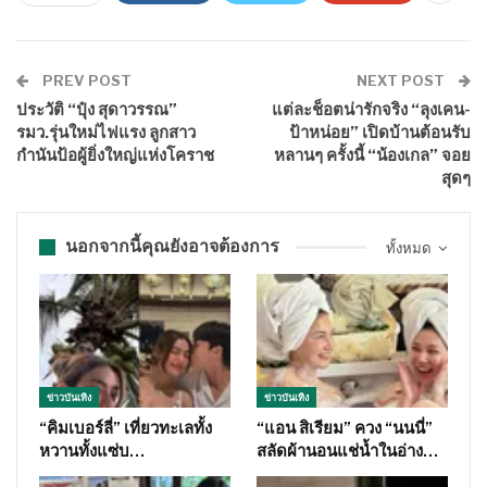
PREV POST
NEXT POST
ประวัติ “ปุ๋ง สุดาวรรณ”
แต่ละช็อตน่ารักจริง “ลุงเคน-
รมว.รุ่นใหม่ไฟแรง ลูกสาว
ป้าหน่อย” เปิดบ้านต้อนรับ
กำนันป้อผู้ยิ่งใหญ่แห่งโคราช
หลานๆ ครั้งนี้ “น้องเกล” จอย
สุดๆ
นอกจากนี้คุณยังอาจต้องการ
ทั้งหมด
ข่าวบันเทิง
ข่าวบันเทิง
“คิมเบอร์ลี่” เที่ยวทะเลทั้ง
“แอน สิเรียม” ควง “นนนี่”
หวานทั้งแซ่บ…
สลัดผ้านอนแช่น้ำในอ่าง…