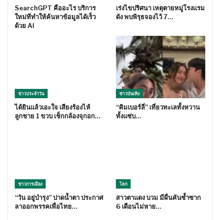
SearchGPT คืออะไร บริการ
เร่งไขปริศนา เหตุตายหมู่โรงแรม
ใหม่ทีทำให้ค้นหาข้อมูลได้เร็ว
ดัง พบพิรุธจองไว้ 7…
ด้วย AI
ข่าวประจำวัน
ข่าวบันเทิง
ได้ยินแล้วเอะใจ เสียงร้องไห้
“คิมเบอร์ลี่” เที่ยวทะเลทั้งหวาน
ลูกชาย 1 ขวบ เช็กกล้องจุกอก…
ทั้งแซ่บ…
ข่าวการเมือง
โลก
“วัน อยู่บำรุง” ปาดน้ำตา ประกาศ
สาวตาแดง บวม มีผื่นคันซ้ำซาก
ลาออกพรรคเพื่อไทย…
6 เดือนไม่หาย…