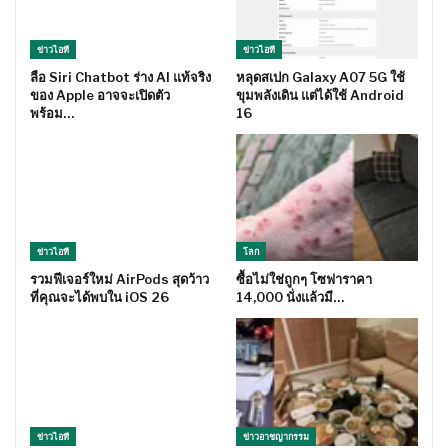
ข่าวไอที
ข่าวไอที
ลือ Siri Chatbot ร่าง AI แท้จริง
หลุดสเปก Galaxy A07 5G ใช้
ของ Apple อาจจะเปิดตัว
ขุมพลังเดิน แต่ได้ใช้ Android
พร้อม…
16
ข่าวไอที
โลก
รวมฟีเจอร์ใหม่ AirPods สุดว้าว
ซื้อไม่ใช่ถูกๆ โซฟาราคา
ที่คุณจะได้พบใน iOS 26
14,000 นั่งแล้วมี…
ข่าวไอที
ข่าวอาชญากรรม