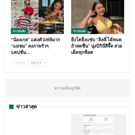
ข่าวบันเทิง
ข่าวบันเทิง
“น้องเกล” แต่งตัวเท่ห์มาก
ยิ่งโตยิ่งแซ่บ “ลิลลี่ ได้หมด
“แม่ชม” ลงภาพรัวๆ
ถ้าสดชื่น” นุ่งบิกินี่สีจี๊ด สวย
แคปชั่น…
เด็ดทุกช็อต
PREV
NEXT
ความเห็นถูกปิด
ข่าวล่าสุด