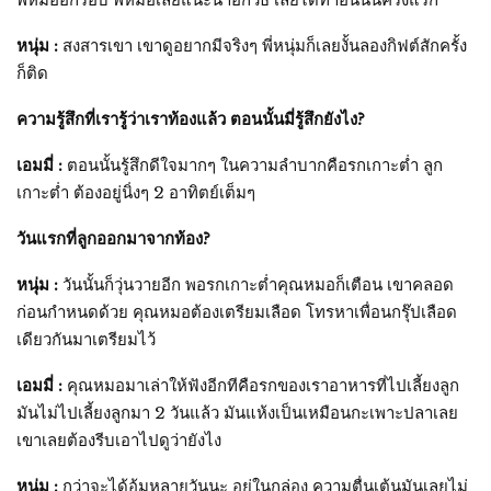
หนุ่ม :
สงสารเขา เขาดูอยากมีจริงๆ พี่หนุ่มก็เลยงั้นลองกิฟต์สักครั้ง
ก็ติด
ความรู้สึกที่เรารู้ว่าเราท้องแล้ว ตอนนั้นมี่รู้สึกยังไง?
เอมมี่ :
ตอนนั้นรู้สึกดีใจมากๆ ในความลำบากคือรกเกาะต่ำ ลูก
เกาะต่ำ ต้องอยู่นิ่งๆ 2 อาทิตย์เต็มๆ
วันแรกที่ลูกออกมาจากท้อง?
หนุ่ม :
วันนั้นก็วุ่นวายอีก พอรกเกาะต่ำคุณหมอก็เตือน เขาคลอด
ก่อนกำหนดด้วย คุณหมอต้องเตรียมเลือด โทรหาเพื่อนกรุ๊ปเลือด
เดียวกันมาเตรียมไว้
เอมมี่ :
คุณหมอมาเล่าให้ฟังอีกทีคือรกของเราอาหารที่ไปเลี้ยงลูก
มันไม่ไปเลี้ยงลูกมา 2 วันแล้ว มันแห้งเป็นเหมือนกะเพาะปลาเลย
เขาเลยต้องรีบเอาไปดูว่ายังไง
หนุ่ม :
กว่าจะได้อุ้มหลายวันนะ อยู่ในกล่อง ความตื่นเต้นมันเลยไม่