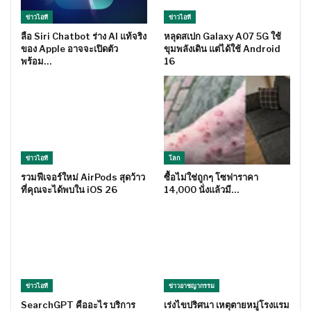
ข่าวไอที
ข่าวไอที
ลือ Siri Chatbot ร่าง AI แท้จริง
หลุดสเปก Galaxy A07 5G ใช้
ของ Apple อาจจะเปิดตัว
ขุมพลังเดิน แต่ได้ใช้ Android
พร้อม…
16
ข่าวไอที
โลก
รวมฟีเจอร์ใหม่ AirPods สุดว้าว
ซื้อไม่ใช่ถูกๆ โซฟาราคา
ที่คุณจะได้พบใน iOS 26
14,000 นั่งแล้วมี…
ข่าวไอที
ข่าวอาชญากรรม
SearchGPT คืออะไร บริการ
เร่งไขปริศนา เหตุตายหมู่โรงแรม