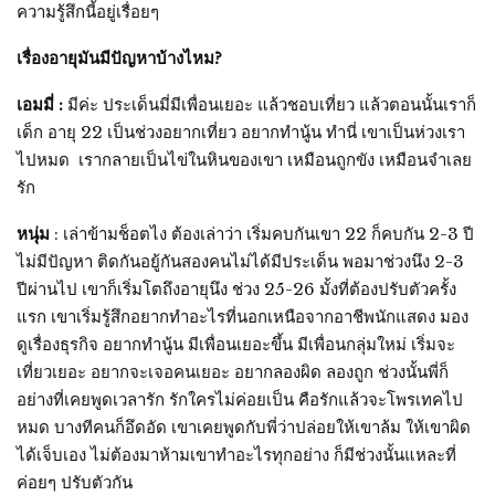
ความรู้สึกนี้อยู่เรื่อยๆ
เรื่องอายุมันมีปัญหาบ้างไหม?
เอมมี่ :
มีค่ะ ประเด็นมี่มีเพื่อนเยอะ แล้วชอบเที่ยว แล้วตอนนั้นเราก็
เด็ก อายุ 22 เป็นช่วงอยากเที่ยว อยากทำนู้น ทำนี่ เขาเป็นห่วงเรา
ไปหมด เรากลายเป็นไข่ในหินของเขา เหมือนถูกขัง เหมือนจำเลย
รัก
หนุ่ม
: เล่าข้ามช็อตไง ต้องเล่าว่า เริ่มคบกันเขา 22 ก็คบกัน 2-3 ปี
ไม่มีปัญหา ติดกันอยู้กันสองคนไม่ได้มีประเด็น พอมาช่วงนึง 2-3
ปีผ่านไป เขาก็เริ่มโตถึงอายุนึง ช่วง 25-26 มั้งที่ต้องปรับตัวครั้ง
แรก เขาเริ่มรู้สึกอยากทำอะไรที่นอกเหนือจากอาชีพนักแสดง มอง
ดูเรื่องธุรกิจ อยากทำนู้น มีเพื่อนเยอะขึ้น มีเพื่อนกลุ่มใหม่ เริ่มจะ
เที่ยวเยอะ อยากจะเจอคนเยอะ อยากลองผิด ลองถูก ช่วงนั้นพี่ก็
อย่างที่เคยพูดเวลารัก รักใครไม่ค่อยเป็น คือรักแล้วจะโพรเทคไป
หมด บางทีคนก็อึดอัด เขาเคยพูดกับพี่ว่าปล่อยให้เขาล้ม ให้เขาผิด
ได้เจ็บเอง ไม่ต้องมาห้ามเขาทำอะไรทุกอย่าง ก็มีช่วงนั้นแหละที่
ค่อยๆ ปรับตัวกัน