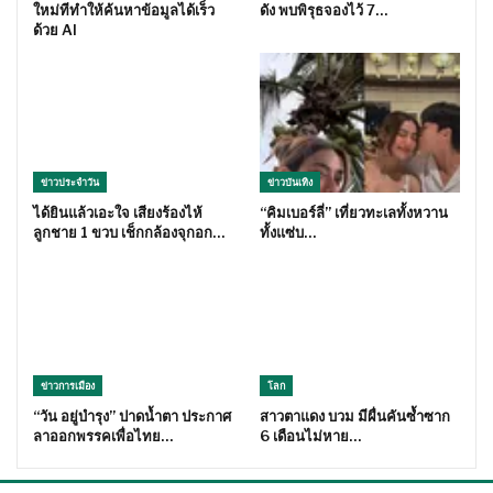
ใหม่ทีทำให้ค้นหาข้อมูลได้เร็ว
ดัง พบพิรุธจองไว้ 7…
ด้วย AI
ข่าวประจำวัน
ข่าวบันเทิง
ได้ยินแล้วเอะใจ เสียงร้องไห้
“คิมเบอร์ลี่” เที่ยวทะเลทั้งหวาน
ลูกชาย 1 ขวบ เช็กกล้องจุกอก…
ทั้งแซ่บ…
ข่าวการเมือง
โลก
“วัน อยู่บำรุง” ปาดน้ำตา ประกาศ
สาวตาแดง บวม มีผื่นคันซ้ำซาก
ลาออกพรรคเพื่อไทย…
6 เดือนไม่หาย…