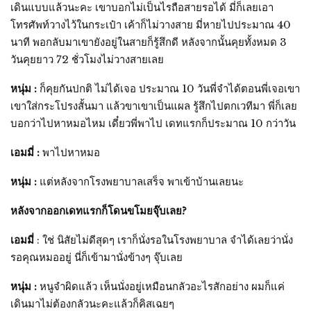
เดินแบบแล้วนะคะ เขาบอกไม่เป็นไรถือสายรอได้ มี่ก็เลยเอา
โทรศัพท์วางไว้ในกระเป๋า เค้าก็ไม่วางสาย มี่หายไปประมาณ 40
นาที พอกลับมาเขายังอยู่ในสายก็รู้สึกดี หลังจากนั้นคุยทั้งหมด 3
วันคุยยาว 72 ชั่วโมงไม่วางสายเลย
หนุ่ม :
ก็คุยกันปกติ ไม่ได้เจอ ประมาณ 10 วันพี่จำได้ตอนพี่เจอเขา
เขาใส่กระโปรงสั้นมา แล้วขาเขาเป็นแผล รู้สึกไปตกเวทีมา พี่ก็เลย
บอกว่าไปหาหมอไหม เดี๋ยวพี่พาไป เดทแรกก็ประมาณ 10 กว่าวัน
เอมมี่ :
พาไปหาหมอ
หนุ่ม :
แต่หลังจากโรงพยาบาลเสร็จ พาเข้าบ้านเลยนะ
หลังจากออกเดทแรกก็โดนขโมยจุ๊บเลย?
เอมมี่
: ใช่ นิสัยไม่ดีสุดๆ เราก็นั่งรอในโรงพยาบาล จำได้เลยว่านั่ง
รอคุณหมออยู่ นี่ก็เข้ามานั่งข้างๆ จุ๊บเลย
หนุ่ม :
หนูจำผิดแล้ว เห็นนั่งอยู่เหมือนกลัวอะไรสักอย่าง ผมก็แค่
เดินมาไม่ต้องกลัวนะคะแล้วก็คิสเฉยๆ