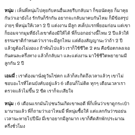
หนุ่ม :
เห็นพี่หนุ่มไปคุยกับคนอื่นเลยรีบกลับมา ก็ขอนัดคุย ก็มาคุย
กันว่าเอายังไง รักกันก็รักกัน อยากจะกลับมาคบกันไหม ก็มีข้อสรุป
ง่ายๆ พี่หนุ่มให้เวลา 2 ปี แต่งงาน มีลูก สเต็ปแรกพี่ยอมก่อน แต่เขา
ก็ยอมจากมุมที่ยังไงเขาต้องมีให้ได้ พี่ก็บอกอย่างนี้ไหม 2 ปีแล้วให้
ธรรมชาติกำหนดว่าเราจะมีลูกไหม แต่ต้องสัญญานะว่าถ้า 2 ปี
แล้วยูต้องไม่งอแง ถ้าพ้นไปแล้ว เราก็ใช้ชีวิต 2 คน คือข้อตกลงเจอ
กันคนละครึ่งทาง แล้วก็กลับมา และแต่งงาน มาใช้ชีวิตพยายามมี
ลูกกัน 2 ปี
เอมมี่ :
เราต้องมานั่งดูวันไข่ตก แล้วก็สะกิดถึงเวลาแล้วๆ เขาไม่
ชอบอะไรที่โดนบังคับอยู่แล้ว 6 เดือนก็ไม่ติด ทุกๆ เดือนเวลาเรา
ตรวจแล้วไม่ขึ้น 2 ขีด เราก็จะเสียใจ
หนุ่ม :
6 เดือนแรกมันไปชนวันเกิดเขาพอดี พี่ก็เห็นว่าเขาดูกระเป๋า
มานานแล้ว พี่ก็ถามว่าเอาไหมมี่ พี่หนุ่มซื้อให้ แต่แลกกันว่าขอย่น
เวลานะหายไปปีนึง มี่เขาอยากมีลูกมาก เขาก็คืดสักพักประมาณ
ครึ่งชั่วโมง