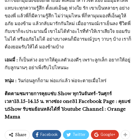
แก้ไขอีกมุมนึงของอีกฝ่ายนึง พี่เคยมาสำรวจตัวเอง มี่มีมุมที่ให้พี่
แทบจะทุกความรู้สึก ตั้งแต่เอ็นดู ห่วงใย รัก เขาเป็นหลายๆ อย่าง
ของพี่ แล้วพี่ก็มีความรู้สึก ไม่ว่ามุมไหน พี่ก็หามุมมองที่เอ็นดูให้
อภัย มองข้าม แล้วกลับมารักกันใหม่ เมื่ออารมณ์เราเย็นลง ชีวิตพี่
กับเขาก็จะประมาณนี้ เขาไม่ได้ทำอะไรที่ทำให้เราเสียใจ ยอมรับ
ไม่ได้ หรืออภัยไม่ได้ อย่างบางคนก็มีอารมณ์วูบๆ วาบๆ บ้าง เราก็
ต้องยอมรับให้ได้ มองข้ามบ้าง
เอมมี่ :
ก็เป็นห่วง อยากให้ดูแลตัวเองดีๆ เพราะลูกเล็ก อยากให้อยู่
กับลูกนานๆ อย่าเพิ่งรีบไปไหนนะ
หนุ่ม :
วันก่อนลูกก็ถาม พ่อแก่แล้ว พ่อจะตายเมื่อไหร่
ติดตามชมรายการคุยแซ่บ Show ทุกวันจันทร์-วันศุกร์
เวลา13.15-14.15 น. ทางช่อง one31 Facebook Page : คุยแซ่
บShow รับชมย้อนหลังได้ที่ Youtube Channel : Orange
Mama
Facebook
Twitter
Google+
Share