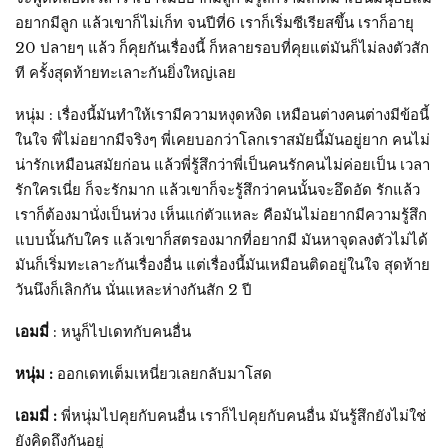
อยากมีลูก แล้วเขาก็ไม่เก็ท จนปีที่6 เราก็เริ่มซีเรียสขึ้น เราก็อายุ
20 ปลายๆ แล้ว ก็คุยกันเรื่องนี้ ก็หลายรอบที่คุยแต่มันก็ไม่ลงตัวสัก
ที ครั้งสุดท้ายทะเลาะกันยิ่งใหญ่เลย
หนุ่ม : เรื่องนี้มันทำให้เรามีความหงุดหงิด เหมือนต่างคนต่างมีข้อนี้
ในใจ พี่ไม่อยากมีจริงๆ พี่เคยบอกว่าโลกเราสมัยนี้มันอยู่ยาก คนไม่
น่ารักเหมือนสมัยก่อน แล้วพี่รู้สึกว่าพี่เป็นคนรักคนไม่ค่อยเป็น เวลา
รักใครเนี่ย ก็จะรักมาก แล้วเขาก็จะรู้สึกว่าคนนั้นจะอึดอัด รักแล้ว
เราก็ต้องมานั่งเป็นห่วง เห็นแก่ตัวแหละ คือมันไม่อยากมีความรู้สึก
แบบนั้นกับใคร แล้วเขาก็สตรองมากที่อยากมี มันหาจุดลงตัวไม่ได้
มันก็เริ่มทะเลาะกันเรื่องอื่น แต่เรื่องนี้มันเหมือนติดอยู่ในใจ สุดท้าย
วันนึงก็เลิกกัน นั่นแหละห่างกันสัก 2 ปี
เอมมี่
: หนูก็ไปเดทกับคนอื่น
หนุ่ม :
ออกเดทเต็มเหนี่ยวเลยกลับมาโสด
เอมมี่ :
พี่หนุ่มไปคุยกับคนอื่น เราก็ไปคุยกับคนอื่น มันรู้สึกยังไม่ใช่
ยังคิดถึงกันอยู่