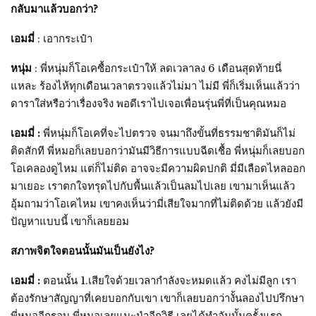
กลับมาแล้วบอกว่า?
เอมมี่
: เอากระเป๋า
หนุ่ม
: พี่หนุ่มก็โอเคซื้อกระเป๋าให้ ลดเวลาลง 6 เดือนสุดท้ายนี่
แหละ ร้องไห้ทุกเดือนเวลาตรวจแล้วไม่มา ไม่มี พี่ก็เริ่มเห็นแล้วว่า
ดาราใส่หรือว่าเรื่องจริง พอดีเราไปเจอเพื่อนรุ่นพี่ที่เป็นคุณหมอ
เอมมี่ :
พี่หนุ่มก็โอเคที่จะไปตรวจ จนมาถึงขั้นที่ธรรมชาติมันก็ไม่
ติดสักที พี่หมอก็เลยบอกว่ามันมีวิธีการแบบฉีดเชื้อ พี่หนุ่มก็เลยบอก
โอเคลองดูไหม แต่ก็ไม่ติด อาจจะมีความผิดปกติ มี่มีเลือดไหลออก
มาเยอะ เราตกใจทรุดไปกับพื้นแล้วเป็นลมไปเลย เขามาเห็นแล้ว
อุ้มถามว่าโอเคไหม เขาคงเห็นว่ามี่เสียใจมากที่ไม่ติดด้วย แล้วยังมี
ปัญหาแบบนี้ เขาก็เลยยอม
สภาพจิตใจตอนนั้นมันเป็นยังไง?
เอมมี่ :
ตอนนั้น 1.เสียใจด้วยเวลากำลังจะหมดแล้ว คงไม่มีลูก เรา
ต้องรักษาสัญญาที่เคยบอกกับเขา เขาก็เลยบอกว่างั้นลองไปปรึกษา
พี่หมออีกรอบ พี่หมอเลยแนะนำอีกวิธี เลยได้ทำอันนั้นครั้งแรก