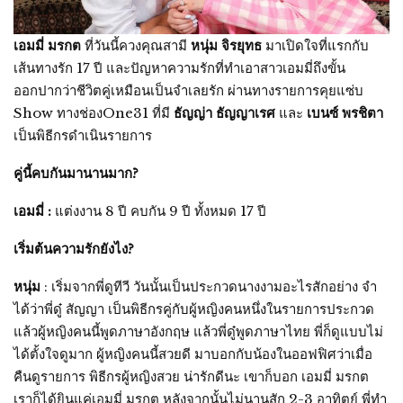
เอมมี่ มรกต
ที่วันนี้ควงคุณสามี
หนุ่ม จิรยุทธ
มาเปิดใจที่แรกกับ
เส้นทางรัก 17 ปี และปัญหาความรักที่ทำเอาสาวเอมมี่ถึงขั้น
ออกปากว่าชีวิตคู่เหมือนเป็นจำเลยรัก ผ่านทางรายการคุยแซ่บ
Show ทางช่องOne31 ที่มี
ธัญญ่า ธัญญาเรศ
และ
เบนซ์ พรชิตา
เป็นพิธีกรดำเนินรายการ
คู่นี้คบกันมานานมาก?
เอมมี่ :
แต่งงาน 8 ปี คบกัน 9 ปี ทั้งหมด 17 ปี
เริ่มต้นความรักยังไง?
หนุ่ม
: เริ่มจากพี่ดูทีวี วันนั้นเป็นประกวดนางงามอะไรสักอย่าง จำ
ได้ว่าพี่ดู๋ สัญญา เป็นพิธีกรคู่กับผู้หญิงคนหนึ่งในรายการประกวด
แล้วผู้หญิงคนนี้พูดภาษาอังกฤษ แล้วพี่ดู๋พูดภาษาไทย พี่ก็ดูแบบไม่
ได้ตั้งใจดูมาก ผู้หญิงคนนี้สวยดี มาบอกกับน้องในออฟฟิศว่าเมื่อ
คืนดูรายการ พิธีกรผู้หญิงสวย น่ารักดีนะ เขาก็บอก เอมมี่ มรกต
เราก็ได้ยินแค่เอมมี่ มรกต หลังจากนั้นไม่นานสัก 2-3 อาทิตย์ พี่ทำ