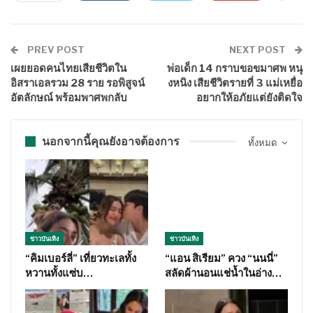
PREV POST
NEXT POST
เผยยอดคนไทยเสียชีวิตใน
พ่อเด็ก 14 กราบขอขมาศพ หนุ
อิสราเอลรวม 28 ราย รอพิสูจน์
งหนิง เสียชีวิตรายที่ 3 แม่เหยื่อ
อัตลักษณ์ พร้อมพาศพกลับ
อยากให้อภัยแต่ยังติดใจ
นอกจากนี้คุณยังอาจต้องการ
ทั้งหมด
ข่าวบันเทิง
ข่าวบันเทิง
“คิมเบอร์ลี่” เที่ยวทะเลทั้ง
“แอน สิเรียม” ควง “นนนี่”
หวานทั้งแซ่บ…
สลัดผ้านอนแช่น้ำในอ่าง…