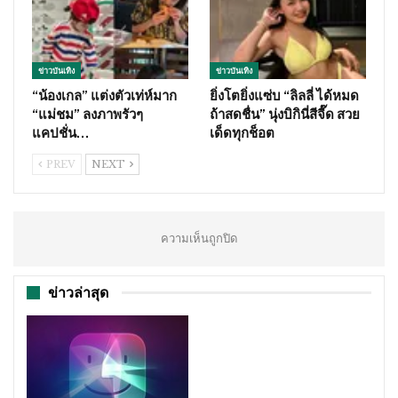
ข่าวบันเทิง
ข่าวบันเทิง
“น้องเกล” แต่งตัวเท่ห์มาก
ยิ่งโตยิ่งแซ่บ “ลิลลี่ ได้หมด
“แม่ชม” ลงภาพรัวๆ
ถ้าสดชื่น” นุ่งบิกินี่สีจี๊ด สวย
แคปชั่น…
เด็ดทุกช็อต
PREV
NEXT
ความเห็นถูกปิด
ข่าวล่าสุด