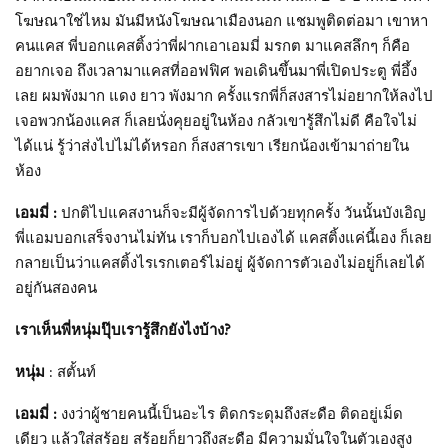
โฆษณาใช่ไหม มันมีหนังโฆษณาเมืองนอก แชมพูติดต่อมา เขาหา
คนแคส พี่บอกแคสติ้งว่าพี่ฝากเอาเอมมี่ มรกต มาแคสลึกๆ ก็คือ
อยากเจอ ถึงเวลามาแคสที่ออฟฟิศ พอเดินขึ้นมาพี่เปิดประตู พี่อึ้ง
เลย ผมพังมาก แดง ยาว พังมาก ครั้งแรกพี่ก็สงสารไม่อยากให้ลงไป
เจอพวกน้องแคส ก็เลยนั่งคุยอยู่ในห้อง กลัวเขารู้สึกไม่ดี คือใจไม่
ได้แน่ รู้ว่าส่งไปไม่ได้หรอก ก็สงสารเขา เรียกน้องเข้ามาถ่ายใน
ห้อง
เอมมี่ :
ปกติไปแคสงานก็จะมีผู้จัดการไปด้วยทุกครั้ง วันนั้นบังเอิญ
พี่แอมบอกเสร็จงานไม่ทัน เราก็บอกไปเองได้ แคสติ้งแค่นี้เอง ก็เลย
กลายเป็นว่าแคสติ้งไรเรกเตอร์ไม่อยู่ ผู้จัดการตัวเองไม่อยู่ก็เลยได้
อยู่กันสองคน
เราเห็นพี่หนุ่มปุ๊บเรารู้สึกยังไงบ้าง?
หนุ่ม
: สตั้นท์
เอมมี่ :
งงว่าผู้ชายคนนี้เป็นอะไร ติดกระดุมถึงสะดือ ติดอยู่เม็ด
เดียว แล้วใส่สร้อย สร้อยก็ยาวถึงสะดือ มีความมั่นใจในตัวเองสูง