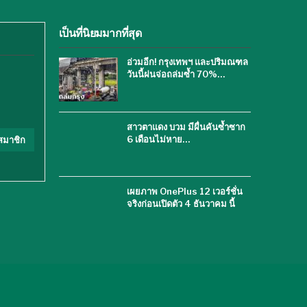
เป็นที่นิยมมากที่สุด
อ่วมอีก! กรุงเทพฯ และปริมณฑล
วันนี้ฝนจ่อถล่มซ้ำ 70%…
สาวตาแดง บวม มีผื่นคันซ้ำซาก
6 เดือนไม่หาย…
สมาชิก
เผยภาพ OnePlus 12 เวอร์ชั่น
จริงก่อนเปิดตัว 4 ธันวาคม นี้