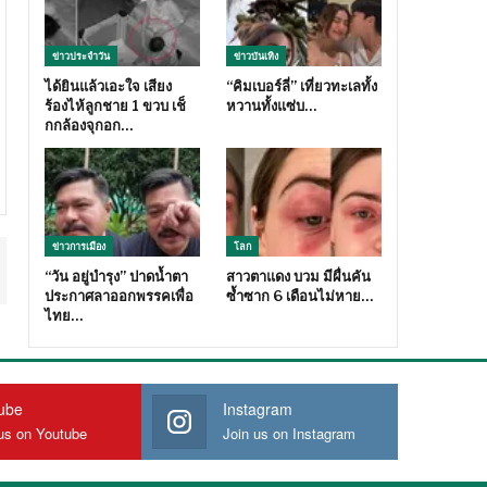
ข่าวประจำวัน
ข่าวบันเทิง
ได้ยินแล้วเอะใจ เสียง
“คิมเบอร์ลี่” เที่ยวทะเลทั้ง
ร้องไห้ลูกชาย 1 ขวบ เช็
หวานทั้งแซ่บ…
กกล้องจุกอก…
ข่าวการเมือง
โลก
“วัน อยู่บำรุง” ปาดน้ำตา
สาวตาแดง บวม มีผื่นคัน
ประกาศลาออกพรรคเพื่อ
ซ้ำซาก 6 เดือนไม่หาย…
ไทย…
ube
Instagram
us on Youtube
Join us on Instagram