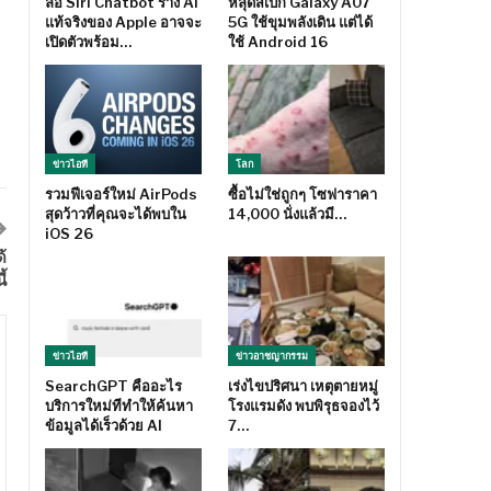
ลือ Siri Chatbot ร่าง AI
หลุดสเปก Galaxy A07
แท้จริงของ Apple อาจจะ
5G ใช้ขุมพลังเดิน แต่ได้
เปิดตัวพร้อม…
ใช้ Android 16
ข่าวไอที
โลก
รวมฟีเจอร์ใหม่ AirPods
ซื้อไม่ใช่ถูกๆ โซฟาราคา
สุดว้าวที่คุณจะได้พบใน
14,000 นั่งแล้วมี…
iOS 26
้
้
ข่าวไอที
ข่าวอาชญากรรม
SearchGPT คืออะไร
เร่งไขปริศนา เหตุตายหมู่
บริการใหม่ทีทำให้ค้นหา
โรงแรมดัง พบพิรุธจองไว้
ข้อมูลได้เร็วด้วย AI
7…