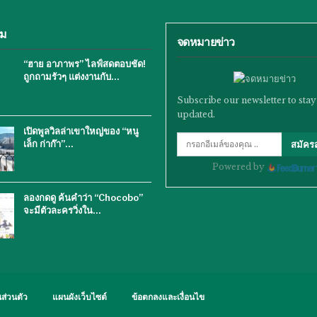
ิม
จดหมายข่าว
“ฮาย อาภาพร” ไลฟ์สดตอบชัด!
ถูกถามรัวๆ แต่งงานกับ…
Subscribe our newsletter to stay
updated.
เปิดพูลวิลล่าเขาใหญ่ของ “หนู
เล็ก ก่าก๊า”…
สมัคร
Powered by
ลองกดดู ค้นคำว่า “Chocobo”
จะมีตัวละครวิ่งใน…
ส่วนตัว
แผนผังเว็บไซต์
ข้อตกลงและเงื่อนไข