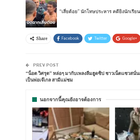
“เสี่ยต้อย” นักโทษประหาร คดียิงนักเรียน
Facebook
Twitter
Google+
Share
PREV POST
“น็อต วิศรุต” หล่อๆ มากับเพลงลืมฮูดซิป ชาวเน็ตแซวสนั่
เป็นพ่อเจ๊เกล สามีแม่ชม
นอกจากนี้คุณยังอาจต้องการ