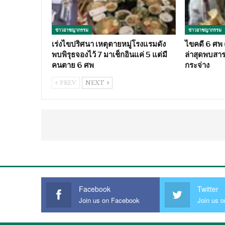
ข่าวอาชญากรรม
ข่าวอาชญากรรม
เร่งไขปริศนา เหตุตายหมู่โรงแรมดัง
ไขคดี 6 ศพ ต
พบพิรุธจองไว้ 7 มาเช็กอินแค่ 5 แต่มี
ล่าสุดพบสา
คนตาย 6 ศพ
กระจ่าง
PREV
NEXT
Facebook
Twitter
Join us on Facebook
Join us o