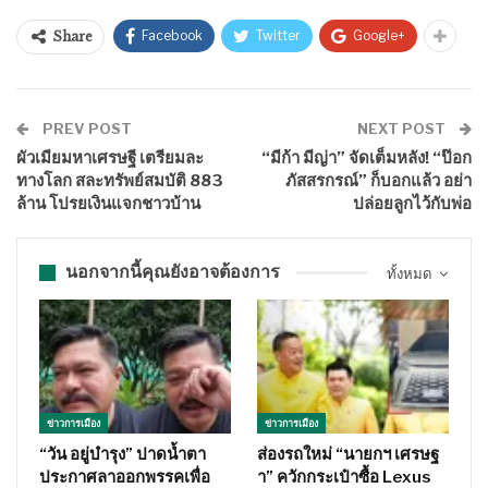
Facebook
Twitter
Google+
Share
PREV POST
NEXT POST
ผัวเมียมหาเศรษฐี เตรียมละ
“มีก้า มีญ่า” จัดเต็มหลัง! “ป๊อก
ทางโลก สละทรัพย์สมบัติ 883
ภัสสรกรณ์” ก็บอกแล้ว อย่า
ล้าน โปรยเงินแจกชาวบ้าน
ปล่อยลูกไว้กับพ่อ
นอกจากนี้คุณยังอาจต้องการ
ทั้งหมด
ข่าวการเมือง
ข่าวการเมือง
“วัน อยู่บำรุง” ปาดน้ำตา
ส่องรถใหม่ “นายกฯ เศรษฐ
ประกาศลาออกพรรคเพื่อ
า” ควักกระเป๋าซื้อ Lexus