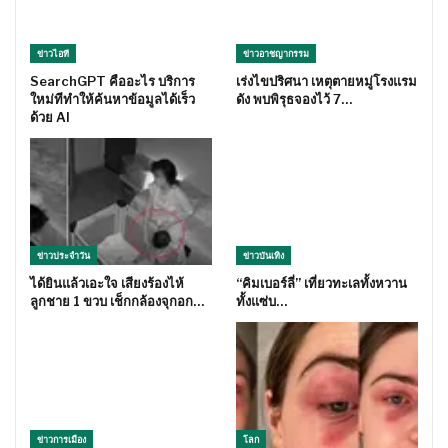
ข่าวไอที
ข่าวอาชญากรรม
SearchGPT คืออะไร บริการ
เร่งไขปริศนา เหตุตายหมู่โรงแรม
ใหม่ทีทำให้ค้นหาข้อมูลได้เร็ว
ดัง พบพิรุธจองไว้ 7…
ด้วย AI
ข่าวประจำวัน
ข่าวบันเทิง
ได้ยินแล้วเอะใจ เสียงร้องไห้
“คิมเบอร์ลี่” เที่ยวทะเลทั้งหวาน
ลูกชาย 1 ขวบ เช็กกล้องจุกอก…
ทั้งแซ่บ…
ข่าวการเมือง
โลก