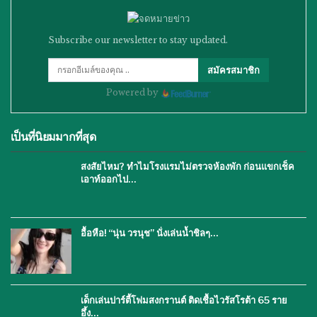
Subscribe our newsletter to stay updated.
สมัครสมาชิก
Powered by
เป็นที่นิยมมากที่สุด
สงสัยไหม? ทำไมโรงแรมไม่ตรวจห้องพัก ก่อนแขกเช็ค
เอาท์ออกไป…
อื้อหือ! “นุ่น วรนุช” นั่งเล่นน้ำชิลๆ…
เด็กเล่นปาร์ตี้โฟมสงกรานต์ ติดเชื้อไวรัสโรต้า 65 ราย
อึ้ง…