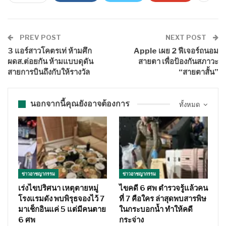
PREV POST
NEXT POST
3 แอร์สาวโคตรเท่ ห้ามศึก
Apple เผย 2 ฟีเจอร์ถนอม
ผดส.ต่อยกัน ห้ามแบบดุดัน
สายตา เพื่อป้องกันสภาวะ
สายการบินถึงกับให้รางวัล
“สายตาสั้น”
นอกจากนี้คุณยังอาจต้องการ
ทั้งหมด
ข่าวอาชญากรรม
ข่าวอาชญากรรม
เร่งไขปริศนา เหตุตายหมู่
ไขคดี 6 ศพ ตำรวจรู้แล้วคน
โรงแรมดัง พบพิรุธจองไว้ 7
ที่ 7 คือใคร ล่าสุดพบสารพิษ
มาเช็กอินแค่ 5 แต่มีคนตาย
ในกระบอกน้ำ ทำให้คดี
6 ศพ
กระจ่าง