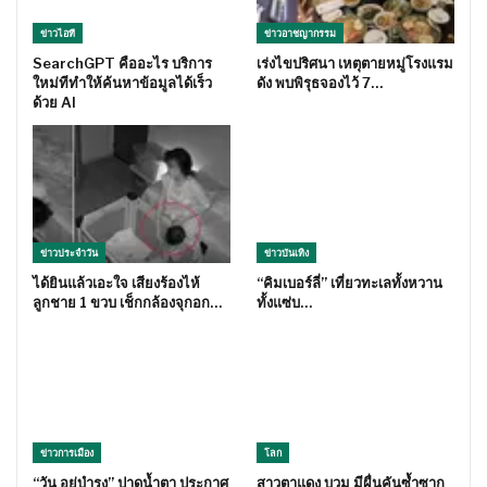
ข่าวไอที
ข่าวอาชญากรรม
SearchGPT คืออะไร บริการ
เร่งไขปริศนา เหตุตายหมู่โรงแรม
ใหม่ทีทำให้ค้นหาข้อมูลได้เร็ว
ดัง พบพิรุธจองไว้ 7…
ด้วย AI
ข่าวประจำวัน
ข่าวบันเทิง
ได้ยินแล้วเอะใจ เสียงร้องไห้
“คิมเบอร์ลี่” เที่ยวทะเลทั้งหวาน
ลูกชาย 1 ขวบ เช็กกล้องจุกอก…
ทั้งแซ่บ…
ข่าวการเมือง
โลก
“วัน อยู่บำรุง” ปาดน้ำตา ประกาศ
สาวตาแดง บวม มีผื่นคันซ้ำซาก