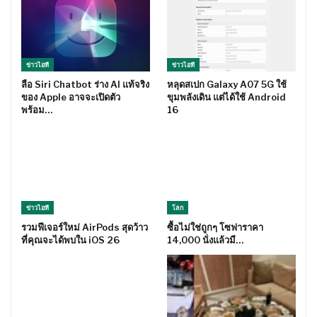
ข่าวไอที
ข่าวไอที
ลือ Siri Chatbot ร่าง AI แท้จริง
หลุดสเปก Galaxy A07 5G ใช้
ของ Apple อาจจะเปิดตัว
ขุมพลังเดิน แต่ได้ใช้ Android
พร้อม…
16
ข่าวไอที
โลก
รวมฟีเจอร์ใหม่ AirPods สุดว้าว
ซื้อไม่ใช่ถูกๆ โซฟาราคา
ที่คุณจะได้พบใน iOS 26
14,000 นั่งแล้วมี…