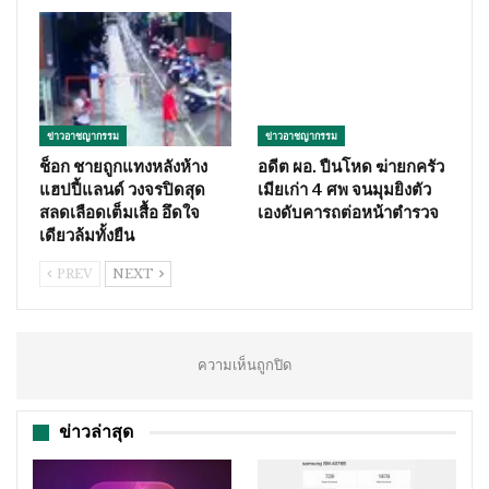
ข่าวอาชญากรรม
ข่าวอาชญากรรม
ช็อก ชายถูกแทงหลังห้าง
อดีต ผอ. ปืนโหด ฆ่ายกครัว
แฮปปี้แลนด์ วงจรปิดสุด
เมียเก่า 4 ศพ จนมุมยิงตัว
สลดเลือดเต็มเสื้อ อึดใจ
เองดับคารถต่อหน้าตำรวจ
เดียวล้มทั้งยืน
PREV
NEXT
ความเห็นถูกปิด
ข่าวล่าสุด