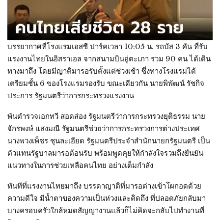
บรรยากาศที่โรงแรมเอสซี ปาร์คเวลา 10:05 น. รถบัส 3 คัน ที่รับ
แรงงานไทยในอิสราเอล จากสนามบินอู่ตะเภา รวม 90 คน ได้เดิน
ทางมาถึง โดยมีญาติมารอรับตั้งแต่ช่วงเช้า ซึ่งทางโรงแรมได้
เตรียมชั้น 6 ของโรงแรมรองรับ ขณะเดียวกัน นายพิพัฒน์ รัชกิจ
ประการ รัฐมนตรีว่าการกระทรวงแรงงาน
พันตำรวจเอกทวี สอดส่อง รัฐมนตรีว่าการกระทรวงยุติธรรม นาย
จักรพงษ์ แสงมณี รัฐมนตรีช่วยว่าการกระทรวงการต่างประเทศ
นางพวงเพ็ชร ชุนละเอียด รัฐมนตรีประจำสำนักนายกรัฐมนตรี เป็น
ตัวแทนรัฐบาลมารอต้อนรับ พร้อมพูดคุยให้กำลังใจรวมถึงยืนยัน
แนวทางในการช่วยเหลือคนไทย อย่างเต็มกำลัง
ทันทีที่แรงงานไทยมาถึง บรรดาญาติที่มารอต่างเข้าโผกอดด้วย
ความดีใจ มีน้ำตาของความเป็นห่วงและคิดถึง ที่ปลอดภัยกลับมา
บางครอบครัวใกล้หมดสัญญางานแล้วก็ไม่คิดจะกลับไปทำงานที่