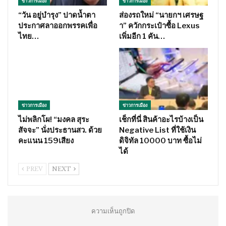
ข่าวการเมือง
ข่าวการเมือง
“วัน อยู่บำรุง” ปาดน้ำตา
ส่องรถใหม่ “นายกฯ เศรษฐ
ประกาศลาออกพรรคเพื่อ
า” ควักกระเป๋าซื้อ Lexus
ไทย…
เพิ่มอีก 1 คัน…
ข่าวการเมือง
ข่าวการเมือง
ไม่พลิกโผ! “มงคล สุระ
เช็กที่นี่ สินค้าอะไรบ้างเป็น
สัจจะ” นั่งประธานสว. ด้วย
Negative List ที่ใช้เงิน
คะแนน 159เสียง
ดิจิทัล 10000 บาท ซื้อไม่
ได้
PREV
NEXT
ความเห็นถูกปิด