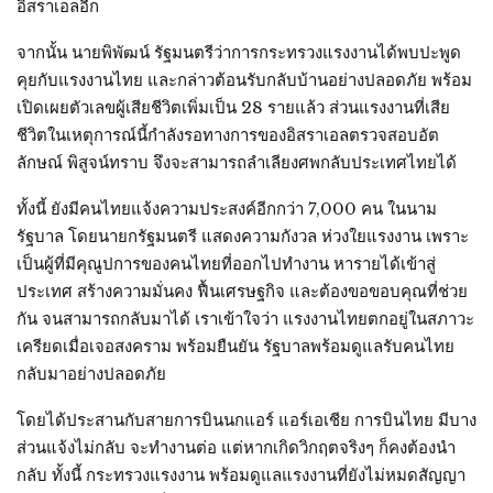
อิสราเอลอีก
จากนั้น นายพิพัฒน์ รัฐมนตรีว่าการกระทรวงแรงงานได้พบปะพูด
คุยกับแรงงานไทย และกล่าวต้อนรับกลับบ้านอย่างปลอดภัย พร้อม
เปิดเผยตัวเลขผู้เสียชีวิตเพิ่มเป็น 28 รายแล้ว ส่วนแรงงานที่เสีย
ชีวิตในเหตุการณ์นี้กำลังรอทางการของอิสราเอลตรวจสอบอัต
ลักษณ์ พิสูจน์ทราบ จึงจะสามารถลำเลียงศพกลับประเทศไทยได้
ทั้งนี้ ยังมีคนไทยแจ้งความประสงค์อีกกว่า 7,000 คน ในนาม
รัฐบาล โดยนายกรัฐมนตรี แสดงความกังวล ห่วงใยแรงงาน เพราะ
เป็นผู้ที่มีคุณูปการของคนไทยที่ออกไปทำงาน หารายได้เข้าสู่
ประเทศ สร้างความมั่นคง ฟื้นเศรษฐกิจ และต้องขอขอบคุณที่ช่วย
กัน จนสามารถกลับมาได้ เราเข้าใจว่า แรงงานไทยตกอยู่ในสภาวะ
เครียดเมื่อเจอสงคราม พร้อมยืนยัน รัฐบาลพร้อมดูแลรับคนไทย
กลับมาอย่างปลอดภัย
โดยได้ประสานกับสายการบินนกแอร์ แอร์เอเชีย การบินไทย มีบาง
ส่วนแจ้งไม่กลับ จะทำงานต่อ แต่หากเกิดวิกฤตจริงๆ ก็คงต้องนำ
กลับ ทั้งนี้ กระทรวงแรงงาน พร้อมดูแลแรงงานที่ยังไม่หมดสัญญา