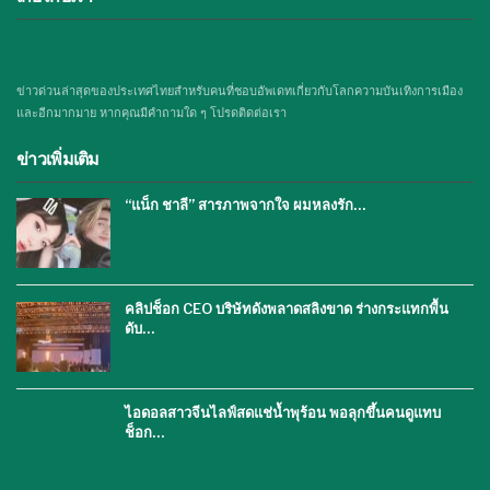
ข่าวด่วนล่าสุดของประเทศไทยสำหรับคนที่ชอบอัพเดทเกี่ยวกับโลกความบันเทิงการเมือง
และอีกมากมาย หากคุณมีคำถามใด ๆ โปรดติดต่อเรา
ข่าวเพิ่มเติม
“แน็ก ชาลี” สารภาพจากใจ ผมหลงรัก…
คลิปช็อก CEO บริษัทดังพลาดสลิงขาด ร่างกระแทกพื้น
ดับ…
ไอดอลสาวจีนไลฟ์สดแช่น้ำพุร้อน พอลุกขึ้นคนดูแทบ
ช็อก…