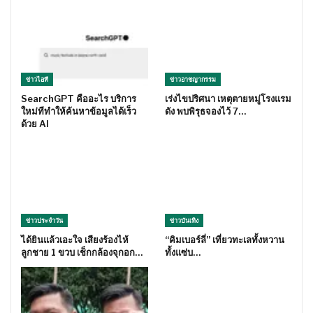
ข่าวไอที
ข่าวอาชญากรรม
SearchGPT คืออะไร บริการ
เร่งไขปริศนา เหตุตายหมู่โรงแรม
ใหม่ทีทำให้ค้นหาข้อมูลได้เร็ว
ดัง พบพิรุธจองไว้ 7…
ด้วย AI
ข่าวประจำวัน
ข่าวบันเทิง
ได้ยินแล้วเอะใจ เสียงร้องไห้
“คิมเบอร์ลี่” เที่ยวทะเลทั้งหวาน
ลูกชาย 1 ขวบ เช็กกล้องจุกอก…
ทั้งแซ่บ…