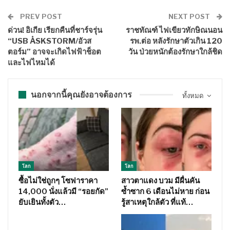
PREV POST
NEXT POST
ด่วน! อิเกีย เรียกคืนที่ชาร์จรุ่น
ราชทัณฑ์ ไฟเขียวทักษิณนอน
“USB ÅSKSTORM/อัวส
รพ.ต่อ หลังรักษาตัวเกิน 120
ตอร์ม” อาจจะเกิดไฟฟ้าช็อต
วัน ป่วยหนักต้องรักษาใกล้ชิด
และไฟไหมได้
นอกจากนี้คุณยังอาจต้องการ
ทั้งหมด
โลก
โลก
ซื้อไม่ใช่ถูกๆ โซฟาราคา
สาวตาแดง บวม มีผื่นคัน
14,000 นั่งแล้วมี “รอยกัด”
ซ้ำซาก 6 เดือนไม่หาย ก่อน
ยับเยินทั้งตัว…
รู้สาเหตุใกล้ตัว ที่แท้…