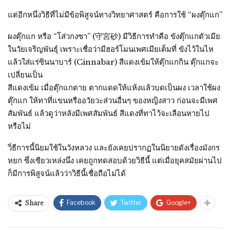
แต่อีกหนึ่งวิธีที่ไม่มีข้อพิสูจน์ทางวิทยาศาสตร์ คือการใช้ “ผงตุ๊กแก”
ผงตุ๊กแก หรือ “โส่วกงซา” (守宮砂) มีวิธีการทำคือ ขังตุ๊กแกตัวเมีย
ในวัยเจริญพันธุ์ เพราะเชื่อว่ามีฮอร์โมนเพศเมียเต็มที่ ขังไว้ในไห
แล้วใส่แร่ซินนาบาร์ (Cinnabar) สีแดงเข้มให้ตุ๊กแกกิน ตุ๊กแกจะ
เปลี่ยนเป็น
สีแดงเข้ม เมื่อตุ๊กแกตาย ตากแดดให้แห้งแล้วบดเป็นผง เวลาใช้ผง
ตุ๊กแก ให้ทาที่แขนหรืออวัยวะส่วนอื่นๆ ของหญิงสาว ก่อนจะมีเพศ
สัมพันธ์ แล้วดูว่าหลังมีเพศสัมพันธ์ สีแดงที่ทาไว้จะเลือนหายไป
หรือไม่
วิํธีการนี้นิยมใช้ในวังหลวง และยังเคยปรากฏในนิยายดังเรื่องมังกร
หยก ซึ่งเซียวเหล่งนึ่ง เคยถูกทดสอบด้วยวิธีนี้ แต่เมื่อยุคสมัยผ่านไป
ก็มีการพิสูจน์แล้วว่าวิธีนี้เชื่อถือไม่ได้
Facebook
Twitter
Google+
Share