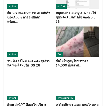
ข่าวไอที
ข่าวไอที
ลือ Siri Chatbot ร่าง AI แท้จริง
หลุดสเปก Galaxy A07 5G ใช้
ของ Apple อาจจะเปิดตัว
ขุมพลังเดิน แต่ได้ใช้ Android
พร้อม…
16
ข่าวไอที
โลก
รวมฟีเจอร์ใหม่ AirPods สุดว้าว
ซื้อไม่ใช่ถูกๆ โซฟาราคา
ที่คุณจะได้พบใน iOS 26
14,000 นั่งแล้วมี…
ข่าวไอที
ข่าวอาชญากรรม
SearchGPT คืออะไร บริการ
เร่งไขปริศนา เหตุตายหมู่โรงแรม