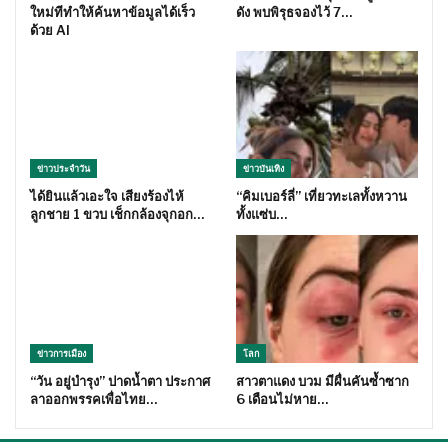
ใหม่ทีทำให้ค้นหาข้อมูลได้เร็ว
ดัง พบพิรุธจองไว้ 7…
ด้วย AI
ข่าวประจำวัน
ข่าวบันเทิง
ได้ยินแล้วเอะใจ เสียงร้องไห้
“คิมเบอร์ลี่” เที่ยวทะเลทั้งหวาน
ลูกชาย 1 ขวบ เช็กกล้องจุกอก…
ทั้งแซ่บ…
ข่าวการเมือง
โลก
“วัน อยู่บำรุง” ปาดน้ำตา ประกาศ
สาวตาแดง บวม มีผื่นคันซ้ำซาก
ลาออกพรรคเพื่อไทย…
6 เดือนไม่หาย…