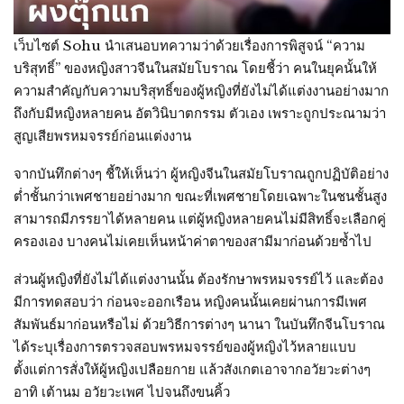
เว็บไซต์ Sohu นำเสนอบทความว่าด้วยเรื่องการพิสูจน์ “ความ
บริสุทธิ์” ของหญิงสาวจีนในสมัยโบราณ โดยชี้ว่า คนในยุคนั้นให้
ความสำคัญกับความบริสุทธิ์ของผู้หญิงที่ยังไม่ได้แต่งงานอย่างมาก
ถึงกับมีหญิงหลายคน อัตวินิบาตกรรม ตัวเอง เพราะถูกประณามว่า
สูญเสียพรหมจรรย์ก่อนแต่งงาน
จากบันทึกต่างๆ ชี้ให้เห็นว่า ผู้หญิงจีนในสมัยโบราณถูกปฏิบัติอย่าง
ต่ำชั้นกว่าเพศชายอย่างมาก ขณะที่เพศชายโดยเฉพาะในชนชั้นสูง
สามารถมีภรรยาได้หลายคน แต่ผู้หญิงหลายคนไม่มีสิทธิ์จะเลือกคู่
ครองเอง บางคนไม่เคยเห็นหน้าค่าตาของสามีมาก่อนด้วยซ้ำไป
ส่วนผู้หญิงที่ยังไม่ได้แต่งงานนั้น ต้องรักษาพรหมจรรย์ไว้ และต้อง
มีการทดสอบว่า ก่อนจะออกเรือน หญิงคนนั้นเคยผ่านการมีเพศ
สัมพันธ์มาก่อนหรือไม่ ด้วยวิธีการต่างๆ นานา ในบันทึกจีนโบราณ
ได้ระบุเรื่องการตรวจสอบพรหมจรรย์ของผู้หญิงไว้หลายแบบ
ตั้งแต่การสั่งให้ผู้หญิงเปลือยกาย แล้วสังเกตเอาจากอวัยวะต่างๆ
อาทิ เต้านม อวัยวะเพศ ไปจนถึงขนคิ้ว