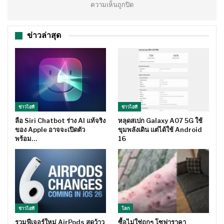
ความเห็นถูกปิด
ข่าวล่าสุด
ข่าวไอที
ข่าวไอที
ลือ Siri Chatbot ร่าง AI แท้จริง
หลุดสเปก Galaxy A07 5G ใช้
ของ Apple อาจจะเปิดตัว
ขุมพลังเดิน แต่ได้ใช้ Android
พร้อม…
16
ข่าวไอที
โลก
รวมฟีเจอร์ใหม่ AirPods สุดว้าว
ซื้อไม่ใช่ถูกๆ โซฟาราคา