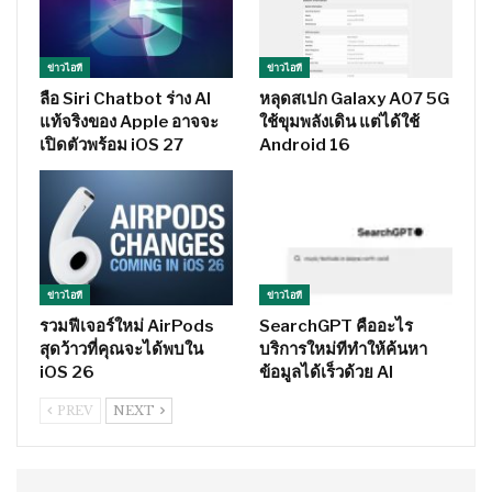
ข่าวไอที
ข่าวไอที
ลือ Siri Chatbot ร่าง AI
หลุดสเปก Galaxy A07 5G
แท้จริงของ Apple อาจจะ
ใช้ขุมพลังเดิน แต่ได้ใช้
เปิดตัวพร้อม iOS 27
Android 16
ข่าวไอที
ข่าวไอที
รวมฟีเจอร์ใหม่ AirPods
SearchGPT คืออะไร
สุดว้าวที่คุณจะได้พบใน
บริการใหม่ทีทำให้ค้นหา
iOS 26
ข้อมูลได้เร็วด้วย AI
PREV
NEXT