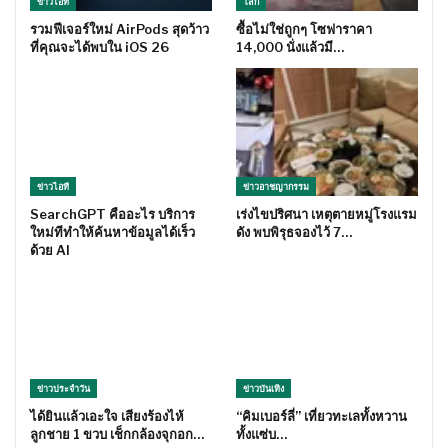
ข่าวไอที
โลก
รวมฟีเจอร์ใหม่ AirPods สุดว้าว
ซื้อไม่ใช่ถูกๆ โซฟาราคา
ที่คุณจะได้พบใน iOS 26
14,000 นั่งแล้วมี…
ข่าวไอที
ข่าวอาชญากรรม
SearchGPT คืออะไร บริการ
เร่งไขปริศนา เหตุตายหมู่โรงแรม
ใหม่ทีทำให้ค้นหาข้อมูลได้เร็ว
ดัง พบพิรุธจองไว้ 7…
ด้วย AI
ข่าวประจำวัน
ข่าวบันเทิง
ได้ยินแล้วเอะใจ เสียงร้องไห้
“คิมเบอร์ลี่” เที่ยวทะเลทั้งหวาน
ลูกชาย 1 ขวบ เช็กกล้องจุกอก…
ทั้งแซ่บ…