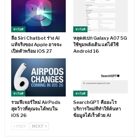
ข่าวไอที
ข่าวไอที
ลือ Siri Chatbot ร่าง AI
หลุดสเปก Galaxy A07 5G
แท้จริงของ Apple อาจจะ
ใช้ขุมพลังเดิน แต่ได้ใช้
เปิดตัวพร้อม iOS 27
Android 16
ข่าวไอที
ข่าวไอที
รวมฟีเจอร์ใหม่ AirPods
SearchGPT คืออะไร
สุดว้าวที่คุณจะได้พบใน
บริการใหม่ทีทำให้ค้นหา
iOS 26
ข้อมูลได้เร็วด้วย AI
PREV
NEXT