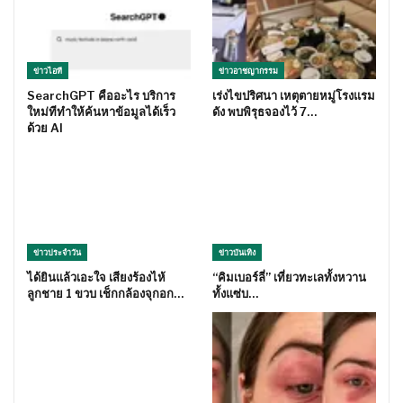
ข่าวไอที
ข่าวอาชญากรรม
SearchGPT คืออะไร บริการ
เร่งไขปริศนา เหตุตายหมู่โรงแรม
ใหม่ทีทำให้ค้นหาข้อมูลได้เร็ว
ดัง พบพิรุธจองไว้ 7…
ด้วย AI
ข่าวประจำวัน
ข่าวบันเทิง
ได้ยินแล้วเอะใจ เสียงร้องไห้
“คิมเบอร์ลี่” เที่ยวทะเลทั้งหวาน
ลูกชาย 1 ขวบ เช็กกล้องจุกอก…
ทั้งแซ่บ…