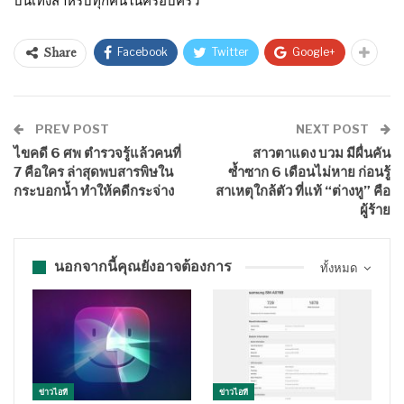
บันเทิงสำหรับทุกคนในครอบครัว
Facebook
Twitter
Google+
Share
PREV POST
NEXT POST
ไขคดี 6 ศพ ตำรวจรู้แล้วคนที่
สาวตาแดง บวม มีผื่นคัน
7 คือใคร ล่าสุดพบสารพิษใน
ซ้ำซาก 6 เดือนไม่หาย ก่อนรู้
กระบอกน้ำ ทำให้คดีกระจ่าง
สาเหตุใกล้ตัว ที่แท้ “ต่างหู” คือ
ผู้ร้าย
นอกจากนี้คุณยังอาจต้องการ
ทั้งหมด
ข่าวไอที
ข่าวไอที