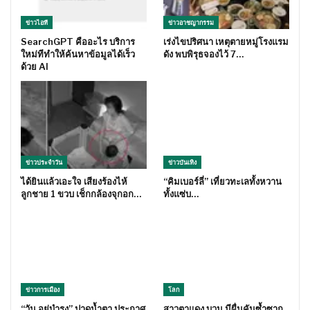
ข่าวไอที
ข่าวอาชญากรรม
SearchGPT คืออะไร บริการ
เร่งไขปริศนา เหตุตายหมู่โรงแรม
ใหม่ทีทำให้ค้นหาข้อมูลได้เร็ว
ดัง พบพิรุธจองไว้ 7…
ด้วย AI
ข่าวประจำวัน
ข่าวบันเทิง
ได้ยินแล้วเอะใจ เสียงร้องไห้
“คิมเบอร์ลี่” เที่ยวทะเลทั้งหวาน
ลูกชาย 1 ขวบ เช็กกล้องจุกอก…
ทั้งแซ่บ…
ข่าวการเมือง
โลก
“วัน อยู่บำรุง” ปาดน้ำตา ประกาศ
สาวตาแดง บวม มีผื่นคันซ้ำซาก