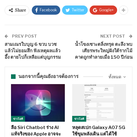
Facebook
Twitter
Google+
Share
PREV POST
NEXT POST
สามเณรใบบุญ 6 ขวบ บวช
น้ำโขงเซาะตลิ่งทรุด ตะลึง พบ
แล้วไม่ยอมสึก ฟังเหตุผลแล้ว
เศียรพระใหญ่ฝังใต้รากไม้
อึ้ง ตายไปก็เหลือแต่บุญกรรม
คาดถูกทำลายเมื่อ 150 ปีก่อน
นอกจากนี้คุณยังอาจต้องการ
ทั้งหมด
ข่าวไอที
ข่าวไอที
ลือ Siri Chatbot ร่าง AI
หลุดสเปก Galaxy A07 5G
แท้จริงของ Apple อาจจะ
ใช้ขุมพลังเดิน แต่ได้ใช้