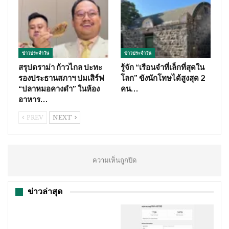
ข่าวประจำวัน
ข่าวประจำวัน
สรุปดราม่า ก้าวไกล ปะทะ
รู้จัก “เรือนจำที่เล็กที่สุดใน
รองประธานสภาฯ ปมเสิร์ฟ
โลก” ขังนักโทษได้สูงสุด 2
“ปลาหมอคางดำ” ในห้อง
คน…
อาหาร…
PREV
NEXT
ความเห็นถูกปิด
ข่าวล่าสุด