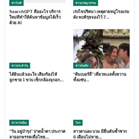
ข่าวไอที
ข่าวอาชญากรรม
SearchGPT คืออะไร บริการ
เร่งไขปริศนา เหตุตายหมู่โรงแรม
ใหม่ทีทำให้ค้นหาข้อมูลได้เร็ว
ดัง พบพิรุธจองไว้ 7…
ด้วย AI
ข่าวประจำวัน
ข่าวบันเทิง
ได้ยินแล้วเอะใจ เสียงร้องไห้
“คิมเบอร์ลี่” เที่ยวทะเลทั้งหวาน
ลูกชาย 1 ขวบ เช็กกล้องจุกอก…
ทั้งแซ่บ…
ข่าวการเมือง
โลก
“วัน อยู่บำรุง” ปาดน้ำตา ประกาศ
สาวตาแดง บวม มีผื่นคันซ้ำซาก
ลาออกพรรคเพื่อไทย…
6 เดือนไม่หาย…