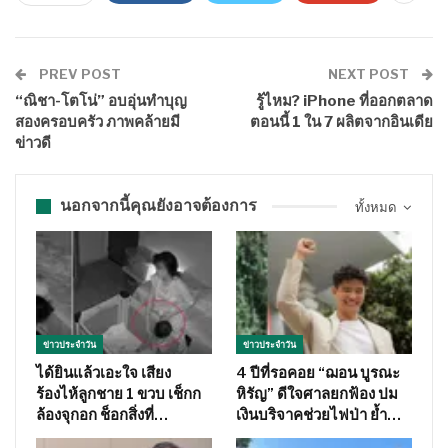
PREV POST
NEXT POST
“ณิชา-โตโน่” อบอุ่นทำบุญ
รู้ไหม? iPhone ที่ออกตลาด
สองครอบครัว ภาพคล้ายมี
ตอนนี้ 1 ใน 7 ผลิตจากอินเดีย
ข่าวดี
นอกจากนี้คุณยังอาจต้องการ
ทั้งหมด
ข่าวประจำวัน
ข่าวประจำวัน
ได้ยินแล้วเอะใจ เสียง
4 ปีที่รอคอย “ฌอน บูรณะ
ร้องไห้ลูกชาย 1 ขวบ เช็กก
หิรัญ” ดีใจศาลยกฟ้อง ปม
ล้องจุกอก ช็อกสิ่งที่…
เงินบริจาคช่วยไฟป่า ย้ำ…