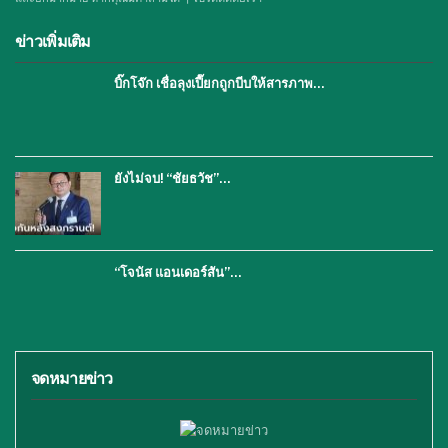
ข่าวเพิ่มเติม
บิ๊กโจ๊ก เชื่อลุงเปี๊ยกถูกบีบให้สารภาพ…
ยังไม่จบ! “ชัยธวัช”…
“โจนัส แอนเดอร์สัน”…
จดหมายข่าว