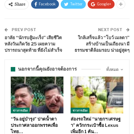
Facebook
Twitter
Google+
Share
PREV POST
NEXT POST
อาลัย “นักรบสู้มะเร็ง” เสียชีวิต
ใกล้เสร็จแล้ว “โบว์ เมลดา”
หลังวันเกิดวัย 25 เผยความ
สร้างบ้านเป็นเถียงนา มี
ปรารถนาสุดท้าย ที่ยังไม่สำเร็จ
ธรรมชาติล้อมรอบ น่าอยู่สุดๆ
นอกจากนี้คุณยังอาจต้องการ
ทั้งหมด
ข่าวการเมือง
ข่าวการเมือง
“วัน อยู่บำรุง” ปาดน้ำตา
ส่องรถใหม่ “นายกฯ เศรษฐ
ประกาศลาออกพรรคเพื่อ
า” ควักกระเป๋าซื้อ Lexus
ไทย…
เพิ่มอีก 1 คัน…