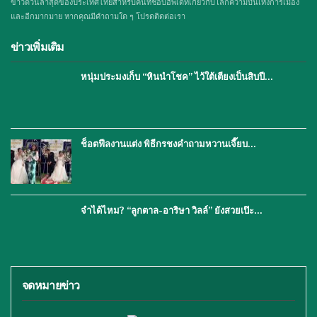
ข่าวด่วนล่าสุดของประเทศไทยสำหรับคนที่ชอบอัพเดทเกี่ยวกับโลกความบันเทิงการเมือง
และอีกมากมาย หากคุณมีคำถามใด ๆ โปรดติดต่อเรา
ข่าวเพิ่มเติม
หนุ่มประมงเก็บ “หินนำโชค” ไว้ใต้เตียงเป็นสิบปี…
ช็อตฟีลงานแต่ง พิธีกรชงคำถามหวานเจี๊ยบ…
จำได้ไหม? “ลูกตาล-อาริษา วิลล์” ยังสวยเป๊ะ…
จดหมายข่าว