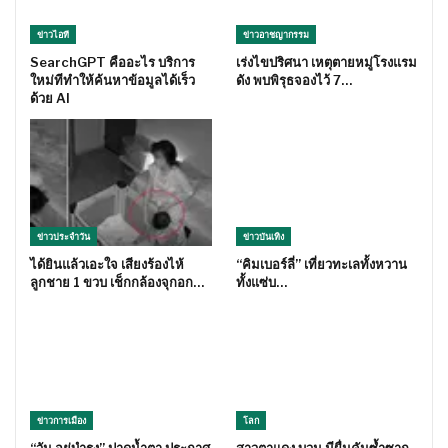
ข่าวไอที
ข่าวอาชญากรรม
SearchGPT คืออะไร บริการ
เร่งไขปริศนา เหตุตายหมู่โรงแรม
ใหม่ทีทำให้ค้นหาข้อมูลได้เร็ว
ดัง พบพิรุธจองไว้ 7…
ด้วย AI
ข่าวประจำวัน
ข่าวบันเทิง
ได้ยินแล้วเอะใจ เสียงร้องไห้
“คิมเบอร์ลี่” เที่ยวทะเลทั้งหวาน
ลูกชาย 1 ขวบ เช็กกล้องจุกอก…
ทั้งแซ่บ…
ข่าวการเมือง
โลก