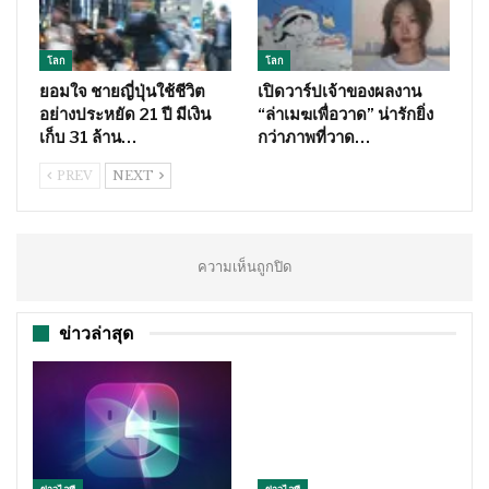
โลก
โลก
ยอมใจ ชายญี่ปุ่นใช้ชีวิต
เปิดวาร์ปเจ้าของผลงาน
อย่างประหยัด 21 ปี มีเงิน
“ล่าเมฆเพื่อวาด” น่ารักยิ่ง
เก็บ 31 ล้าน…
กว่าภาพที่วาด…
PREV
NEXT
ความเห็นถูกปิด
ข่าวล่าสุด