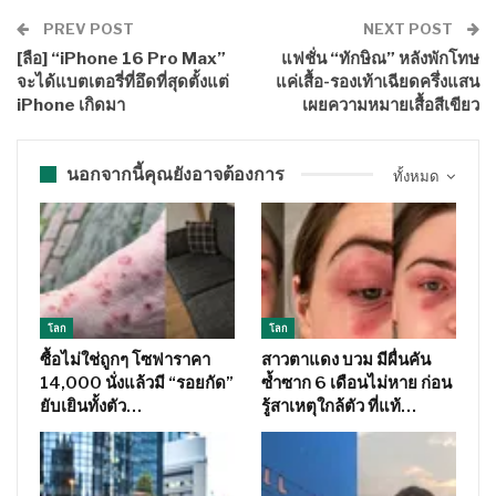
PREV POST
NEXT POST
[ลือ] “iPhone 16 Pro Max”
แฟชั่น “ทักษิณ” หลังพักโทษ
จะได้แบตเตอรี่ที่อึดที่สุดตั้งแต่
แค่เสื้อ-รองเท้าเฉียดครึ่งแสน
iPhone เกิดมา
เผยความหมายเสื้อสีเขียว
นอกจากนี้คุณยังอาจต้องการ
ทั้งหมด
โลก
โลก
ซื้อไม่ใช่ถูกๆ โซฟาราคา
สาวตาแดง บวม มีผื่นคัน
14,000 นั่งแล้วมี “รอยกัด”
ซ้ำซาก 6 เดือนไม่หาย ก่อน
ยับเยินทั้งตัว…
รู้สาเหตุใกล้ตัว ที่แท้…