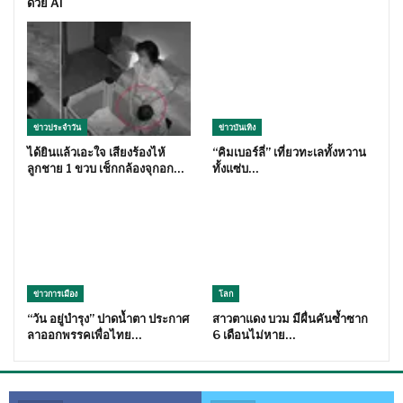
ด้วย AI
ข่าวประจำวัน
ข่าวบันเทิง
ได้ยินแล้วเอะใจ เสียงร้องไห้
“คิมเบอร์ลี่” เที่ยวทะเลทั้งหวาน
ลูกชาย 1 ขวบ เช็กกล้องจุกอก…
ทั้งแซ่บ…
ข่าวการเมือง
โลก
“วัน อยู่บำรุง” ปาดน้ำตา ประกาศ
สาวตาแดง บวม มีผื่นคันซ้ำซาก
ลาออกพรรคเพื่อไทย…
6 เดือนไม่หาย…