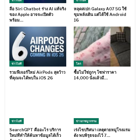
ข่าวไอที
ข่าวไอที
ลือ Siri Chatbot ร่าง AI แท้จริง
หลุดสเปก Galaxy A07 5G ใช้
ของ Apple อาจจะเปิดตัว
ขุมพลังเดิน แต่ได้ใช้ Android
พร้อม…
16
ข่าวไอที
โลก
รวมฟีเจอร์ใหม่ AirPods สุดว้าว
ซื้อไม่ใช่ถูกๆ โซฟาราคา
ที่คุณจะได้พบใน iOS 26
14,000 นั่งแล้วมี…
ข่าวไอที
ข่าวอาชญากรรม
SearchGPT คืออะไร บริการ
เร่งไขปริศนา เหตุตายหมู่โรงแรม
ใหม่ทีทำให้ค้นหาข้อมูลได้เร็ว
ดัง พบพิรุธจองไว้ 7…