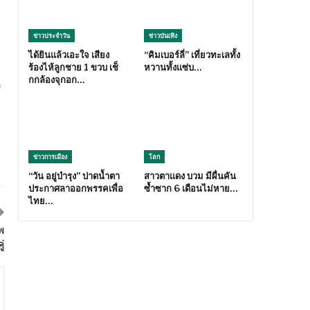
ข่าวประจำวัน
ข่าวบันเทิง
ได้ยินแล้วเอะใจ เสียง
“คิมเบอร์ลี่” เที่ยวทะเลทั้ง
ร้องไห้ลูกชาย 1 ขวบ เช็
หวานทั้งแซ่บ…
กกล้องจุกอก…
ง
ข่าวการเมือง
โลก
“วัน อยู่บำรุง” ปาดน้ำตา
สาวตาแดง บวม มีผื่นคัน
ประกาศลาออกพรรคเพื่อ
ซ้ำซาก 6 เดือนไม่หาย…
ไทย…
พ
่