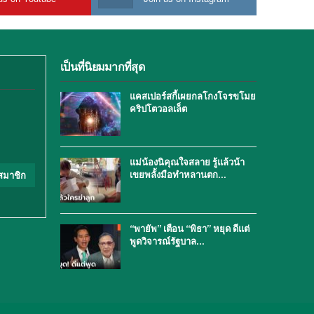
เป็นที่นิยมมากที่สุด
แคสเปอร์สกี้เผยกลโกงโจรขโมย
คริปโตวอลเล็ต
แม่น้องนิคุณใจสลาย รู้แล้วน้า
เขยพลั้งมือทำหลานตก…
สมาชิก
“พายัพ” เตือน “พิธา” หยุด ดีแต่
พูดวิจารณ์รัฐบาล…