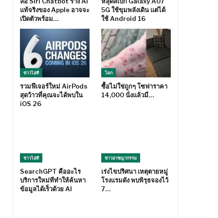
ลือ Siri Chatbot ร่าง AI
หลุดสเปก Galaxy A07
แท้จริงของ Apple อาจจะ
5G ใช้ขุมพลังเดิน แต่ได้
เปิดตัวพร้อม…
ใช้ Android 16
ข่าวไอที
โลก
รวมฟีเจอร์ใหม่ AirPods
ซื้อไม่ใช่ถูกๆ โซฟาราคา
สุดว้าวที่คุณจะได้พบใน
14,000 นั่งแล้วมี…
iOS 26
ข่าวไอที
ข่าวอาชญากรรม
SearchGPT คืออะไร
เร่งไขปริศนา เหตุตายหมู่
บริการใหม่ทีทำให้ค้นหา
โรงแรมดัง พบพิรุธจองไว้
ข้อมูลได้เร็วด้วย AI
7…