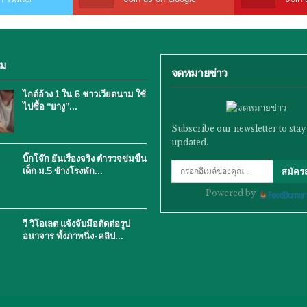
ิม
จดหมายข่าว
ไกด์อ้าง 1 ใน 6 ชาวเวียดนาม ใช้
ไปซื้อ “ยางู”…
Subscribe our newsletter to stay
updated.
บิ๊กโจ๊ก ยันเรื่องจริง ตำรวจข่มขืน
เด็ก ม.5 ข้างโรงพัก…
สมัคร
Powered by
วี วิโอเลต แจ้งจับมือตัดต่อรูป
อนาจาร ทั้งภาพนิ่ง-คลิป…