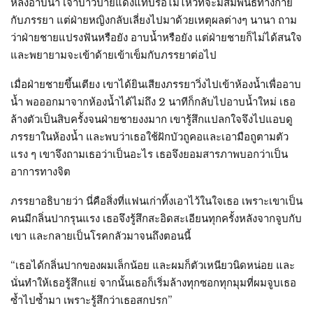
หลังอาบน้ำ เจ้าบ่าวป้ายแดงแทบรอไม่ไหวที่จะมีสัมพันธ์ทางกาย
กับภรรยา แต่ฝ่ายหญิงกลับเลี่ยงไปมาด้วยเหตุผลต่างๆ นานา ถาม
ว่าฝ่ายชายแปรงฟันหรือยัง อาบน้ำหรือยัง แต่ฝ่ายชายก็ไม่ได้สนใจ
และพยายามจะเข้าด้ายเข้าเข็มกับภรรยาต่อไป
เมื่อฝ่ายชายขึ้นเตียง เขาได้ยินเสียงภรรยาวิ่งไปเข้าห้องน้ำเพื่ออาบ
น้ำ พอออกมาจากห้องน้ำได้ไม่ถึง 2 นาทีก็กลับไปอาบน้ำใหม่ เธอ
ล้างตัวเป็นสิบครั้งจนฝ่ายชายงงมาก เขารู้สึกแปลกใจจึงไปแอบดู
ภรรยาในห้องน้ำ และพบว่าเธอใช้ฝักบัวถูคอและเอามือถูตามตัว
แรง ๆ เขาจึงถามเธอว่าเป็นอะไร เธอจึงยอมสารภาพบอกว่าเป็น
อาการทางจิต
ภรรยาอธิบายว่า นี่คือสิ่งที่แฟนเก่าทิ้งเอาไว้ในใจเธอ เพราะเขาเป็น
คนมีกลิ่นปากรุนแรง เธอจึงรู้สึกสะอิดสะเอียนทุกครั้งหลังจากจูบกับ
เขา และกลายเป็นโรคกลัวมาจนถึงตอนนี้
“เธอได้กลิ่นปากของผมเล็กน้อย และผมก็ตัวเหนียวนิดหน่อย และ
นั่นทำให้เธอรู้สึกแย่ จากนั้นเธอก็เริ่มล้างทุกซอกทุกมุมที่ผมจูบเธอ
ซ้ำไปซ้ำมา เพราะรู้สึกว่าเธอสกปรก”