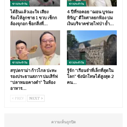
ข่าวประจำวัน
ข่าวประจำวัน
ได้ยินแล้วเอะใจ เสียง
4 ปีที่รอคอย “ฌอน บูรณะ
ร้องไห้ลูกชาย 1 ขวบ เช็กก
หิรัญ” ดีใจศาลยกฟ้อง ปม
ล้องจุกอก ช็อกสิ่งที่…
เงินบริจาคช่วยไฟป่า ย้ำ…
ข่าวประจำวัน
ข่าวประจำวัน
สรุปดราม่า ก้าวไกล ปะทะ
รู้จัก “เรือนจำที่เล็กที่สุดใน
รองประธานสภาฯ ปมเสิร์ฟ
โลก” ขังนักโทษได้สูงสุด 2
“ปลาหมอคางดำ” ในห้อง
คน…
อาหาร…
PREV
NEXT
ความเห็นถูกปิด