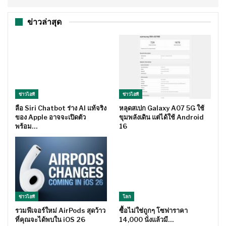
ข่าวล่าสุด
ข่าวไอที
ข่าวไอที
ลือ Siri Chatbot ร่าง AI แท้จริง
หลุดสเปก Galaxy A07 5G ใช้
ของ Apple อาจจะเปิดตัว
ขุมพลังเดิน แต่ได้ใช้ Android
พร้อม…
16
ข่าวไอที
โลก
รวมฟีเจอร์ใหม่ AirPods สุดว้าว
ซื้อไม่ใช่ถูกๆ โซฟาราคา
ที่คุณจะได้พบใน iOS 26
14,000 นั่งแล้วมี…