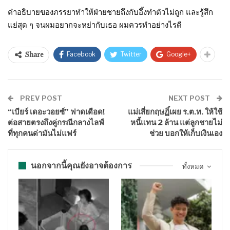
คำอธิบายของภรรยาทำให้ฝ่ายชายถึงกับอึ้งทำตัวไม่ถูก และรู้สึก
แย่สุด ๆ จนผมอยากจะหย่ากับเธอ ผมควรทำอย่างไรดี
Facebook
Twitter
Google+
Share
PREV POST
NEXT POST
“เบียร์ เดอะวอยซ์” ฟาดเดือด!
แม่เสี่ยกฤษฏิ์เผย ร.ต.ท. ให้ใช้
ต่อสายตรงถึงคู่กรณีกลางไลฟ์
หนี้แทน 2 ล้าน แต่ลูกชายไม่
ที่ทุกคนด่ามันไม่แฟร์
ช่วย บอกให้เก็บเงินเอง
นอกจากนี้คุณยังอาจต้องการ
ทั้งหมด