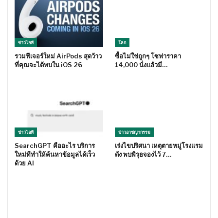
ข่าวไอที
โลก
รวมฟีเจอร์ใหม่ AirPods สุดว้าว
ซื้อไม่ใช่ถูกๆ โซฟาราคา
ที่คุณจะได้พบใน iOS 26
14,000 นั่งแล้วมี…
ข่าวไอที
ข่าวอาชญากรรม
SearchGPT คืออะไร บริการ
เร่งไขปริศนา เหตุตายหมู่โรงแรม
ใหม่ทีทำให้ค้นหาข้อมูลได้เร็ว
ดัง พบพิรุธจองไว้ 7…
ด้วย AI