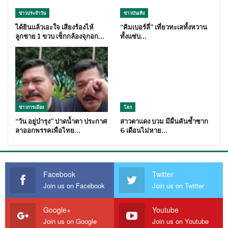
ข่าวประจำวัน
ข่าวบันเทิง
ได้ยินแล้วเอะใจ เสียงร้องไห้
“คิมเบอร์ลี่” เที่ยวทะเลทั้งหวาน
ลูกชาย 1 ขวบ เช็กกล้องจุกอก…
ทั้งแซ่บ…
ข่าวการเมือง
โลก
“วัน อยู่บำรุง” ปาดน้ำตา ประกาศ
สาวตาแดง บวม มีผื่นคันซ้ำซาก
ลาออกพรรคเพื่อไทย…
6 เดือนไม่หาย…
Facebook
Twitter
Join us on Facebook
Join us on Twitter
Google+
Youtube
Join us on Google
Join us on Youtube