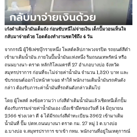
เก๋งดำเติมน้ำมันเต็มถัง ก่อนขับหนีไม่จ่ายเงิน เด็กปั๊มวอนเห็นใจ
กลับมาจ่ายด้วย โอดต้องทำงานชดใช้ถึง 4 วัน
จากกรณี ผู้ใช้เฟซบุ๊กรายหนึ่ง โพสต์คลิปภาพวงจรปิด รถยนต์สีดำ
เข้ามาเติมน้ำมัน ภายในปั๊มน้ำมันแห่งหนึ่ง ริมถนนเทพรัตน์ หรือ
ถนนบางนา-ตราด หลักกิโลเมตรที่ 27 อำเภอบางบ่อ จังหวัด
สมุทรปราการ ก่อนที่จะไม่จ่ายค่าน้ำมัน จำนวน 1,320 บาท และ
ขับรถยนต์ออกไปหน้าตาเฉย ทำให้ พนักงานเติมน้ำมันรถคันดัง
กล่าว ต้องรับภาระค่าน้ำมันที่รถคันดังกล่าวเติมไป
โดย ผู้โพสต์ ลงข้อความว่า เก๋งสีดำเติมน้ำมันแล้วเชิดหนีเด็กปั้ม
ต้องรับกรรมจ่ายค่าน้ำมันเอง เมื่อเช้ามืดของวันที่ 14 มิถุนายน
2566 ช่วงเวลา ตี 4 ได้มีรถเก๋งสีดำทะเบียน 3962 เข้ามาเติม
น้ำมันที่ ปั๊ม ปตท.ถนนบางนา ตราด กม. 27 หมู่ 1 ต.บางบ่อ
อ.บางบ่อ จ.สมุทรปราการ ขาเข้า กทม. พนักงานที่อยู่ในเหตุการณ์