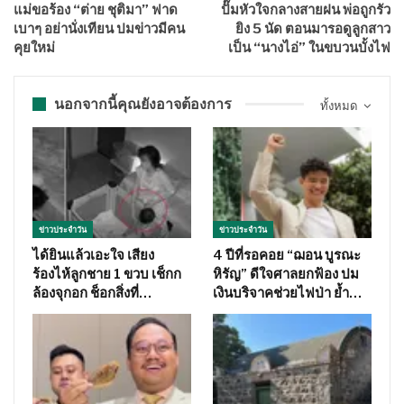
แม่ขอร้อง “ต่าย ชุติมา” ฟาด
ปั๊มหัวใจกลางสายฝน พ่อถูกรัว
เบาๆ อย่านั่งเทียน ปมข่าวมีคน
ยิง 5 นัด ตอนมารอดูลูกสาว
คุยใหม่
เป็น “นางไอ่” ในขบวนบั้งไฟ
นอกจากนี้คุณยังอาจต้องการ
ทั้งหมด
ข่าวประจำวัน
ข่าวประจำวัน
ได้ยินแล้วเอะใจ เสียง
4 ปีที่รอคอย “ฌอน บูรณะ
ร้องไห้ลูกชาย 1 ขวบ เช็กก
หิรัญ” ดีใจศาลยกฟ้อง ปม
ล้องจุกอก ช็อกสิ่งที่…
เงินบริจาคช่วยไฟป่า ย้ำ…