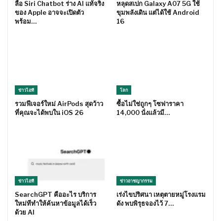
ลือ Siri Chatbot ร่าง AI แท้จริง
หลุดสเปก Galaxy A07 5G ใช้
ของ Apple อาจจะเปิดตัว
ขุมพลังเดิน แต่ได้ใช้ Android
พร้อม…
16
ข่าวไอที
โลก
รวมฟีเจอร์ใหม่ AirPods สุดว้าว
ซื้อไม่ใช่ถูกๆ โซฟาราคา
ที่คุณจะได้พบใน iOS 26
14,000 นั่งแล้วมี…
ข่าวไอที
ข่าวอาชญากรรม
SearchGPT คืออะไร บริการ
เร่งไขปริศนา เหตุตายหมู่โรงแรม
ใหม่ทีทำให้ค้นหาข้อมูลได้เร็ว
ดัง พบพิรุธจองไว้ 7…
ด้วย AI