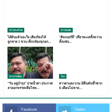
ข่าวประจำวัน
ข่าวบันเทิง
ได้ยินแล้วเอะใจ เสียงร้องไห้
“คิมเบอร์ลี่” เที่ยวทะเลทั้งหวาน
ลูกชาย 1 ขวบ เช็กกล้องจุกอก…
ทั้งแซ่บ…
ข่าวการเมือง
โลก
“วัน อยู่บำรุง” ปาดน้ำตา ประกาศ
สาวตาแดง บวม มีผื่นคันซ้ำซาก
ลาออกพรรคเพื่อไทย…
6 เดือนไม่หาย…
Facebook
Twitter