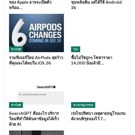
ของ Apple อาจจะเปิดตัว
ขุมพลังเดิน แต่ได้ใช้ Android
พร้อม…
16
ข่าวไอที
โลก
รวมฟีเจอร์ใหม่ AirPods สุดว้าว
ซื้อไม่ใช่ถูกๆ โซฟาราคา
ที่คุณจะได้พบใน iOS 26
14,000 นั่งแล้วมี…
ข่าวไอที
ข่าวอาชญากรรม
SearchGPT คืออะไร บริการ
เร่งไขปริศนา เหตุตายหมู่โรงแรม
ใหม่ทีทำให้ค้นหาข้อมูลได้เร็ว
ดัง พบพิรุธจองไว้ 7…
ด้วย AI