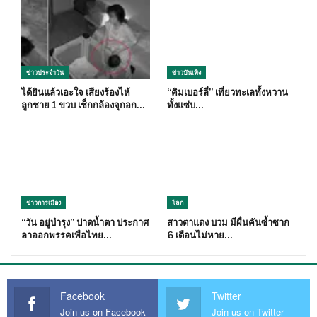
ข่าวประจำวัน
ข่าวบันเทิง
ได้ยินแล้วเอะใจ เสียงร้องไห้
“คิมเบอร์ลี่” เที่ยวทะเลทั้งหวาน
ลูกชาย 1 ขวบ เช็กกล้องจุกอก…
ทั้งแซ่บ…
ข่าวการเมือง
โลก
“วัน อยู่บำรุง” ปาดน้ำตา ประกาศ
สาวตาแดง บวม มีผื่นคันซ้ำซาก
ลาออกพรรคเพื่อไทย…
6 เดือนไม่หาย…
Facebook
Twitter
Join us on Facebook
Join us on Twitter