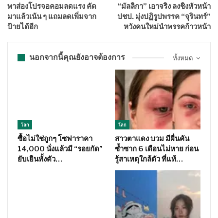
พาส่องโปรจอคอมลดแรง คัด
“มัลลิกา” เอาจริง ลงชิงหัวหน้า
มาแล้วเน้น ๆ แถมลดเพิ่มจาก
ปชป. มุ่งปฏิรูปพรรค “จุรินทร์”
ป้ายได้อีก
หวังคนใหม่นำพรรคก้าวหน้า
นอกจากนี้คุณยังอาจต้องการ
ทั้งหมด
โลก
โลก
ซื้อไม่ใช่ถูกๆ โซฟาราคา
สาวตาแดง บวม มีผื่นคัน
14,000 นั่งแล้วมี “รอยกัด”
ซ้ำซาก 6 เดือนไม่หาย ก่อน
ยับเยินทั้งตัว…
รู้สาเหตุใกล้ตัว ที่แท้…