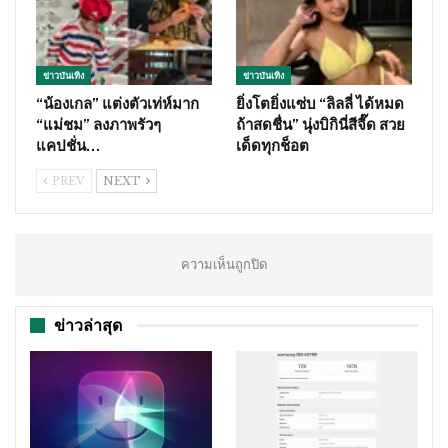
ข่าวบันเทิง
ข่าวบันเทิง
“น้องเกล” แต่งตัวเท่ห์มาก
ยิ่งโตยิ่งแซ่บ “ลิลลี่ ได้หมด
“แม่ชม” ลงภาพรัวๆ
ถ้าสดชื่น” นุ่งบิกินี่สีจี๊ด สวย
แคปชั่น…
เด็ดทุกช็อต
PREV
NEXT
ความเห็นถูกปิด
ข่าวล่าสุด