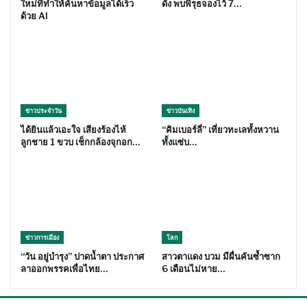
ใหม่ทีทำให้ค้นหาข้อมูลได้เร็ว
ดัง พบพิรุธจองไว้ 7…
ด้วย AI
ข่าวประจำวัน
ข่าวบันเทิง
ได้ยินแล้วเอะใจ เสียงร้องไห้
“คิมเบอร์ลี่” เที่ยวทะเลทั้งหวาน
ลูกชาย 1 ขวบ เช็กกล้องจุกอก…
ทั้งแซ่บ…
ข่าวการเมือง
โลก
“วัน อยู่บำรุง” ปาดน้ำตา ประกาศ
สาวตาแดง บวม มีผื่นคันซ้ำซาก
ลาออกพรรคเพื่อไทย…
6 เดือนไม่หาย…