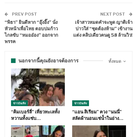
PREV POST
NEXT POST
“พิธา” ยินดีหาก “อุ๊งอิ๊ง” นั่ง
เจ้าสาวหมดคำจะพูด ญาติเจ้า
หัวหน้าเพื่อไทย ตอบปมก้าว
บ่าวใส่ “ชุดต้องห้าม” เข้างาน
ไกลขับ “หมออ๋อง” ออกจาก
แต่ง คลิปเดียวคนดู 58 ล้านวิว!
พรรค
นอกจากนี้คุณยังอาจต้องการ
ทั้งหมด
ข่าวบันเทิง
ข่าวบันเทิง
“คิมเบอร์ลี่” เที่ยวทะเลทั้ง
“แอน สิเรียม” ควง “นนนี่”
หวานทั้งแซ่บ…
สลัดผ้านอนแช่น้ำในอ่าง…