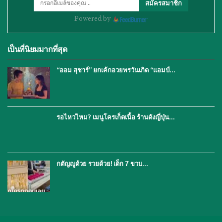
สมัครสมาชิก
Powered by
เป็นที่นิยมมากที่สุด
“ออม สุชาร์” ยกเค้กอวยพรวันเกิด “แอมป์…
รอไหวไหม? เมนูโครเก็ตเนื้อ ร้านดังญี่ปุ่น…
กตัญญูด้วย รวยด้วย! เด็ก 7 ขวบ…