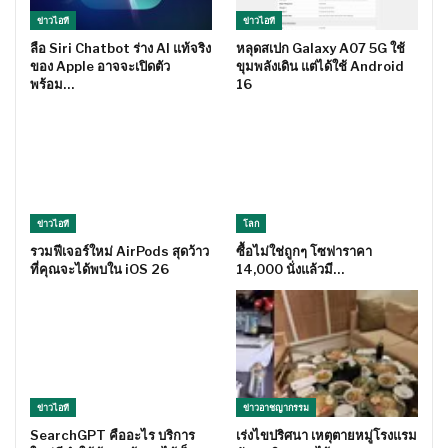
ข่าวไอที
ข่าวไอที
ลือ Siri Chatbot ร่าง AI แท้จริง
หลุดสเปก Galaxy A07 5G ใช้
ของ Apple อาจจะเปิดตัว
ขุมพลังเดิน แต่ได้ใช้ Android
พร้อม…
16
ข่าวไอที
โลก
รวมฟีเจอร์ใหม่ AirPods สุดว้าว
ซื้อไม่ใช่ถูกๆ โซฟาราคา
ที่คุณจะได้พบใน iOS 26
14,000 นั่งแล้วมี…
ข่าวไอที
ข่าวอาชญากรรม
SearchGPT คืออะไร บริการ
เร่งไขปริศนา เหตุตายหมู่โรงแรม