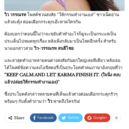
วิว วรรณรท
โพสต์ชวนสงสัย “ให้กรรมทำงานเอง!” ชาวเน็ตอ่าน
แล้วสะดุ้ง ต่อมเผือกกระตุกเอ๊ะฟาดใครกัน
ต้องบอกว่าตอนนี้ไม่ว่าจะขยับตัวทำอะไรก็ดูจะเป็นกระแสเป็น
ประเด็นไปหมดทุกเรื่อง หลังเพิ่งกลับมาเป็นโสดอีกครั้ง สำหรับ
นางเอกสาวสวย
วิว-วรรณรท
สนธิไชย
และล่าสุดทำเอาหลายคนต่างสงสัยกันยกใหญ่เลยทีเดียว หลังเธอ
ได้โพสต์ข้อความลงไอจีสตอรี่เป็นประโยคคำคมภาษาอังกฤษที่ว่า
“KEEP CALM AND LET KARMA FINISH IT. (ใจนิ่ง สงบ
แล้วปล่อยให้กรรมทำงานเอง)”
ซึ่งประโยคดังกล่าวหลายคนที่เห็นแล้วต่างต่อมเผือกกระตุกรัวๆ
พร้อมๆ กับตั้งคำถามว่า
วิว
ฟาดถึงใครกัน!
Facebook
Twitter
Google+
Share