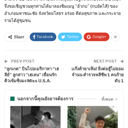
จึงขอเชิญชวนทุกท่านได้มาลองชิมเมนู “อั่วกบ” (กบยัดไส้) ของ
อำเภอมหาชนะชัย จังหวัดยโสธร อร่อย ดีต่อสุขภาพ และกระจาย
รายได้สู่ชุมชน
Facebook
Twitter
Google+
Share
PREV POST
NEXT POST
“ลูกเกด” บินไปอเมริกาหา “เฮ
แก๊งค้ายาเหิม! ยิงต่อสู้ไม่ยอม
ลีย์” ลูกสาว “เฮเลน” เพื่อนรัก
จำนน ตำรวจพลีชีพ 1 คนร้าย
ติวเข้มชิงมง Miss U.S.A.
ดับ 1
นอกจากนี้คุณยังอาจต้องการ
ทั้งหมด