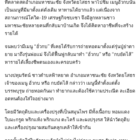
ที่ตลาดสดอำเภอมหาชนะชัย จังหวัดยโสธร พาไปชิม เมนูอั่วกบนั้น
เป็นเมนูที่มีมาตั้งแต่ดั่งเดิม หาทานได้ยากแล้ว แต่เนื่องจาก
สถานการณ์โควิด-19 เศรษฐกิจซบเซา จึงมีลูกหลานชาว
มหาชนะชัยหลายคนที่กลับมาบ้านเกิด จึงได้คิดหาอาชีพที่จะสร้าง
รายได้
จนพบว่ามีเมนู “อั่วกบ” ที่เคยได้รับการถ่ายทอดมาตั้งแต่รุ่นปู่ย่าตา
ยาย มาถึงรุ่นพ่อแม่ จึงได้ฟื้นฟูกลับมาทำ “อั่วกบ” หรือ “กบยัดไส้”
หารายได้เลี้ยงชีพตนเองและครอบครัว
นางปทุมรัตน์ ชาวตำบลฟ้าหยาด อำเภอมหาชนะชัย จังหวัดยโสธร
เจ้าของเมนู อั่วกบ หรือ กบยัดไส้ กล่าวว่า เมนูนี้ทำตั้งแต่ตั้ง
บรรพบุรุษ ถ่ายทอดกันมา ทำยากและต้องใช้ความประณีต ละเอียด
อดทนต้องใส่ใจอย่างมาก
โดยมีวัตถุดิบและเครื่องปรุงที่เป็นสมุนไพร มีทั้งเนื้อกบ หอมแดง
ใบมะกรูด พริกแห้ง พริกแกง ตะไคร้ และผงปรุงรส ให้นำวัตถุดิบ
และเครื่องปรุงมาผสมกันคลุกเคล้าให้เข้ากัน