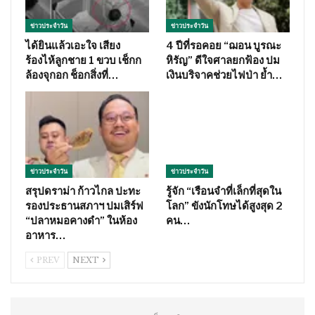
ข่าวประจำวัน
ข่าวประจำวัน
ได้ยินแล้วเอะใจ เสียง
4 ปีที่รอคอย “ฌอน บูรณะ
ร้องไห้ลูกชาย 1 ขวบ เช็กก
หิรัญ” ดีใจศาลยกฟ้อง ปม
ล้องจุกอก ช็อกสิ่งที่…
เงินบริจาคช่วยไฟป่า ย้ำ…
ข่าวประจำวัน
ข่าวประจำวัน
สรุปดราม่า ก้าวไกล ปะทะ
รู้จัก “เรือนจำที่เล็กที่สุดใน
รองประธานสภาฯ ปมเสิร์ฟ
โลก” ขังนักโทษได้สูงสุด 2
“ปลาหมอคางดำ” ในห้อง
คน…
อาหาร…
PREV
NEXT