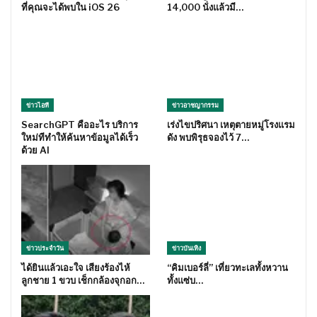
ที่คุณจะได้พบใน iOS 26
14,000 นั่งแล้วมี…
ข่าวไอที
ข่าวอาชญากรรม
SearchGPT คืออะไร บริการ
เร่งไขปริศนา เหตุตายหมู่โรงแรม
ใหม่ทีทำให้ค้นหาข้อมูลได้เร็ว
ดัง พบพิรุธจองไว้ 7…
ด้วย AI
ข่าวประจำวัน
ข่าวบันเทิง
ได้ยินแล้วเอะใจ เสียงร้องไห้
“คิมเบอร์ลี่” เที่ยวทะเลทั้งหวาน
ลูกชาย 1 ขวบ เช็กกล้องจุกอก…
ทั้งแซ่บ…