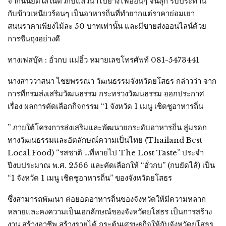
จากนั้นยัดใส่ในตัวกบแล้วนำไปย่างไฟอ่อนๆ จนสุก รับประทาน
กับข้าวเหนียวร้อนๆ เป็นอาหารถิ่นที่ทำยากแต่ราคาย่อมเยา
สนนราคาเพียงไม้ละ 50 บาทเท่านั้น และมีขายส่งออนไลน์ด้วย
การซีนถุงอย่างดี
ทางเฟสบุ๊ค : อั่วกบ แม่อิ๋ว หมายเลขโทรศัพท์ 081-5473441
นางสาววาสนา ไชยพรรณา วัฒนธรรมจังหวัดยโสธร กล่าวว่า จาก
การที่กรมส่งเสริมวัฒนธรรม กระทรวงวัฒนธรรม ออกประกาศ
เรื่อง ผลการคัดเลือกกิจกรรม “1 จังหวัด 1 เมนู เชิดชูอาหารถิ่น
” ภายใต้โครงการส่งเสริมและพัฒนายกระดับอาหารถิ่น สู่มรดก
ทางวัฒนธรรมและอัตลักษณ์ความเป็นไทย (Thailand Best
Local Food) “รสชาติ …ที่หายไป The Lost Taste” ประจำ
ปีงบประมาณ พ.ศ. 2566 และคัดเลือกให้ “อั่วกบ” (กบยัดไส้) เป็น
“1 จังหวัด 1 เมนู เชิดชูอาหารถิ่น” ของจังหวัดยโสธร
ซึ่งสามารถพัฒนา ต่อยอดอาหารถิ่นของจังหวัดให้มีความหลาก
หลายและคงความเป็นเอกลักษณ์ของจังหวัดยโสธร เป็นการสร้าง
งาน สร้างอาชีพ สร้างรายได้ กระตุ้นเศรษฐกิจให้กับจังหวัดยโสธร