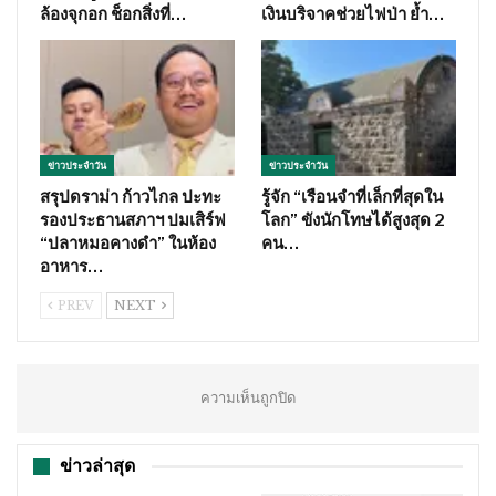
ล้องจุกอก ช็อกสิ่งที่…
เงินบริจาคช่วยไฟป่า ย้ำ…
ข่าวประจำวัน
ข่าวประจำวัน
สรุปดราม่า ก้าวไกล ปะทะ
รู้จัก “เรือนจำที่เล็กที่สุดใน
รองประธานสภาฯ ปมเสิร์ฟ
โลก” ขังนักโทษได้สูงสุด 2
“ปลาหมอคางดำ” ในห้อง
คน…
อาหาร…
PREV
NEXT
ความเห็นถูกปิด
ข่าวล่าสุด