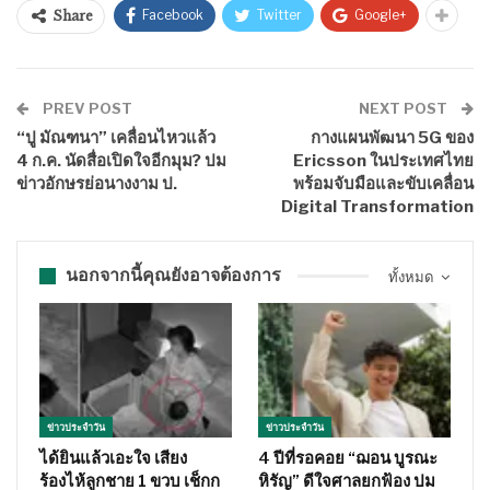
Facebook
Twitter
Google+
Share
PREV POST
NEXT POST
“ปู มัณฑนา” เคลื่อนไหวแล้ว
กางแผนพัฒนา 5G ของ
4 ก.ค. นัดสื่อเปิดใจอีกมุม? ปม
Ericsson ในประเทศไทย
ข่าวอักษรย่อนางงาม ป.
พร้อมจับมือและขับเคลื่อน
Digital Transformation
นอกจากนี้คุณยังอาจต้องการ
ทั้งหมด
ข่าวประจำวัน
ข่าวประจำวัน
ได้ยินแล้วเอะใจ เสียง
4 ปีที่รอคอย “ฌอน บูรณะ
ร้องไห้ลูกชาย 1 ขวบ เช็กก
หิรัญ” ดีใจศาลยกฟ้อง ปม