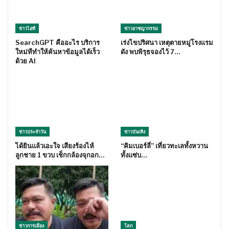
ข่าวไอที
ข่าวอาชญากรรม
SearchGPT คืออะไร บริการ
เร่งไขปริศนา เหตุตายหมู่โรงแรม
ใหม่ทีทำให้ค้นหาข้อมูลได้เร็ว
ดัง พบพิรุธจองไว้ 7…
ด้วย AI
ข่าวประจำวัน
ข่าวบันเทิง
ได้ยินแล้วเอะใจ เสียงร้องไห้
“คิมเบอร์ลี่” เที่ยวทะเลทั้งหวาน
ลูกชาย 1 ขวบ เช็กกล้องจุกอก…
ทั้งแซ่บ…
ข่าวการเมือง
โลก