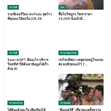
ข่าวไอที
โลก
รวมฟีเจอร์ใหม่ AirPods สุดว้าว
ซื้อไม่ใช่ถูกๆ โซฟาราคา
ที่คุณจะได้พบใน iOS 26
14,000 นั่งแล้วมี…
ข่าวไอที
ข่าวอาชญากรรม
SearchGPT คืออะไร บริการ
เร่งไขปริศนา เหตุตายหมู่โรงแรม
ใหม่ทีทำให้ค้นหาข้อมูลได้เร็ว
ดัง พบพิรุธจองไว้ 7…
ด้วย AI
ข่าวประจำวัน
ข่าวบันเทิง
ได้ยินแล้วเอะใจ เสียงร้องไห้
“คิมเบอร์ลี่” เที่ยวทะเลทั้งหวาน