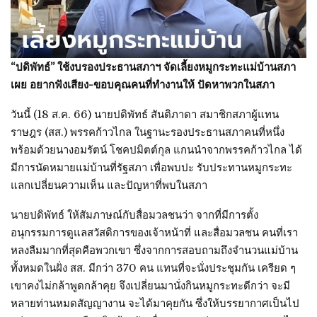
“ปดิพัทธ์” ใช้งบรองประธานสภาฯ จัดเลี้ยงหมูกระทะแม่บ้านสภา
เผย อยากฟังเสียง-ขอบคุณคนที่ทำงานให้ ปัดหาพวกในสภา
วันนี้ (18 ส.ค. 66) นายปดิพัทธ์ สันติภาดา สมาชิกสภาผู้แทน
ราษฎร (สส.) พรรคก้าวไกล ในฐานะรองประธานสภาคนที่หนึ่ง
พร้อมด้วยนางอมรัตน์ โชคปมิตต์กุล แกนนำจากพรรคก้าวไกล ได้
มีการนัดหมายแม่บ้านที่รัฐสภา เพื่อพบปะ รับประทานหมูกระทะ
แลกเปลี่ยนความเห็น และปัญหาที่พบในสภา
นายปดิพัทธ์ ให้สัมภาษณ์กับสื่อมวลชนว่า จากที่มีการตั้ง
อนุกรรมการดูแลสวัสดิการของเจ้าหน้าที่ และสื่อมวลชน คนที่เรา
หลงลืมมากที่สุดคือพวกเขา ซึ่งจากการสอบถามถึงจำนวนแม่บ้าน
ทั้งหมดในฝั่ง สส. มีกว่า 370 คน แทนที่จะนั่งประชุมกัน เครียด ๆ
เขาคงไม่กล้าพูดกล้าคุย จึงเปลี่ยนมานั่งกินหมูกระทะดีกว่า จะมี
หลายท่านหมดสัญญางาน จะได้มาคุยกัน ซึ่งให้บรรยากาศเป็นไป