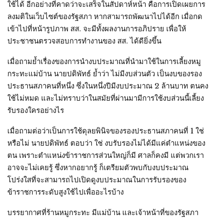
ใช้ได้ อีกอย่างที่คาดว่าจะเสร็จในสัปดาห์หน้า คือการเปิดเผยการ
ลงมติในเว็บไซต์ของรัฐสภา หากสามารถพัฒนาไปได้อีก เมื่อกด
เข้าไปที่หน้ารูปภาพ สส. จะมีทั้งผลงานการอภิปราย เพื่อให้
ประชาชนตรวจสอบการทำงานของ สส. ได้ดียิ่งขึ้น
เมื่อถามย้ำเรื่องของการนำงบประมาณที่นำมาใช้ในการเลี้ยงหมู
กระทะแม่บ้าน นายปดิพัทธ์ ย้ำว่า ไม่มีงบส่วนตัว เป็นงบของรอง
ประธานสภาคนที่หนึ่ง ซึ่งในหนึ่งปีมีงบประมาณ 2 ล้านบาท ตนคง
ใช้ไม่หมด และไม่ทราบว่าในสมัยที่ผ่านมามีการใช้งบส่วนนี้เลี้ยง
รับรองใครอย่างไร
เมื่อถามต่อว่าเป็นการใช้ดุลยพินิจของรองประธานสภาคนที่ 1 ใช่
หรือไม่ นายปดิพัทธ์ ตอบว่า ใช่ งบรับรองไม่ได้มีแค่ตำแหน่งของ
ตน เพราะตำแหน่งข้าราชการส่วนใหญ่ก็มี ศาลก็คงมี แต่พวกเรา
อาจจะไม่เคยรู้ ซึ่งหากอยากรู้ ก็เตรียมตัวพบกับงบประมาณ
โปร่งใสที่จะสามารถไปเปิดดูงบประมาณในการรับรองของ
ข้าราชการระดับสูงใช้ไปเพื่ออะไรบ้าง
บรรยากาศที่ร้านหมูกระทะ มีแม่บ้าน และเจ้าหน้าที่ของรัฐสภา