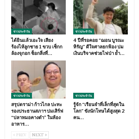
ข่าวประจำวัน
ข่าวประจำวัน
ได้ยินแล้วเอะใจ เสียง
4 ปีที่รอคอย “ฌอน บูรณะ
ร้องไห้ลูกชาย 1 ขวบ เช็กก
หิรัญ” ดีใจศาลยกฟ้อง ปม
ล้องจุกอก ช็อกสิ่งที่…
เงินบริจาคช่วยไฟป่า ย้ำ…
ข่าวประจำวัน
ข่าวประจำวัน
สรุปดราม่า ก้าวไกล ปะทะ
รู้จัก “เรือนจำที่เล็กที่สุดใน
รองประธานสภาฯ ปมเสิร์ฟ
โลก” ขังนักโทษได้สูงสุด 2
“ปลาหมอคางดำ” ในห้อง
คน…
อาหาร…
PREV
NEXT