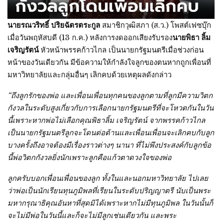
นายรณวริทธิ์ ปริยฉัตรตระกูล
สมาชิกวุฒิสภา (ส.ว.) โพสต์เฟซบุ๊ก
เมื่อวันพฤหัสบดี (13 ก.ค.) หลังการงดออกเสียงรับรอง
นายพิธา ลิ้ม
เจริญรัตน์
หัวหน้าพรรคก้าวไกล เป็นนายกรัฐมนตรีเมื่อช่วงก่อน
หน้าของวันเดียวกัน มีข้อความให้กำลังใจลูกของตนหากถูกเพื่อนที่
มหาวิทยาลัยและกลุ่มอื่นๆ เลิกคบด้วยเหตุผลดังกล่าว
“ถึงลูกรักของพ่อ และเพื่อนเพื่อนทุกคนของลูกตามที่ลูกมีความวิตก
กังวลในระดับสูงเกี่ยวกับการเลือกนายกรัฐมนตรีที่จะโหวตกันในวัน
นี้เพราะหากพ่อไม่เลือกคุณพิธาลิ้ม เจริญรัตน์ จากพรรคก้าวไกล
เป็นนายกรัฐมนตรีลูกจะโดนต่อต้านและเพื่อนเพื่อนจะเลิกคบกับลูก
บางครั้งถึงอาจต้องมีเรื่องราวต่างๆ นานา ที่ไม่พึงประสงค์กับลูกข้อ
นี้พ่อวิตกกังวลยิ่งนักเพราะลูกคือแก้วตาดวงใจของพ่อ
ลูกครับบอกเพื่อนเพื่อนของลูก ทั้งในและนอกมหาวิทยาลัย ไปเลย
ว่าพ่อเป็นนักเรียนทุนภูมิพลที่เรียนในระดับปริญญาตรี นับเป็นพระ
มหากรุณาธิคุณอันหาที่สุดมิได้เพราะหากไม่มีทุนภูมิพล ในวันนั้นก็
จะไม่มีพ่อในวันนี้และก็จะไม่มีลูกเช่นเดียวกัน และพระ