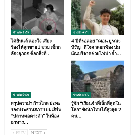
ข่าวประจำวัน
ข่าวประจำวัน
ได้ยินแล้วเอะใจ เสียง
4 ปีที่รอคอย “ฌอน บูรณะ
ร้องไห้ลูกชาย 1 ขวบ เช็กก
หิรัญ” ดีใจศาลยกฟ้อง ปม
ล้องจุกอก ช็อกสิ่งที่…
เงินบริจาคช่วยไฟป่า ย้ำ…
ข่าวประจำวัน
ข่าวประจำวัน
สรุปดราม่า ก้าวไกล ปะทะ
รู้จัก “เรือนจำที่เล็กที่สุดใน
รองประธานสภาฯ ปมเสิร์ฟ
โลก” ขังนักโทษได้สูงสุด 2
“ปลาหมอคางดำ” ในห้อง
คน…
อาหาร…
PREV
NEXT