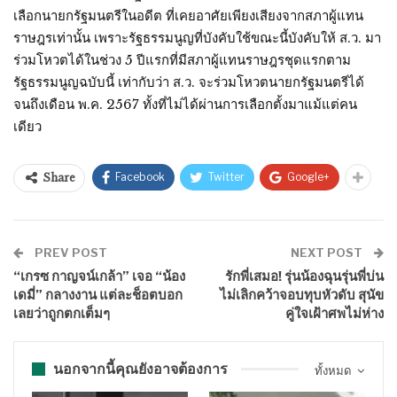
เลือกนายกรัฐมนตรีในอดีต ที่เคยอาศัยเพียงเสียงจากสภาผู้แทน
ราษฎรเท่านั้น เพราะรัฐธรรมนูญที่บังคับใช้ขณะนี้บังคับให้ ส.ว. มา
ร่วมโหวตได้ในช่วง 5 ปีแรกที่มีสภาผู้แทนราษฎรชุดแรกตาม
รัฐธรรมนูญฉบับนี้ เท่ากับว่า ส.ว. จะร่วมโหวตนายกรัฐมนตรีได้
จนถึงเดือน พ.ค. 2567 ทั้งที่ไม่ได้ผ่านการเลือกตั้งมาแม้แต่คน
เดียว
Facebook
Twitter
Google+
Share
PREV POST
NEXT POST
“เกรซ กาญจน์เกล้า” เจอ “น้อง
รักพี่เสมอ! รุ่นน้องฉุนรุ่นพี่บ่น
เดมี่” กลางงาน แต่ละช็อตบอก
ไม่เลิกคว้าจอบทุบหัวดับ สุนัข
เลยว่าถูกตกเต็มๆ
คู่ใจเฝ้าศพไม่ห่าง
นอกจากนี้คุณยังอาจต้องการ
ทั้งหมด