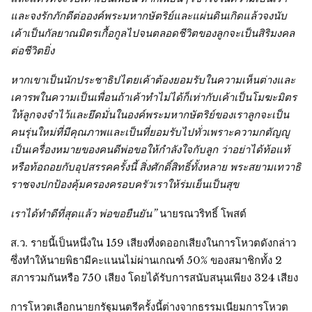
และจงรักภักดีต่อองค์พระมหากษัตริย์และแผ่นดินเกิดแล้วจงนับ
เค้าเป็นกัลยาณมิตรเกื้อกูลไปจนตลอดชีวิตของลูกจะเป็นสิริมงคล
ต่อชีวิตยิ่ง
หากเขาเป็นนักประชาธิปไตยเค้าต้องยอมรับในความเห็นต่างและ
เคารพในความเป็นเพื่อนถ้าเค้าทำไม่ได้ก็เท่ากับเค้าเป็นโมฆะมิตร
ให้ลูกจงจำไว้และยึดมั่นในองค์พระมหากษัตริย์ของเราลูกจะเป็น
คนรุ่นใหม่ที่มีคุณภาพและเป็นที่ยอมรับไปทั่วเพราะความกตัญญู
เป็นเครื่องหมายของคนดีพ่อขอให้กำลังใจกับลูก ว่าอย่าได้ท้อแท้
หรือท้อถอยกับอุปสรรคครั้งนี้ สิ่งศักดิ์สิทธิ์ทั้งหลาย พระสยามเทวาธิ
ราชจงปกป้องคุ้มครองครอบครัวเราให้ร่มเย็นเป็นสุข
เราได้ทำดีที่สุดแล้ว พ่อขอยืนยัน”
นายรณวริทธิ์ โพสต์
ส.ว. รายนี้เป็นหนึ่งใน 159 เสียงที่งดออกเสียงในการโหวตดังกล่าว
ซึ่งทำให้นายพิธามีคะแนนไม่ผ่านเกณฑ์ 50% ของสมาชิกทั้ง 2
สภารวมกันหรือ 750 เสียง โดยได้รับการสนับสนุนเพียง 324 เสียง
การโหวตเลือกนายกรัฐมนตรีครั้งนี้ต่างจากธรรมเนียมการโหวต