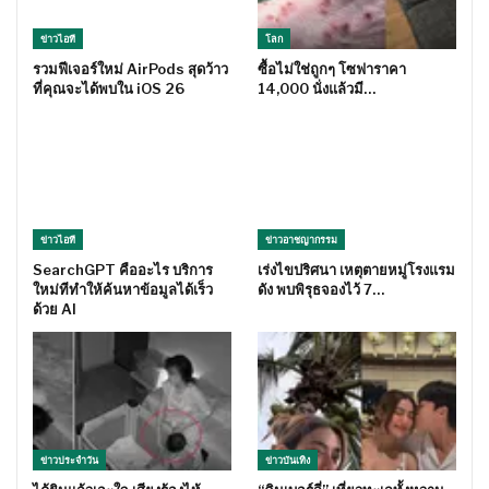
ข่าวไอที
โลก
รวมฟีเจอร์ใหม่ AirPods สุดว้าว
ซื้อไม่ใช่ถูกๆ โซฟาราคา
ที่คุณจะได้พบใน iOS 26
14,000 นั่งแล้วมี…
ข่าวไอที
ข่าวอาชญากรรม
SearchGPT คืออะไร บริการ
เร่งไขปริศนา เหตุตายหมู่โรงแรม
ใหม่ทีทำให้ค้นหาข้อมูลได้เร็ว
ดัง พบพิรุธจองไว้ 7…
ด้วย AI
ข่าวประจำวัน
ข่าวบันเทิง