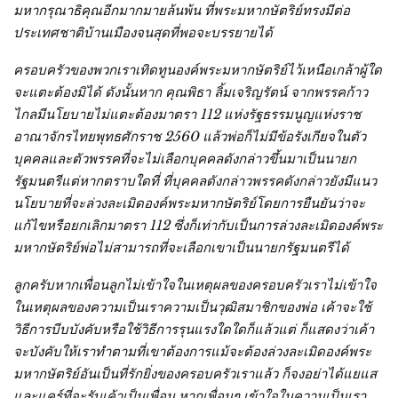
มหากรุณาธิคุณอีกมากมายล้นพ้น ที่พระมหากษัตริย์ทรงมีต่อ
ประเทศชาติบ้านเมืองจนสุดที่พอจะบรรยายได้
ครอบครัวของพวกเราเทิดทูนองค์พระมหากษัตริย์ไว้เหนือเกล้าผู้ใด
จะแตะต้องมิได้ ดังนั้นหาก คุณพิธา ลิ้มเจริญรัตน์ จากพรรคก้าว
ไกลมีนโยบายไม่แตะต้องมาตรา 112 แห่งรัฐธรรมนูญแห่งราช
อาณาจักรไทยพุทธศักราช 2560 แล้วพ่อก็ไม่มีข้อรังเกียจในตัว
บุคคลและตัวพรรคที่จะไม่เลือกบุคคลดังกล่าวขึ้นมาเป็นนายก
รัฐมนตรีแต่หากตราบใดที่ ที่บุคคลดังกล่าวพรรคดังกล่าวยังมีแนว
นโยบายที่จะล่วงละเมิดองค์พระมหากษัตริย์โดยการยืนยันว่าจะ
แก้ไขหรือยกเลิกมาตรา 112 ซึ่งก็เท่ากับเป็นการล่วงละเมิดองค์พระ
มหากษัตริย์พ่อไม่สามารถที่จะเลือกเขาเป็นนายกรัฐมนตรีได้
ลูกครับหากเพื่อนลูกไม่เข้าใจในเหตุผลของครอบครัวเราไม่เข้าใจ
ในเหตุผลของความเป็นเราความเป็นวุฒิสมาชิกของพ่อ เค้าจะใช้
วิธีการบีบบังคับหรือใช้วิธีการรุนแรงใดใดก็แล้วแต่ ก็แสดงว่าเค้า
จะบังคับให้เราทำตามที่เขาต้องการแม้จะต้องล่วงละเมิดองค์พระ
มหากษัตริย์อันเป็นที่รักยิ่งของครอบครัวเราแล้ว ก็จงอย่าได้แยแส
และแคร์ที่จะรับเค้าเป็นเพื่อน หากเพื่อนๆ เข้าใจในความเป็นเรา