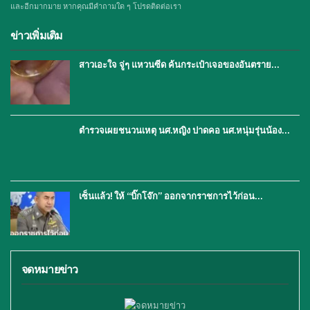
และอีกมากมาย หากคุณมีคำถามใด ๆ โปรดติดต่อเรา
ข่าวเพิ่มเติม
สาวเอะใจ จู่ๆ แหวนซีด ค้นกระเป๋าเจอของอันตราย…
ตำรวจเผยชนวนเหตุ นศ.หญิง ปาดคอ นศ.หนุ่มรุ่นน้อง…
เซ็นแล้ว! ให้ “บิ๊กโจ๊ก” ออกจากราชการไว้ก่อน…
จดหมายข่าว