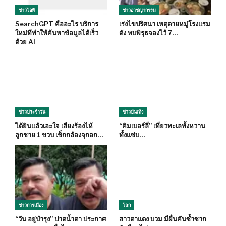
ข่าวไอที
ข่าวอาชญากรรม
SearchGPT คืออะไร บริการ
เร่งไขปริศนา เหตุตายหมู่โรงแรม
ใหม่ทีทำให้ค้นหาข้อมูลได้เร็ว
ดัง พบพิรุธจองไว้ 7…
ด้วย AI
ข่าวประจำวัน
ข่าวบันเทิง
ได้ยินแล้วเอะใจ เสียงร้องไห้
“คิมเบอร์ลี่” เที่ยวทะเลทั้งหวาน
ลูกชาย 1 ขวบ เช็กกล้องจุกอก…
ทั้งแซ่บ…
ข่าวการเมือง
โลก
“วัน อยู่บำรุง” ปาดน้ำตา ประกาศ
สาวตาแดง บวม มีผื่นคันซ้ำซาก