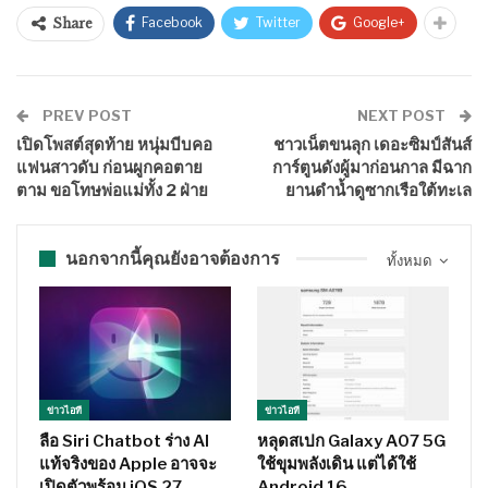
Facebook
Twitter
Google+
Share
PREV POST
NEXT POST
เปิดโพสต์สุดท้าย หนุ่มบีบคอ
ชาวเน็ตขนลุก เดอะซิมป์สันส์
แฟนสาวดับ ก่อนผูกคอตาย
การ์ตูนดังผู้มาก่อนกาล มีฉาก
ตาม ขอโทษพ่อแม่ทั้ง 2 ฝ่าย
ยานดำน้ำดูซากเรือใต้ทะเล
นอกจากนี้คุณยังอาจต้องการ
ทั้งหมด
ข่าวไอที
ข่าวไอที
ลือ Siri Chatbot ร่าง AI
หลุดสเปก Galaxy A07 5G
แท้จริงของ Apple อาจจะ
ใช้ขุมพลังเดิน แต่ได้ใช้
เปิดตัวพร้อม iOS 27
Android 16