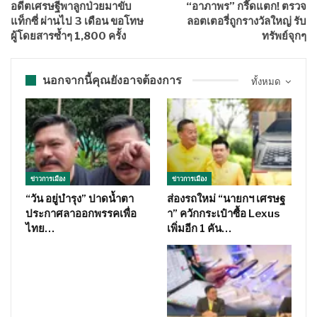
อดีตเศรษฐีพาลูกป่วยมาขับ
“อาภาพร” กรี๊ดแตก! ตรวจ
แท็กซี่ ผ่านไป 3 เดือน ขอโทษ
ลอตเตอรี่ถูกรางวัลใหญ่ รับ
ผู้โดยสารซ้ำๆ 1,800 ครั้ง
ทรัพย์จุกๆ
นอกจากนี้คุณยังอาจต้องการ
ทั้งหมด
ข่าวการเมือง
ข่าวการเมือง
“วัน อยู่บำรุง” ปาดน้ำตา
ส่องรถใหม่ “นายกฯ เศรษฐ
ประกาศลาออกพรรคเพื่อ
า” ควักกระเป๋าซื้อ Lexus
ไทย…
เพิ่มอีก 1 คัน…