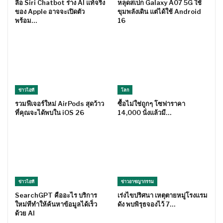
ลือ Siri Chatbot ร่าง AI แท้จริง
หลุดสเปก Galaxy A07 5G ใช้
ของ Apple อาจจะเปิดตัว
ขุมพลังเดิน แต่ได้ใช้ Android
พร้อม…
16
ข่าวไอที
โลก
รวมฟีเจอร์ใหม่ AirPods สุดว้าว
ซื้อไม่ใช่ถูกๆ โซฟาราคา
ที่คุณจะได้พบใน iOS 26
14,000 นั่งแล้วมี…
ข่าวไอที
ข่าวอาชญากรรม
SearchGPT คืออะไร บริการ
เร่งไขปริศนา เหตุตายหมู่โรงแรม
ใหม่ทีทำให้ค้นหาข้อมูลได้เร็ว
ดัง พบพิรุธจองไว้ 7…
ด้วย AI