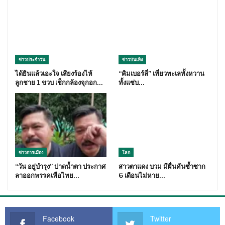
ข่าวประจำวัน
ข่าวบันเทิง
ได้ยินแล้วเอะใจ เสียงร้องไห้
“คิมเบอร์ลี่” เที่ยวทะเลทั้งหวาน
ลูกชาย 1 ขวบ เช็กกล้องจุกอก…
ทั้งแซ่บ…
ข่าวการเมือง
โลก
“วัน อยู่บำรุง” ปาดน้ำตา ประกาศ
สาวตาแดง บวม มีผื่นคันซ้ำซาก
ลาออกพรรคเพื่อไทย…
6 เดือนไม่หาย…
Facebook
Twitter