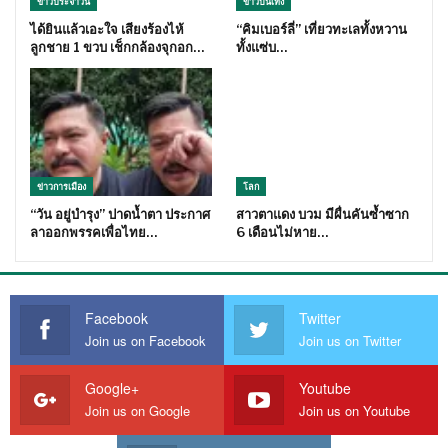
ข่าวประจำวัน
ข่าวบันเทิง
ได้ยินแล้วเอะใจ เสียงร้องไห้
“คิมเบอร์ลี่” เที่ยวทะเลทั้งหวาน
ลูกชาย 1 ขวบ เช็กกล้องจุกอก…
ทั้งแซ่บ…
ข่าวการเมือง
โลก
“วัน อยู่บำรุง” ปาดน้ำตา ประกาศ
สาวตาแดง บวม มีผื่นคันซ้ำซาก
ลาออกพรรคเพื่อไทย…
6 เดือนไม่หาย…
Facebook
Twitter
Join us on Facebook
Join us on Twitter
Google+
Youtube
Join us on Google
Join us on Youtube