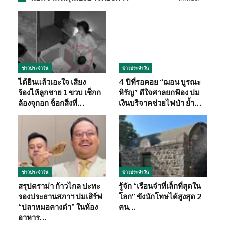
ข่าวประจำวัน
ข่าวประจำวัน
ได้ยินแล้วเอะใจ เสียง
4 ปีที่รอคอย “ฌอน บูรณะ
ร้องไห้ลูกชาย 1 ขวบ เช็กก
หิรัญ” ดีใจศาลยกฟ้อง ปม
ล้องจุกอก ช็อกสิ่งที่…
เงินบริจาคช่วยไฟป่า ย้ำ…
ข่าวประจำวัน
ข่าวประจำวัน
สรุปดราม่า ก้าวไกล ปะทะ
รู้จัก “เรือนจำที่เล็กที่สุดใน
รองประธานสภาฯ ปมเสิร์ฟ
โลก” ขังนักโทษได้สูงสุด 2
“ปลาหมอคางดำ” ในห้อง
คน…
อาหาร…