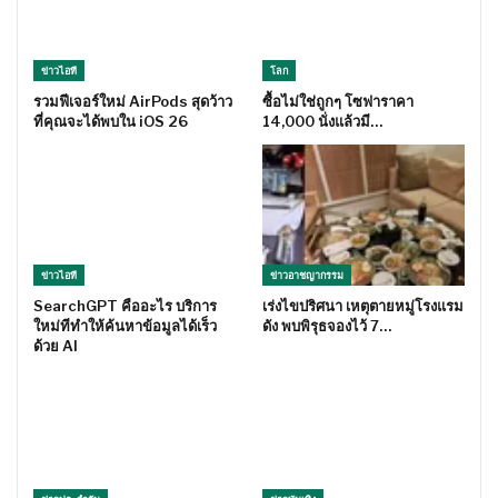
ข่าวไอที
โลก
รวมฟีเจอร์ใหม่ AirPods สุดว้าว
ซื้อไม่ใช่ถูกๆ โซฟาราคา
ที่คุณจะได้พบใน iOS 26
14,000 นั่งแล้วมี…
ข่าวไอที
ข่าวอาชญากรรม
SearchGPT คืออะไร บริการ
เร่งไขปริศนา เหตุตายหมู่โรงแรม
ใหม่ทีทำให้ค้นหาข้อมูลได้เร็ว
ดัง พบพิรุธจองไว้ 7…
ด้วย AI