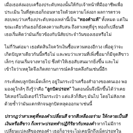
เมื่อเธอส่งมอบเครื่องประดับทองนั้นให้กับเจ้าหน้าที่มืออาชีพเพื่อ
ประเมิน ในที่สุดเธอก็ถอนหายใจด้วยความโล่งอก ผลการตรวจ
สอบพบว่าเครื่องประดับทองเหล่านี้เป็น
“ทองคำแท้”
ทั้งหมด แต่ใน
ขณะเดียวกันเธอก็ยังคงความสับสน ถึงสาเหตุที่จู่ๆ ทองก็เปลี่ยนสี
เธอเริ่มคิดว่ามันเกี่ยวข้องกับนิสัยประจำวันของเธอหรือไม่
ไม่กี่วันต่อมา เธอตัดสินใจควักเงินซื้อแหวนทองอีกวง เพื่อดูว่าจะ
เกิดปัญหาเดียวกันนี้หรือไม่ และพบว่าแหวนที่เพิ่งซื้อมาก็มีจุดสีขาว
เล็กๆ ก่อนเริ่มจางหายไป ซึ่งทำให้เธอสับสนมากยิ่งขึ้น และไม่
เข้าใจว่าเหตุใดจึงเกิดสถานการณ์คล้ายคลึงกันเช่นนี้อีก
กระทั่งพบลูกปัดเม็ดเล็กๆ อยู่ในกระเป๋าเครื่องสำอางของตนเอง พอ
มองดูใกล้ๆ ถึงรู้ว่าคือ
“ลูกปัดปรอท”
ในตอนนั้นจึงนึกขึ้นได้ว่าเคย
ใส่เทอร์โมมิเตอร์ไว้ในกระเป๋า แต่แล้วก็ลืมๆ มันไป โดยไม่สังเกต
ด้วยซ้ำว่ามันแตกหักจนลูกปัดหลุดออกมาเช่นนี้
ปรากฎว่าสาเหตุที่ทองคำเปลี่ยนสี จากสีเหลืองอร่าม ให้กลายเป็นสี
เงินหรือสีขาว ก็เพราะปรอททำปฏิกิริยากับทองคำ
หากไม่มีการ
เปลี่ยนแปลงสีของทองคำ เธอก็อาจจะไม่เคยนึกถึงเม็ดปรอทใน