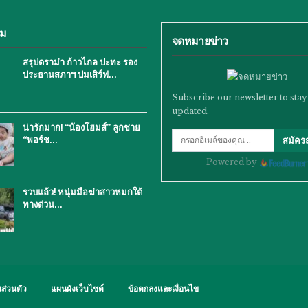
ิม
จดหมายข่าว
สรุปดราม่า ก้าวไกล ปะทะ รอง
ประธานสภาฯ ปมเสิร์ฟ…
Subscribe our newsletter to stay
updated.
น่ารักมาก! “น้องโฮมส์” ลูกชาย
“พอร์ช…
สมัคร
Powered by
รวบแล้ว! หนุ่มมือฆ่าสาวหมกใต้
ทางด่วน…
ส่วนตัว
แผนผังเว็บไซต์
ข้อตกลงและเงื่อนไข