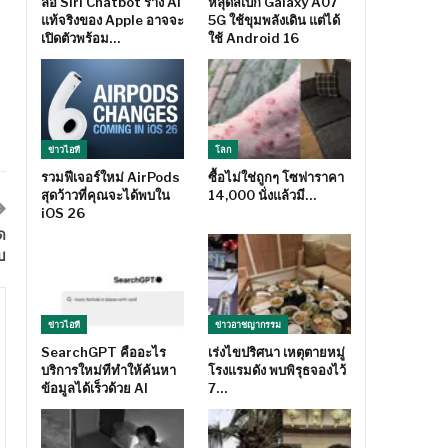
ลือ Siri Chatbot ร่าง AI
หลุดสเปก Galaxy A07
แท้จริงของ Apple อาจจะ
5G ใช้ขุมพลังเดิน แต่ได้
เปิดตัวพร้อม…
ใช้ Android 16
ข่าวไอที
โลก
รวมฟีเจอร์ใหม่ AirPods
ซื้อไม่ใช่ถูกๆ โซฟาราคา
สุดว้าวที่คุณจะได้พบใน
14,000 นั่งแล้วมี…
iOS 26
ด
บ
ข่าวไอที
ข่าวอาชญากรรม
SearchGPT คืออะไร
เร่งไขปริศนา เหตุตายหมู่
บริการใหม่ทีทำให้ค้นหา
โรงแรมดัง พบพิรุธจองไว้
ข้อมูลได้เร็วด้วย AI
7…