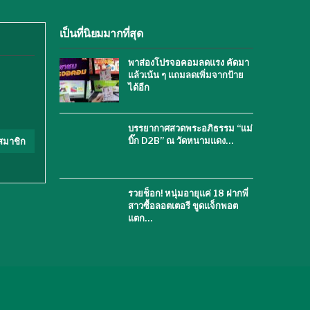
เป็นที่นิยมมากที่สุด
พาส่องโปรจอคอมลดแรง คัดมา
แล้วเน้น ๆ แถมลดเพิ่มจากป้าย
ได้อีก
บรรยากาศสวดพระอภิธรรม “แม่
บิ๊ก D2B” ณ วัดหนามแดง…
สมาชิก
รวยช็อก! หนุ่มอายุแค่ 18 ฝากพี่
สาวซื้อลอตเตอรี ขูดแจ็กพอต
แตก…