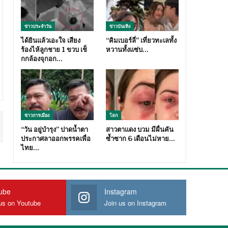
ข่าวประจำวัน
ข่าวบันเทิง
ได้ยินแล้วเอะใจ เสียง
“คิมเบอร์ลี่” เที่ยวทะเลทั้ง
ร้องไห้ลูกชาย 1 ขวบ เช็
หวานทั้งแซ่บ…
กกล้องจุกอก…
ข่าวการเมือง
โลก
“วัน อยู่บำรุง” ปาดน้ำตา
สาวตาแดง บวม มีผื่นคัน
ประกาศลาออกพรรคเพื่อ
ซ้ำซาก 6 เดือนไม่หาย…
ไทย…
ube
Instagram
us on Youtube
Join us on Instagram