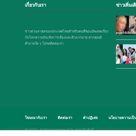
เกี่ยวกับเรา
ข่าวเพิ่มเต
ข่าวด่วนล่าสุดของประเทศไทยสำหรับคนที่ชอบอัพเดทเกี่ยว
กับโลกความบันเทิงการเมืองและอีกมากมาย หากคุณมี
คำถามใด ๆ โปรดติดต่อเรา
โฆษณากับเรา
ติดต่อเรา
คำปฏิเสธ
นโยบายความเป็น
© 2026 - %%thaiasianews%%. สงวนลิขสิทธิ์.