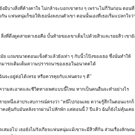
ีบางสิ่งที่ค้างคาใจ ไม่กล้าจะบอกเขาตรง ๆ เพราะไม่กี่วันก่อน ตอนที่
กัน แฟนหนุ่มก็ขอให้เธอนั่งลงบนตัวเขา ตอนนั้นเองที่เธอเริ่มแปลกใจว่
สิ่งที่ดึงดูดสายตาเธอคือ บั้นท้ายของเขาเต็มไปด้วยสิวและรอยสิว เขายั
ัย แถมขนาดตอนแข็งตัวแล้วยังเท่า ๆ กับนิ้วโป้งของเธอ ซึ่งนั่นทำให้
ไม่สามารถเติมเต็มความปรารถนาของเธอในอนาคตได้
ีวิตฉันจะอยู่ต่อได้เหรอ หรือควรคุยกับแฟนตรง ๆ ดี”
้านความสะอาดและชีวิตทางเพศแบบนี้ไหม หากเป็นคนอื่นจะทำอย่างไร
รายหนึ่งเล่าประสบการณ์ตรงว่า “หนีไปก่อนเลย ความรู้สึกในตอนแรกก็
คุ้นกับมันหลังจากผ่านไปสักพัก แต่ตอนนี้ 7 ปีแล้ว ฉันก็ยังไม่คุ้นเคย
เสมอไป เธอยังไม่รังเกียจแฟนหนุ่มแม้เขาจะมีสิวที่ก้น ส่วนเรื่องลักษณ