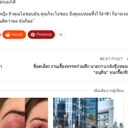
ือกเองได้
ญิง ถ้าคุณไม่ชอบมัน คุณก็จะไม่ชอบ ยิ่งคุณปล่อยทิ้งไว้ล่าช้า ก็อาจเจ
ุณคิดว่าพอ มันก็พอ”
ReddIt
Pinterest
NEXT POST
า
ช็อตเด็ด! งานเลี้ยงพรรคร่วมคึก นายกฯ แกล้งจุ๊บหยอ
“อนุทิน” จนกรี๊ดเขิ
เพิ่มเติมจากผู้เขียน