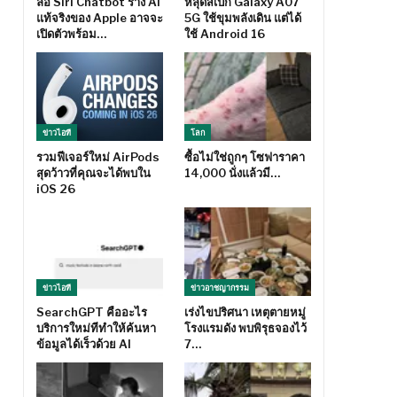
ลือ Siri Chatbot ร่าง AI
หลุดสเปก Galaxy A07
แท้จริงของ Apple อาจจะ
5G ใช้ขุมพลังเดิน แต่ได้
เปิดตัวพร้อม…
ใช้ Android 16
ข่าวไอที
โลก
รวมฟีเจอร์ใหม่ AirPods
ซื้อไม่ใช่ถูกๆ โซฟาราคา
สุดว้าวที่คุณจะได้พบใน
14,000 นั่งแล้วมี…
iOS 26
ข่าวไอที
ข่าวอาชญากรรม
SearchGPT คืออะไร
เร่งไขปริศนา เหตุตายหมู่
บริการใหม่ทีทำให้ค้นหา
โรงแรมดัง พบพิรุธจองไว้
ข้อมูลได้เร็วด้วย AI
7…