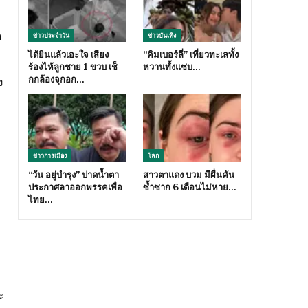
า
ข่าวประจำวัน
ข่าวบันเทิง
ได้ยินแล้วเอะใจ เสียง
“คิมเบอร์ลี่” เที่ยวทะเลทั้ง
ร้องไห้ลูกชาย 1 ขวบ เช็
หวานทั้งแซ่บ…
กกล้องจุกอก…
ง
ข่าวการเมือง
โลก
“วัน อยู่บำรุง” ปาดน้ำตา
สาวตาแดง บวม มีผื่นคัน
ประกาศลาออกพรรคเพื่อ
ซ้ำซาก 6 เดือนไม่หาย…
ไทย…
ะ