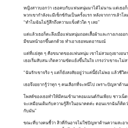
หญิงสาวบอกว่า เธอคบกับแฟนหนุ่มมาได้ไม่นาน แต่เธอก็ยังม
พวกเขากำลังจะมีเซ็กซ์กันเป็นครั้งแรก หลังจากการเล้าโลม
“ทำไมฉันไม่รู้สึกถึงความแข็งตัวใด ๆ เลย”
แต่แล้วเธอก็ตะลึงเมื่อแฟนหนุ่มถอดเสื้อผ้าและกางเกงออก 
มีขนหน้าอกขึ้นดกด้วย ทำเอาเธอหมดอารมณ์
แต่ที่แย่สุด ๆ คือขนาดของแฟนหนุ่ม เขาไม่สวมถุงยางอนาม
เธอเริ่มสับสน เกิดความขัดแย้งขึ้นในใจ เกรงว่าเขาจะ
“ฉันรักเขาจริง ๆ แต่ก็ยังสงสัยอยู่ว่าแค่นี้ยังไม่พอ แล้วช
เธอจึงอยากรู้ว่าทุก ๆ คนเลือกที่จะหนีไป เพราะปัญหาด
โพสต์ของเธอทำให้มีคนเข้ามาคอมเมนต์กันเพียบ ชาวเน็ต
จะเหมือนเดิมกับความรู้สึกในอนาคตค่ะ ตอนแรกฉันก็คิดว่าคง
กับมัน”
ขณะที่บางคนชี้ว่า สิวที่ก้นอาจไม่ใช่ปัญหาด้านความสะอาด