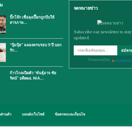
ิม
จดหมายข่าว
บิ๊กโจ๊ก เชื่อลุงเปี๊ยกถูกบีบให้
สารภาพ…
Subscribe our newsletter to stay
updated.
“ปุ้มปุ้ย” ฉลองครบรอบ 9 ปี บอก
รัก…
สมัคร
Powered by
ก้าวไกลเปิดตัว “พันธุ์อาจ ชัย
รัตน์” อดีตผอ. NIA…
ส่วนตัว
แผนผังเว็บไซต์
ข้อตกลงและเงื่อนไข