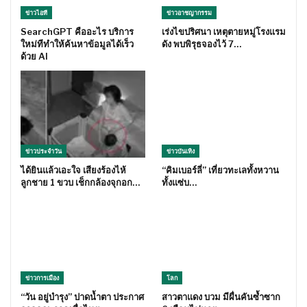
ข่าวไอที
ข่าวอาชญากรรม
SearchGPT คืออะไร บริการ
เร่งไขปริศนา เหตุตายหมู่โรงแรม
ใหม่ทีทำให้ค้นหาข้อมูลได้เร็ว
ดัง พบพิรุธจองไว้ 7…
ด้วย AI
ข่าวประจำวัน
ข่าวบันเทิง
ได้ยินแล้วเอะใจ เสียงร้องไห้
“คิมเบอร์ลี่” เที่ยวทะเลทั้งหวาน
ลูกชาย 1 ขวบ เช็กกล้องจุกอก…
ทั้งแซ่บ…
ข่าวการเมือง
โลก
“วัน อยู่บำรุง” ปาดน้ำตา ประกาศ
สาวตาแดง บวม มีผื่นคันซ้ำซาก