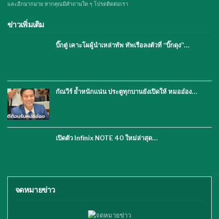
และอีกมากมาย หากคุณมีคำถามใด ๆ โปรดติดต่อเรา
ข่าวเพิ่มเติม
บิ๊กตู่ เคาะโผผู้นำเหล่าทัพ ทัพเรือลงตัวที่ “บิ๊กดุง”…
กัณวีร์ ย้ำหนักแน่น ประตูทุกบานยังเปิดให้ หมออ๋อง…
เปิดตัว Infinix NOTE 40 ใหม่ล่าสุด…
จดหมายข่าว