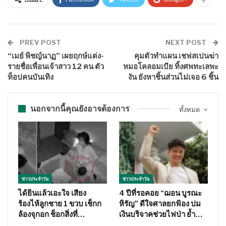
PREV POST
NEXT POST
“เมย์ พิชญ์นาฏ” เผยฤกษ์แต่ง-
คุมตัวทำแผน เชฟสเปนฆ่า
รายชื่อเพื่อนเจ้าสาว 12 คน ตัว
หมอโคลอมเบีย ทิ้งศพทะเลพะ
ท็อปคนบันเทิง
งัน ยังหาชิ้นส่วนไม่เจอ 6 ชิ้น
นอกจากนี้คุณยังอาจต้องการ
ทั้งหมด
ข่าวประจำวัน
ข่าวประจำวัน
ได้ยินแล้วเอะใจ เสียง
4 ปีที่รอคอย “ฌอน บูรณะ
ร้องไห้ลูกชาย 1 ขวบ เช็กก
หิรัญ” ดีใจศาลยกฟ้อง ปม
ล้องจุกอก ช็อกสิ่งที่…
เงินบริจาคช่วยไฟป่า ย้ำ…