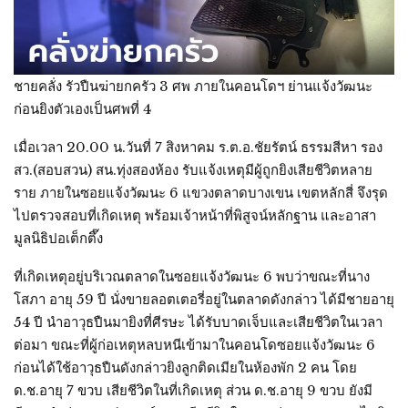
ชายคลั่ง รัวปืนฆ่ายกครัว 3 ศพ ภายในคอนโดฯ ย่านแจ้งวัฒนะ
ก่อนยิงตัวเองเป็นศพที่ 4
เมื่อเวลา 20.00 น.วันที่ 7 สิงหาคม ร.ต.อ.ชัยรัตน์ ธรรมสีหา รอง
สว.(สอบสวน) สน.ทุ่งสองห้อง รับแจ้งเหตุมีผู้ถูกยิงเสียชีวิตหลาย
ราย ภายในซอยแจ้งวัฒนะ 6 แขวงตลาดบางเขน เขตหลักสี่ จึงรุด
ไปตรวจสอบที่เกิดเหตุ พร้อมเจ้าหน้าที่พิสูจน์หลักฐาน และอาสา
มูลนิธิปอเต็กตึ๊ง
ที่เกิดเหตุอยู่บริเวณตลาดในซอยแจ้งวัฒนะ 6 พบว่าขณะที่นาง
โสภา อายุ 59 ปี นั่งขายลอตเตอรี่อยู่ในตลาดดังกล่าว ได้มีชายอายุ
54 ปี นำอาวุธปืนมายิงที่ศีรษะ ได้รับบาดเจ็บและเสียชีวิตในเวลา
ต่อมา ขณะที่ผู้ก่อเหตุหลบหนีเข้ามาในคอนโดซอยแจ้งวัฒนะ 6
ก่อนได้ใช้อาวุธปืนดังกล่าวยิงลูกติดเมียในห้องพัก 2 คน โดย
ด.ช.อายุ 7 ขวบ เสียชีวิตในที่เกิดเหตุ ส่วน ด.ช.อายุ 9 ขวบ ยังมี