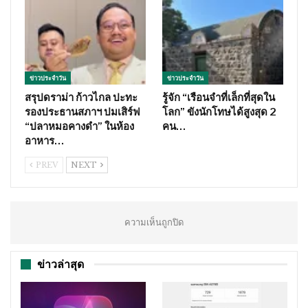
ข่าวประจำวัน
ข่าวประจำวัน
สรุปดราม่า ก้าวไกล ปะทะ
รู้จัก “เรือนจำที่เล็กที่สุดใน
รองประธานสภาฯ ปมเสิร์ฟ
โลก” ขังนักโทษได้สูงสุด 2
“ปลาหมอคางดำ” ในห้อง
คน…
อาหาร…
PREV
NEXT
ความเห็นถูกปิด
ข่าวล่าสุด