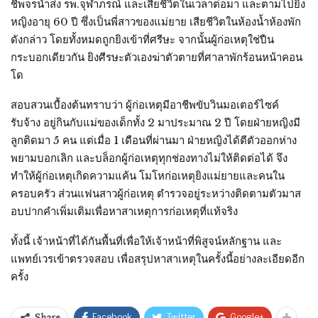
ชีพจรนำส่ง รพ.จุฬาภรณ์ และเสียชีวิตในเวลาต่อมา และตามไปยิง
หญิงอายุ 60 ปี ซึ่งเป็นพี่สาวของแม่ยาย เสียชีวิตในห้องน้ำห้องพัก
ดังกล่าว โดยทั้งหมดถูกยิงเข้าที่ศรีษะ จากนั้นผู้ก่อเหตุใช่ปืน
กระบอกเดียวกัน ยิงศีรษะตัวเองฆ่าตัวตายที่ศาลาพักร้อนหน้าคอน
โด
สอบสวนเบื้องต้นทราบว่า ผู้ก่อเหตุมีอาชีพขับวินมอเตอร์ไซค์
รับจ้าง อยู่กินกับแม่ของเด็กทั้ง 2 มาประมาณ 2 ปี โดยฝ่ายหญิงมี
ลูกติดมา 5 คน แต่เมื่อ 1 เดือนที่ผ่านมา ฝ่ายหญิงได้ตีตัวออกห่าง
พยามบอกเลิก และบล็อกผู้ก่อเหตุทุกช่องทางไม่ให้ติดต่อได้ จึง
ทำให้ผู้ก่อเหตุเกิดความแค้น โมโหก่อเหตุยิงแม่ยายและคนใน
ครอบครัว ส่วนแฟนสาวผู้ก่อเหตุ ตำรวจอยู่ระหว่างติดตามตัวมาส
อบปากคำเพิ่มเติมเพื่อหาสาเหตุการก่อเหตุที่แท้จริง
ทั้งนี้ เจ้าหน้าที่ได้กันพื้นที่เพื่อให้เจ้าหน้าที่พิสูจน์หลักฐาน และ
แพทย์เวรเข้าตรวจสอบ เพื่อสรุปหาสาเหตุในครั้งนี้อย่างละเอียดอีก
ครั้ง
Facebook
Twitter
Google+
Share