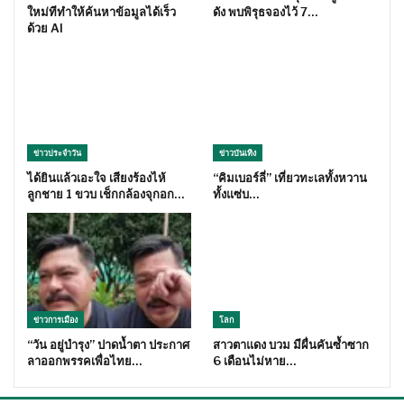
ใหม่ทีทำให้ค้นหาข้อมูลได้เร็ว
ดัง พบพิรุธจองไว้ 7…
ด้วย AI
ข่าวประจำวัน
ข่าวบันเทิง
ได้ยินแล้วเอะใจ เสียงร้องไห้
“คิมเบอร์ลี่” เที่ยวทะเลทั้งหวาน
ลูกชาย 1 ขวบ เช็กกล้องจุกอก…
ทั้งแซ่บ…
ข่าวการเมือง
โลก
“วัน อยู่บำรุง” ปาดน้ำตา ประกาศ
สาวตาแดง บวม มีผื่นคันซ้ำซาก
ลาออกพรรคเพื่อไทย…
6 เดือนไม่หาย…