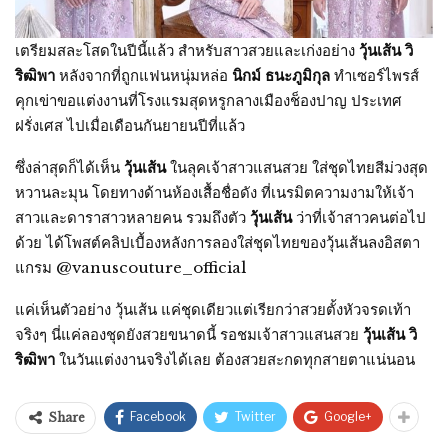
เตรียมสละโสดในปีนี้แล้ว สำหรับสาวสวยและเก่งอย่าง
วุ้นเส้น วิ
ริฒิพา
หลังจากที่ถูกแฟนหนุ่มหล่อ
นิกม์ ธนะภูมิกุล
ทำเซอร์ไพรส์
คุกเข่าขอแต่งงานที่โรงแรมสุดหรูกลางเมืองช็องปาญ ประเทศ
ฝรั่งเศส ไปเมื่อเดือนกันยายนปีที่แล้ว
ซึ่งล่าสุดก็ได้เห็น
วุ้นเส้น
ในลุคเจ้าสาวแสนสวย ใส่ชุดไทยสีม่วงสุด
หวานละมุน โดยทางด้านห้องเสื้อชื่อดัง ที่เนรมิตความงามให้เจ้า
สาวและดาราสาวหลายคน รวมถึงตัว
วุ้นเส้น
ว่าที่เจ้าสาวคนต่อไป
ด้วย ได้โพสต์คลิปเบื้องหลังการลองใส่ชุดไทยของวุ้นเส้นลงอิสตา
แกรม @vanuscouture_official
แค่เห็นตัวอย่าง วุ้นเส้น แค่ชุดเดียวแต่เรียกว่าสวยตั้งหัวจรดเท้า
จริงๆ นี่แค่ลองชุดยังสวยขนาดนี้ รอชมเจ้าสาวแสนสวย
วุ้นเส้น วิ
ริฒิพา
ในวันแต่งงานจริงได้เลย ต้องสวยสะกดทุกสายตาแน่นอน
Facebook
Twitter
Google+
Share