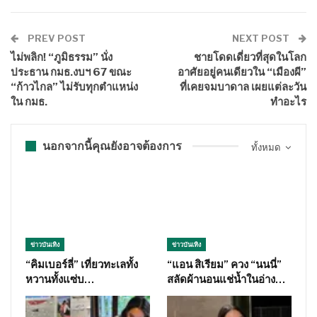
PREV POST
NEXT POST
ไม่พลิก! “ภูมิธรรม” นั่ง
ชายโดดเดี่ยวที่สุดในโลก
ประธาน กมธ.งบฯ 67 ขณะ
อาศัยอยู่คนเดียวใน “เมืองผี”
“ก้าวไกล” ไม่รับทุกตำแหน่ง
ที่เคยจมบาดาล เผยแต่ละวัน
ใน กมธ.
ทำอะไร
นอกจากนี้คุณยังอาจต้องการ
ทั้งหมด
ข่าวบันเทิง
ข่าวบันเทิง
“คิมเบอร์ลี่” เที่ยวทะเลทั้ง
“แอน สิเรียม” ควง “นนนี่”
หวานทั้งแซ่บ…
สลัดผ้านอนแช่น้ำในอ่าง…