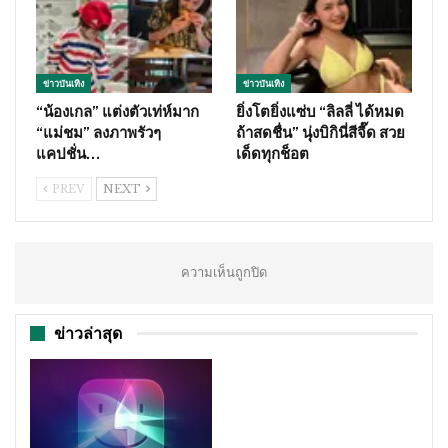
ข่าวบันเทิง
ข่าวบันเทิง
“น้องเกล” แต่งตัวเท่ห์มาก
ยิ่งโตยิ่งแซ่บ “ลิลลี่ ได้หมด
“แม่ชม” ลงภาพรัวๆ
ถ้าสดชื่น” นุ่งบิกินี่สีจี๊ด สวย
แคปชั่น…
เด็ดทุกช็อต
PREV
NEXT
ความเห็นถูกปิด
ข่าวล่าสุด