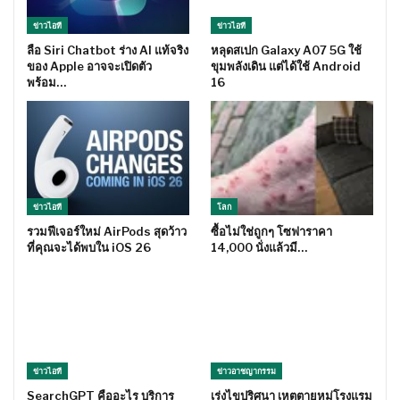
ข่าวไอที
ข่าวไอที
ลือ Siri Chatbot ร่าง AI แท้จริง
หลุดสเปก Galaxy A07 5G ใช้
ของ Apple อาจจะเปิดตัว
ขุมพลังเดิน แต่ได้ใช้ Android
พร้อม…
16
ข่าวไอที
โลก
รวมฟีเจอร์ใหม่ AirPods สุดว้าว
ซื้อไม่ใช่ถูกๆ โซฟาราคา
ที่คุณจะได้พบใน iOS 26
14,000 นั่งแล้วมี…
ข่าวไอที
ข่าวอาชญากรรม
SearchGPT คืออะไร บริการ
เร่งไขปริศนา เหตุตายหมู่โรงแรม