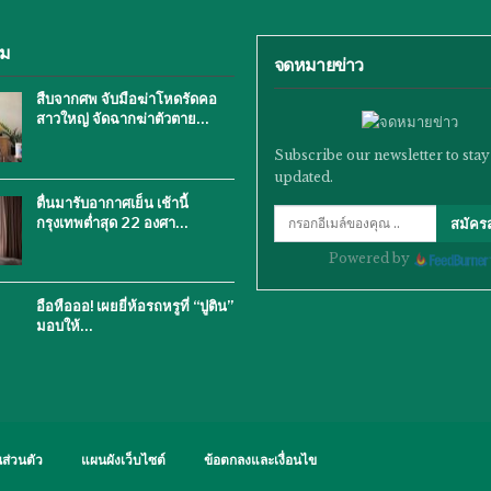
ิม
จดหมายข่าว
สืบจากศพ จับมือฆ่าโหดรัดคอ
สาวใหญ่ จัดฉากฆ่าตัวตาย…
Subscribe our newsletter to stay
updated.
ตื่นมารับอากาศเย็น เช้านี้
กรุงเทพต่ำสุด 22 องศา…
สมัคร
Powered by
อือหือออ! เผยยี่ห้อรถหรูที่ “ปูติน”
มอบให้…
ส่วนตัว
แผนผังเว็บไซต์
ข้อตกลงและเงื่อนไข