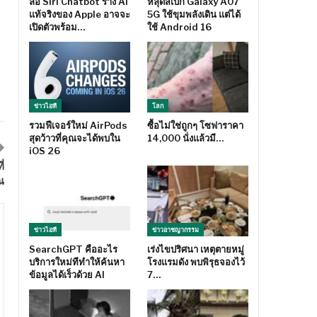
ลือ Siri Chatbot ร่าง AI
หลุดสเปก Galaxy A07
แท้จริงของ Apple อาจจะ
5G ใช้ขุมพลังเดิน แต่ได้
เปิดตัวพร้อม…
ใช้ Android 16
ข่าวไอที
โลก
รวมฟีเจอร์ใหม่ AirPods
ซื้อไม่ใช่ถูกๆ โซฟาราคา
สุดว้าวที่คุณจะได้พบใน
14,000 นั่งแล้วมี…
iOS 26
่
ณ
ข่าวไอที
ข่าวอาชญากรรม
SearchGPT คืออะไร
เร่งไขปริศนา เหตุตายหมู่
บริการใหม่ทีทำให้ค้นหา
โรงแรมดัง พบพิรุธจองไว้
ข้อมูลได้เร็วด้วย AI
7…