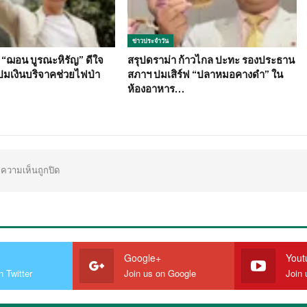
ข่าวประจำวัน
ย “ฌอน บูรณะหิรัญ” ดีใจ
สรุปดราม่า ก้าวไกล ปะทะ รองประธาน
ปมเงินบริจาคช่วยไฟป่า
สภาฯ ปมเสิร์ฟ “ปลาหมอคางดำ” ใน
ห้องอาหาร…
ความเห็นถูกปิด
Google+
Yout
n Twitter
Join us on Google
Join 