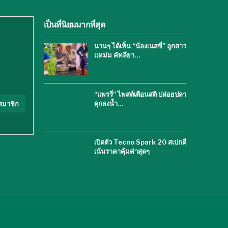
เป็นที่นิยมมากที่สุด
นานๆ ได้เห็น “น้องเนสซี่” ลูกสาว
แหม่ม คัทลียา…
“แพรรี่” ไพสต์เตือนสติ ปล่อยปลา
ดุกลงน้ำ…
สมาชิก
เปิดตัว Tecno Spark 20 สเปกดี
เน้นราคาคุ้มค่าสุดๆ