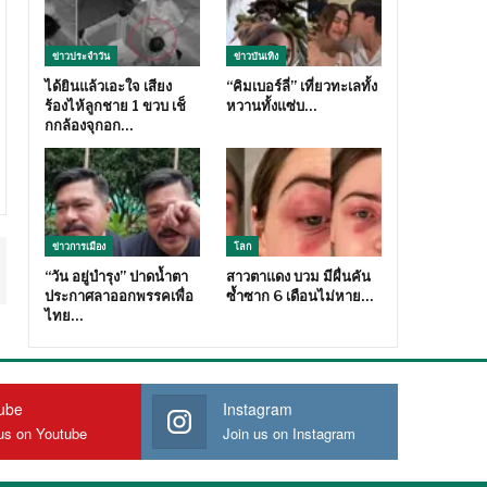
ข่าวประจำวัน
ข่าวบันเทิง
ได้ยินแล้วเอะใจ เสียง
“คิมเบอร์ลี่” เที่ยวทะเลทั้ง
ร้องไห้ลูกชาย 1 ขวบ เช็
หวานทั้งแซ่บ…
กกล้องจุกอก…
ข่าวการเมือง
โลก
“วัน อยู่บำรุง” ปาดน้ำตา
สาวตาแดง บวม มีผื่นคัน
ประกาศลาออกพรรคเพื่อ
ซ้ำซาก 6 เดือนไม่หาย…
ไทย…
ube
Instagram
us on Youtube
Join us on Instagram